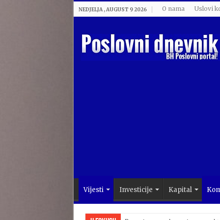
O nama
Uslovi k
NEDJELJA , AUGUST 9 2026
Vijesti
Investicije
Kapital
Kom