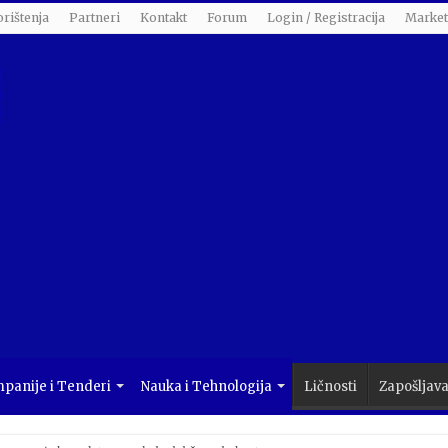
orištenja
Partneri
Kontakt
Forum
Login / Registracija
Market
panije i Tenderi
Nauka i Tehnologija
Ličnosti
Zapošljav