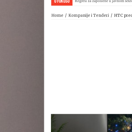
U Fokusu
Regresi za zaposlene u javnom sekt
Home
/
Kompanije i Tenderi
/
HTC preds