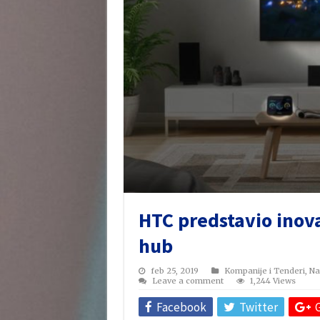
HTC predstavio inova
hub
feb 25, 2019
Kompanije i Tenderi
,
Na
Leave a comment
1,244 Views
Facebook
Twitter