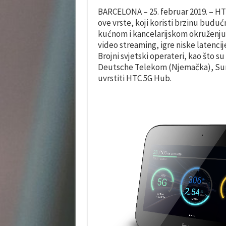
BARCELONA – 25. februar 2019. – HT
ove vrste, koji koristi brzinu budu
kućnom i kancelarijskom okruženju,
video streaming, igre niske latencij
Brojni svjetski operateri, kao što s
Deutsche Telekom (Njemačka), Sunri
uvrstiti HTC 5G Hub.