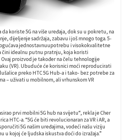
a koriste 5G na više uređaja, dok su u pokretu, na
je, dijeljenje sadržaja, zabavu i još mnogo toga. 5-
omogućava jednostavnuupotrebu i visokokvalitetne
čini idealnu putnu pratnju, koja koristi
 Ovaj proizvod je također na čelu tehnologije
laku (VR). Ubuduće će korisnici moći reproducirati
slušalice preko HTC 5G Hub-a i tako- bez potrebe za
ma – uživati u mobilnom, ali vrhunskom VR
asirao prvi mobilni 5G hub na svijetu“,
rekla je Cher
orica HTC-a
. “5G će biti revolucionaran za VR i AR, a
poručiti 5G našim uređajima, vodeći našu viziju
u u kojoj će ljudska iskustva doći do izražaja.”