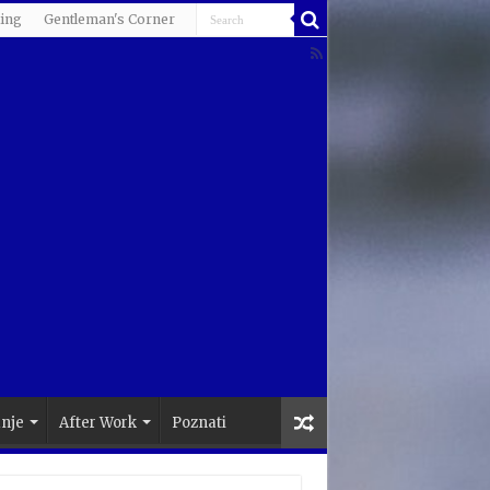
ing
Gentleman's Corner
anje
After Work
Poznati