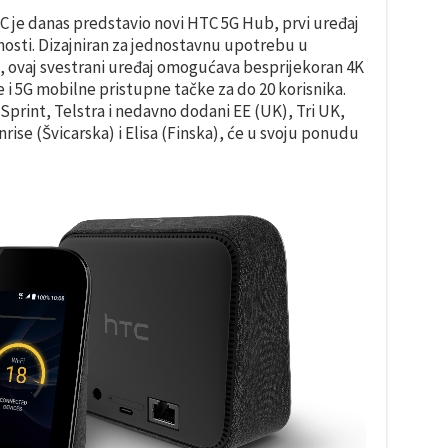
C je danas predstavio novi HTC 5G Hub, prvi uređaj
ćnosti. Dizajniran za jednostavnu upotrebu u
 ovaj svestrani uređaj omogućava besprijekoran 4K
e i 5G mobilne pristupne tačke za do 20 korisnika.
u Sprint, Telstra i nedavno dodani EE (UK), Tri UK,
se (Švicarska) i Elisa (Finska), će u svoju ponudu