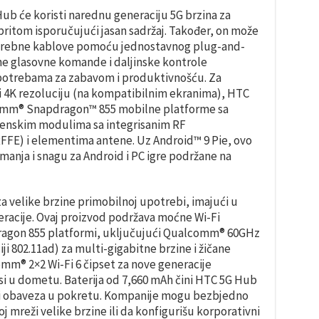
ub će koristi narednu generaciju 5G brzina za
pritom isporučujući jasan sadržaj. Također, on može
potrebne kablove pomoću jednostavnog plug-and-
ne glasovne komande i daljinske kontrole
 potrebama za zabavom i produktivnošću. Za
s i 4K rezoluciju (na kompatibilnim ekranima), HTC
mm® Snapdragon™ 855 mobilne platforme sa
nskim modulima sa integrisanim RF
FFE) i elementima antene. Uz Android™ 9 Pie, ovo
nja i snagu za Android i PC igre podržane na
za velike brzine primobilnoj upotrebi, imajući u
racije. Ovaj proizvod podržava moćne Wi-Fi
ragon 855 platformi, uključujući Qualcomm® 60GHz
iji 802.11ad) za multi-gigabitne brzine i žičane
omm® 2×2 Wi-Fi 6 čipset za nove generacije
si u dometu. Baterija od 7,660 mAh čini HTC 5G Hub
zi obaveza u pokretu. Kompanije mogu bezbjedno
j mreži velike brzine ili da konfigurišu korporativni