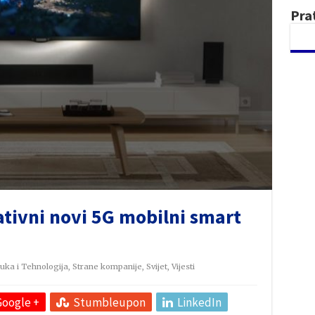
Pra
tivni novi 5G mobilni smart
uka i Tehnologija
,
Strane kompanije
,
Svijet
,
Vijesti
Google +
Stumbleupon
LinkedIn