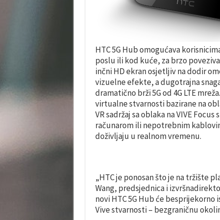
HTC 5G Hub omogućava korisnicima d
poslu ili kod kuće, za brzo povezivan
inčni HD ekran osjetljiv na dodir 
vizuelne efekte, a dugotrajna snaga 
dramatično brži 5G od 4G LTE mreža.
virtualne stvarnosti bazirane na ob
VR sadržaj sa oblaka na VIVE Focus 
računarom ili nepotrebnim kablovi
doživljaju u realnom vremenu.
„HTC je ponosan što je na tržište pl
Wang, predsjednica i izvršnadirekt
novi HTC 5G Hub će besprijekorno is
Vive stvarnosti
–
bezgraničn
u
okolin