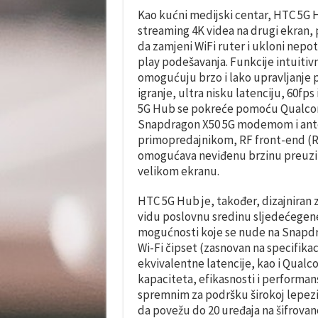
Kao kućni medijski centar, HTC 5G H
streaming 4K videa na drugi ekran, 
da zamjeni WiFi ruter i ukloni ne
play podešavanja. Funkcije intuitiv
omogućuju brzo i lako upravljanje
igranje, ultra nisku latenciju, 60fp
5G Hub se pokreće pomoću Qualco
Snapdragon X50 5G modemom i ante
primopredajnikom, RF front-end (R
omogućava neviđenu brzinu preuzima
velikom ekranu.
HTC 5G Hub je, također, dizajniran 
vidu poslovnu sredinu sljedećegene
mogućnosti koje se nude na Snapd
Wi-Fi čipset (zasnovan na specifikac
ekvivalentne latencije, kao i Qualc
kapaciteta, efikasnosti i performan
spremnim za podršku širokoj lepe
da povežu do 20 uređaja na šifrovano