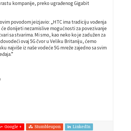
 i rastu kompanije, preko ugrađenog Gigabit
ovim povodom jeizjavio:
„HTC ima tradiciju vođenja
 će donijeti nezamislive mogućnosti za povezivanje
stvari sa stvarima. Mi smo, kao neko ko je zadužen za
 dovodeći ovaj 5G čvor u Veliku Britaniju, ćemo
uku najviše iz naše vodeće 5G mreže zajedno sa svim
đaja.”
a
Google +
Stumbleupon
LinkedIn