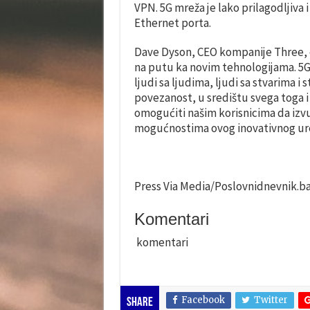
VPN. 5G mreža je lako prilagodljiva
Ethernet porta.
Dave Dyson, CEO kompanije Three, 
na putu ka novim tehnologijama. 5G
ljudi sa
ljudima, ljudi sa stvarima i 
povezanost, u središtu svega toga i
omogućiti našim korisnicima da izv
mogućnostima ovog inovativnog ure
Press Via Media/Poslovnidnevnik.b
Komentari
komentari
Facebook
Twitter
Share