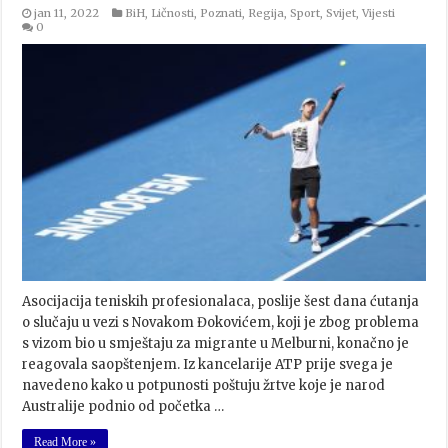
jan 11, 2022
BiH
,
Ličnosti
,
Poznati
,
Regija
,
Sport
,
Svijet
,
Vijesti
0
Asocijacija teniskih profesionalaca, poslije šest dana ćutanja
o slučaju u vezi s Novakom Đokovićem, koji je zbog problema
s vizom bio u smještaju za migrante u Melburni, konačno je
reagovala saopštenjem. Iz kancelarije ATP prije svega je
navedeno kako u potpunosti poštuju žrtve koje je narod
Australije podnio od početka …
Read More »