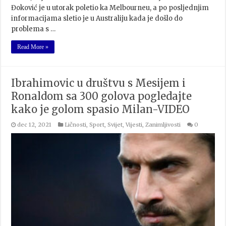
Đoković je u utorak poletio ka Melbourneu, a po posljednjim
informacijama sletio je u Australiju kada je došlo do
problema s …
Read More »
Ibrahimovic u društvu s Mesijem i
Ronaldom sa 300 golova pogledajte
kako je golom spasio Milan-VIDEO
dec 12, 2021
Ličnosti
,
Sport
,
Svijet
,
Vijesti
,
Zanimljivosti
0