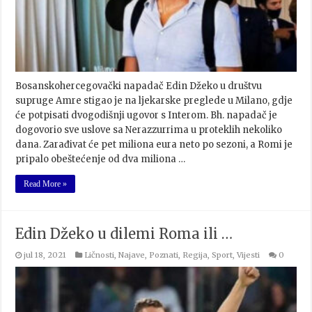
Bosanskohercegovački napadač Edin Džeko u društvu
supruge Amre stigao je na ljekarske preglede u Milano, gdje
će potpisati dvogodišnji ugovor s Interom. Bh. napadač je
dogovorio sve uslove sa Nerazzurrima u proteklih nekoliko
dana. Zarađivat će pet miliona eura neto po sezoni, a Romi je
pripalo obeštećenje od dva miliona …
Read More »
Edin Džeko u dilemi Roma ili …
jul 18, 2021
Ličnosti
,
Najave
,
Poznati
,
Regija
,
Sport
,
Vijesti
0