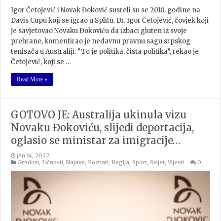
Igor Četojević i Novak Đoković susreli su se 2010. godine na
Davis Cupu koji se igrao u Splitu. Dr. Igor Četojević, čovjek koji
je savjetovao Novaku Đokoviću da izbaci gluten iz svoje
prehrane, komentirao je nedavnu pravnu sagu srpskog
tenisača u Australiji. “To je politika, čista politika”, rekao je
Četojević, koji se …
Read More »
GOTOVO JE: Australija ukinula vizu
Novaku Đokoviću, slijedi deportacija,
oglasio se ministar za imigracije…
jan 14, 2022
Gradovi
,
Ličnosti
,
Najave
,
Poznati
,
Regija
,
Sport
,
Svijet
,
Vijesti
0