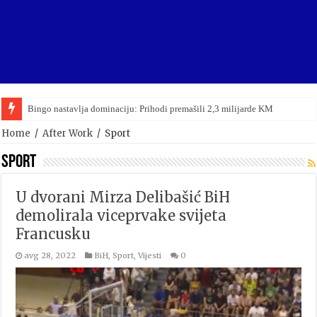
Bingo nastavlja dominaciju: Prihodi premašili 2,3 milijarde KM
Viktor Orban upravo priznao poraz na parlamentarnim izborima u Mađarsko
Home
/
After Work
/
Sport
Sport
U dvorani Mirza Delibašić BiH
demolirala viceprvake svijeta
Francusku
avg 28, 2022
BiH
,
Sport
,
Vijesti
0