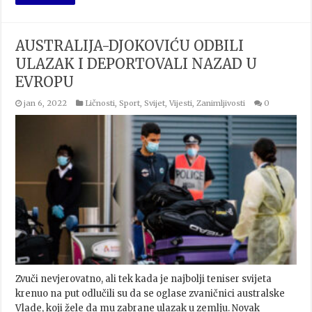
AUSTRALIJA-DJOKOVIĆU ODBILI
ULAZAK I DEPORTOVALI NAZAD U
EVROPU
jan 6, 2022
Ličnosti
,
Sport
,
Svijet
,
Vijesti
,
Zanimljivosti
0
Zvuči nevjerovatno, ali tek kada je najbolji teniser svijeta
krenuo na put odlučili su da se oglase zvaničnici australske
Vlade, koji žele da mu zabrane ulazak u zemlju. Novak