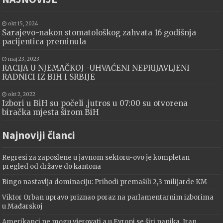
okt 15, 2024
Sarajevo-nakon stomatološkog zahvata 16 godišnja
pacijentica preminula
maj 23, 2023
RACIJA U NJEMAČKOJ -UHVAĆENI NEPRIJAVLJENI
RADNICI IZ BIH I SRBIJE
okt 2, 2022
Izbori u BiH su počeli ,jutros u 07:00 su otvorena
biračka mjesta širom BiH
Najnoviji članci
Regresi za zaposlene u javnom sektoru-ovo je kompletan
pregled od države do kantona
Bingo nastavlja dominaciju: Prihodi premašili 2,3 milijarde KM
Viktor Orban upravo priznao poraz na parlamentarnim izborima
u Mađarskoj
Amerikanci ne mogu vjerovati a u Evropi se širi panika ,Iran