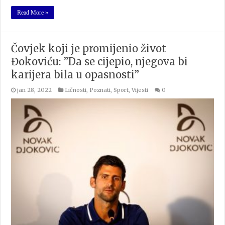
Read More »
Čovjek koji je promijenio život
Đokoviću: ”Da se cijepio, njegova bi
karijera bila u opasnosti”
jan 28, 2022
Ličnosti
,
Poznati
,
Sport
,
Vijesti
0