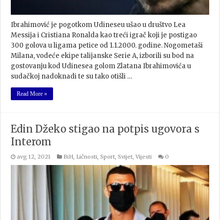
Ibrahimović je pogotkom Udineseu ušao u društvo Lea
Messija i Cristiana Ronalda kao treći igrač koji je postigao
300 golova u ligama petice od 1.1.2000. godine. Nogometaši
Milana, vodeće ekipe talijanske Serie A, izborili su bod na
gostovanju kod Udinesea golom Zlatana Ibrahimovića u
sudačkoj nadoknadi te su tako otišli …
Read More »
Edin Džeko stigao na potpis ugovora s
Interom
avg 12, 2021
BiH
,
Ličnosti
,
Sport
,
Svijet
,
Vijesti
0