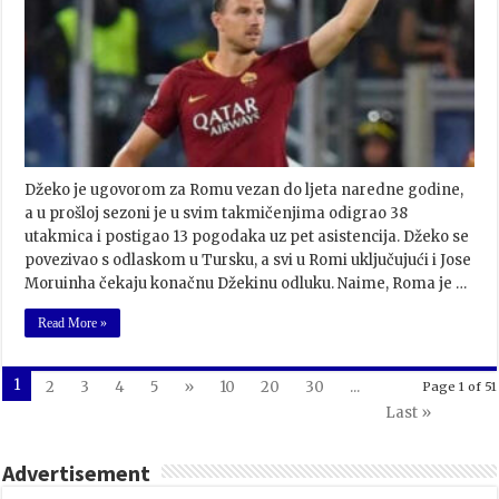
Džeko je ugovorom za Romu vezan do ljeta naredne godine,
a u prošloj sezoni je u svim takmičenjima odigrao 38
utakmica i postigao 13 pogodaka uz pet asistencija. Džeko se
povezivao s odlaskom u Tursku, a svi u Romi uključujući i Jose
Moruinha čekaju konačnu Džekinu odluku. Naime, Roma je …
Read More »
1
2
3
4
5
»
10
20
30
...
Page 1 of 51
Last »
Advertisement