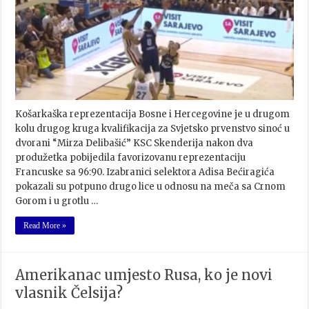
Košarkaška reprezentacija Bosne i Hercegovine je u drugom
kolu drugog kruga kvalifikacija za Svjetsko prvenstvo sinoć u
dvorani “Mirza Delibašić” KSC Skenderija nakon dva
produžetka pobijedila favorizovanu reprezentaciju
Francuske sa 96:90. Izabranici selektora Adisa Bećiragića
pokazali su potpuno drugo lice u odnosu na meča sa Crnom
Gorom i u grotlu …
Read More »
Amerikanac umjesto Rusa, ko je novi
vlasnik Čelsija?