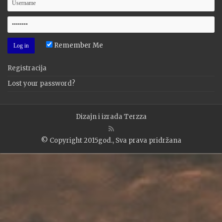
Remember Me
Registracija
Lost your password?
Dizajn i izrada
Terzza
© Copyright 2015god., Sva prava pridržana
WP2Social Auto Publish
Powered By :
XYZScripts.com