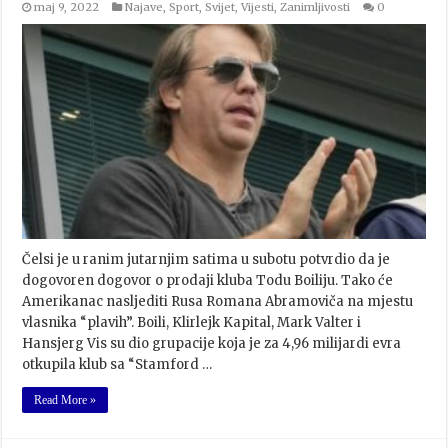
maj 9, 2022
Najave
,
Sport
,
Svijet
,
Vijesti
,
Zanimljivosti
0
Čelsi je u ranim jutarnjim satima u subotu potvrdio da je
dogovoren dogovor o prodaji kluba Todu Boiliju. Tako će
Amerikanac nasljediti Rusa Romana Abramoviča na mjestu
vlasnika “plavih”. Boili, Klirlejk Kapital, Mark Valter i
Hansjerg Vis su dio grupacije koja je za 4,96 milijardi evra
otkupila klub sa “Stamford …
Read More »