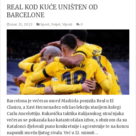
REAL KOD KUĆE UNIŠTEN OD
BARCELONE
mar 21, 2022
Sport
,
Svijet
,
Vijesti
0
Barcelona je večeras usred Madrida ponizila Real u El
Clasicu, a Xavi Hernenadez održao lekciju starijem kolegi
Carlu Ancelottiju. Kukavička taktika italijanskog stručnjaka
večeras se pokazala kao katastrofalan izbor, s obzirom da su
Katalonci djelovali puno konkretnije i agresivnije te na koncu
napunili mrežu ljutog rivala. Već u 12. minuti …