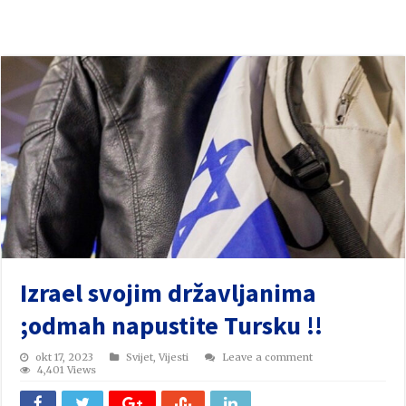
Izrael svojim državljanima
;odmah napustite Tursku !!
okt 17, 2023
Svijet
,
Vijesti
Leave a comment
4,401 Views