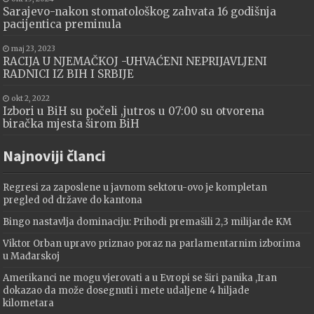
Sarajevo-nakon stomatološkog zahvata 16 godišnja
pacijentica preminula
maj 23, 2023
RACIJA U NJEMAČKOJ -UHVAĆENI NEPRIJAVLJENI
RADNICI IZ BIH I SRBIJE
okt 2, 2022
Izbori u BiH su počeli ,jutros u 07:00 su otvorena
biračka mjesta širom BiH
Najnoviji članci
Regresi za zaposlene u javnom sektoru-ovo je kompletan
pregled od države do kantona
Bingo nastavlja dominaciju: Prihodi premašili 2,3 milijarde KM
Viktor Orban upravo priznao poraz na parlamentarnim izborima
u Mađarskoj
Amerikanci ne mogu vjerovati a u Evropi se širi panika ,Iran
dokazao da može dosegnuti i mete udaljene 4 hiljade
kilometara