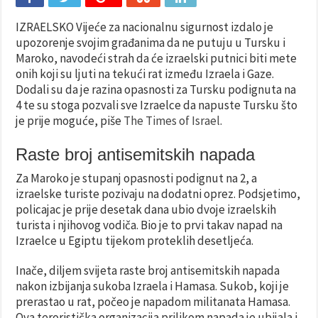
IZRAELSKO Vijeće za nacionalnu sigurnost izdalo je
upozorenje svojim građanima da ne putuju u Tursku i
Maroko, navodeći strah da će izraelski putnici biti mete
onih koji su ljuti na tekući rat između Izraela i Gaze.
Dodali su da je razina opasnosti za Tursku podignuta na
4 te su stoga pozvali sve Izraelce da napuste Tursku što
je prije moguće, piše
The Times of Israel
.
Raste broj antisemitskih napada
Za Maroko je stupanj opasnosti podignut na 2, a
izraelske turiste pozivaju na dodatni oprez. Podsjetimo,
policajac je prije desetak dana ubio dvoje izraelskih
turista i njihovog vodiča. Bio je to prvi takav napad na
Izraelce u Egiptu tijekom proteklih desetljeća.
Inače, diljem svijeta raste broj antisemitskih napada
nakon izbijanja sukoba Izraela i Hamasa. Sukob, koji je
prerastao u rat, počeo je napadom militanata Hamasa.
Ova teroristička organizacija prilikom napada je ubijala i