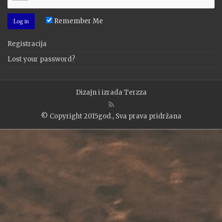
Remember Me
Registracija
Lost your password?
Dizajn i izrada
Terzza
© Copyright 2015god., Sva prava pridržana
WP2Social Auto Publish
Powered By :
XYZScripts.com