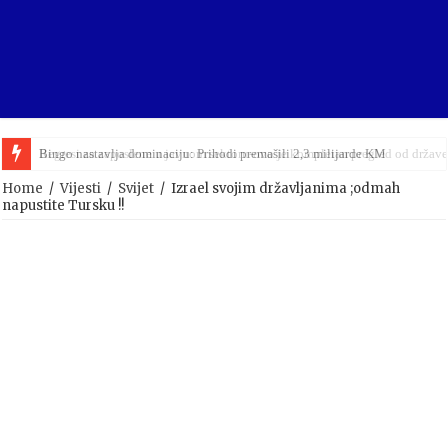
Bingo nastavlja dominaciju: Prihodi premašili 2,3 milijarde KM
Home
/
Vijesti
/
Svijet
/
Izrael svojim državljanima ;odmah
napustite Tursku !!