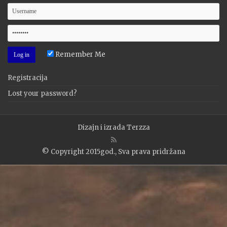
Remember Me
Registracija
Lost your password?
Dizajn i izrada
Terzza
© Copyright 2015god., Sva prava pridržana
WP2Social Auto Publish
Powered By :
XYZScripts.com