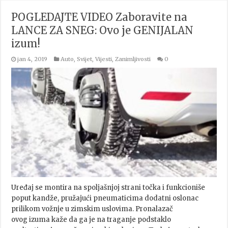
POGLEDAJTE VIDEO Zaboravite na
LANCE ZA SNEG: Ovo je GENIJALAN
izum!
jan 4, 2019
Auto
,
Svijet
,
Vijesti
,
Zanimljivosti
0
Uređaj se montira na spoljašnjoj strani točka i funkcioniše
poput kandže, pružajući pneumaticima dodatni oslonac
prilikom vožnje u zimskim uslovima. Pronalazač
ovog izuma kaže da ga je na traganje podstaklo