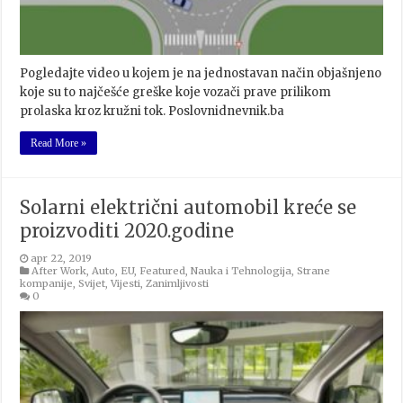
Pogledajte video u kojem je na jednostavan način objašnjeno
koje su to najčešće greške koje vozači prave prilikom
prolaska kroz kružni tok. Poslovnidnevnik.ba
Read More »
Solarni električni automobil kreće se
proizvoditi 2020.godine
apr 22, 2019
After Work
,
Auto
,
EU
,
Featured
,
Nauka i Tehnologija
,
Strane
kompanije
,
Svijet
,
Vijesti
,
Zanimljivosti
0