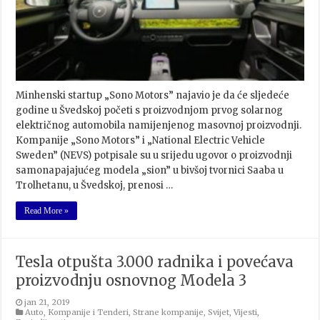
Minhenski startup „Sono Motors” najavio je da će sljedeće
godine u Švedskoj početi s proizvodnjom prvog solarnog
električnog automobila namijenjenog masovnoj proizvodnji.
Kompanije „Sono Motors” i „National Electric Vehicle
Sweden” (NEVS) potpisale su u srijedu ugovor o proizvodnji
samonapajajućeg modela „sion” u bivšoj tvornici Saaba u
Trolhetanu, u Švedskoj, prenosi …
Read More »
Tesla otpušta 3.000 radnika i povećava
proizvodnju osnovnog Modela 3
jan 21, 2019
Auto
,
Kompanije i Tenderi
,
Strane kompanije
,
Svijet
,
Vijesti
,