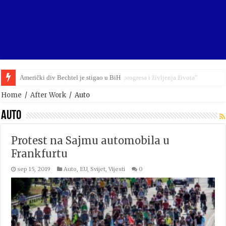
Gibonni: „Sreća je naći mjeru između progresa i življenja života”
Home
/
After Work
/
Auto
Auto
Protest na Sajmu automobila u
Frankfurtu
sep 15, 2019
Auto
,
EU
,
Svijet
,
Vijesti
0