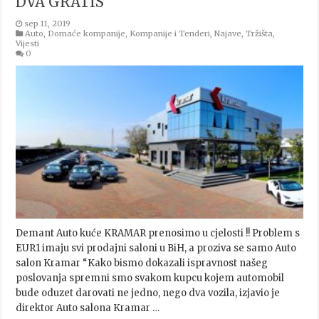
DVA GRATIS
sep 11, 2019
Auto
,
Domaće kompanije
,
Kompanije i Tenderi
,
Najave
,
Tržišta
,
Vijesti
0
Demant Auto kuće KRAMAR prenosimo u cjelosti !! Problem s
EUR1 imaju svi prodajni saloni u BiH, a proziva se samo Auto
salon Kramar “Kako bismo dokazali ispravnost našeg
poslovanja spremni smo svakom kupcu kojem automobil
bude oduzet darovati ne jedno, nego dva vozila, izjavio je
direktor Auto salona Kramar …