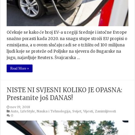
Očekuje se kako će broj EV-a u regiji Srednje i istočne Evrope
snažno porasti kada 2020. na snagu stupe stroži EU propisi o
emisijama, a u ovom slučaju radi se o tržištu od 100 milijuna
ljudi koje se proteže od Poljske na sjeveru do Bugarske na
jugu, najavljuje Reuters. Švajcarska …
Read More »
NISTE NI SVJESNI KOLIKO JE OPASNA:
Prestanite još DANAS!
nov 19, 2018
Auto
,
LifeStyle
,
Nauka i Tehnologija
,
Svijet
,
Vijesti
,
Zanimljivosti
0