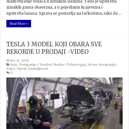
maltretiranje vozača u zimskim danima. Tada je upotreba
zimskih guma obavezna, a u pojedinim krajevima i
upotreba lanaca. Sprava se postavlja na točkovima, tako da …
Read More »
TESLA 3 MODEL KOJI OBARA SVE
REKORDE U PRODAJI -VIDEO
dec 11, 2018
Auto
,
Kompanije i Tenderi
,
Nauka i Tehnologija
,
Strane kompanije
,
Svijet
,
Vijesti
,
Zanimljivosti
0