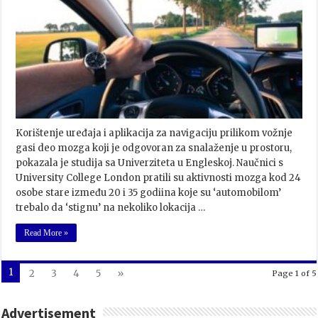
Korištenje uređaja i aplikacija za navigaciju prilikom vožnje
gasi deo mozga koji je odgovoran za snalaženje u prostoru,
pokazala je studija sa Univerziteta u Engleskoj. Naučnici s
University College London pratili su aktivnosti mozga kod 24
osobe stare između 20 i 35 godiina koje su ‘automobilom’
trebalo da ‘stignu’ na nekoliko lokacija …
Read More »
1
2
3
4
5
»
Page 1 of 5
Advertisement