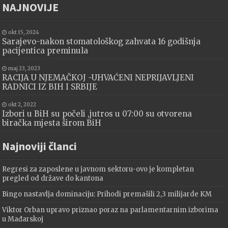
NAJNOVIJE
okt 15, 2024
Sarajevo-nakon stomatološkog zahvata 16 godišnja
pacijentica preminula
maj 23, 2023
RACIJA U NJEMAČKOJ -UHVAĆENI NEPRIJAVLJENI
RADNICI IZ BIH I SRBIJE
okt 2, 2022
Izbori u BiH su počeli ,jutros u 07:00 su otvorena
biračka mjesta širom BiH
Najnoviji članci
Regresi za zaposlene u javnom sektoru-ovo je kompletan
pregled od države do kantona
Bingo nastavlja dominaciju: Prihodi premašili 2,3 milijarde KM
Viktor Orban upravo priznao poraz na parlamentarnim izborima
u Mađarskoj