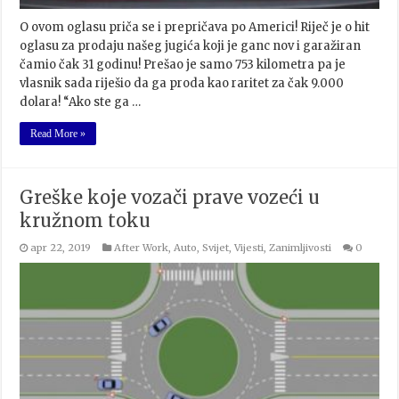
O ovom oglasu priča se i prepričava po Americi! Riječ je o hit
oglasu za prodaju našeg jugića koji je ganc nov i garažiran
čamio čak 31 godinu! Prešao je samo 753 kilometra pa je
vlasnik sada riješio da ga proda kao raritet za čak 9.000
dolara! “Ako ste ga …
Read More »
Greške koje vozači prave vozeći u
kružnom toku
apr 22, 2019
After Work
,
Auto
,
Svijet
,
Vijesti
,
Zanimljivosti
0