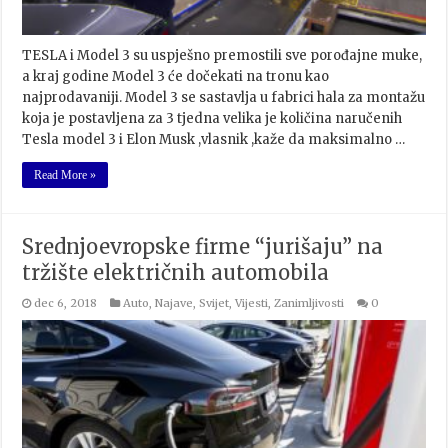
TESLA i Model 3 su uspješno premostili sve porođajne muke,
a kraj godine Model 3 će dočekati na tronu kao
najprodavaniji. Model 3 se sastavlja u fabrici hala za montažu
koja je postavljena za 3 tjedna velika je količina naručenih
Tesla model 3 i Elon Musk ,vlasnik ,kaže da maksimalno …
Read More »
Srednjoevropske firme “jurišaju” na
tržište električnih automobila
dec 6, 2018
Auto
,
Najave
,
Svijet
,
Vijesti
,
Zanimljivosti
0