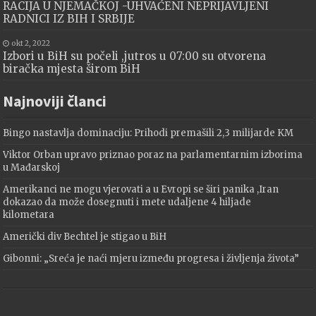
RACIJA U NJEMAČKOJ -UHVAĆENI NEPRIJAVLJENI
RADNICI IZ BIH I SRBIJE
okt 2, 2022
Izbori u BiH su počeli ,jutros u 07:00 su otvorena
biračka mjesta širom BiH
Najnoviji članci
Bingo nastavlja dominaciju: Prihodi premašili 2,3 milijarde KM
Viktor Orban upravo priznao poraz na parlamentarnim izborima
u Mađarskoj
Amerikanci ne mogu vjerovati a u Evropi se širi panika ,Iran
dokazao da može dosegnuti i mete udaljene 4 hiljade
kilometara
Američki div Bechtel je stigao u BiH
Gibonni: „Sreća je naći mjeru između progresa i življenja života”