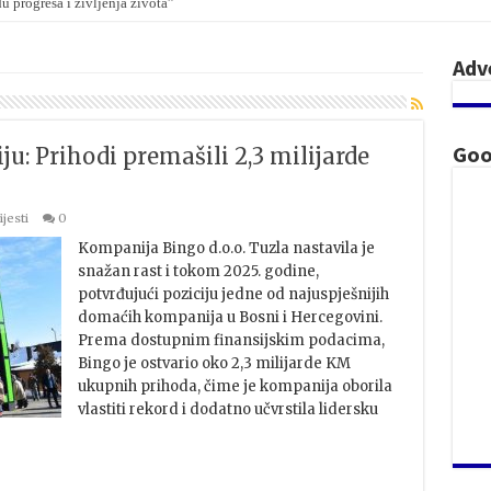
dan 100 miliona eura: Ovo je lista gradova u koje dolazi
Adv
Goo
u: Prihodi premašili 2,3 milijarde
ijesti
0
Kompanija Bingo d.o.o. Tuzla nastavila je
snažan rast i tokom 2025. godine,
potvrđujući poziciju jedne od najuspješnijih
domaćih kompanija u Bosni i Hercegovini.
Prema dostupnim finansijskim podacima,
Bingo je ostvario oko 2,3 milijarde KM
ukupnih prihoda, čime je kompanija oborila
vlastiti rekord i dodatno učvrstila lidersku