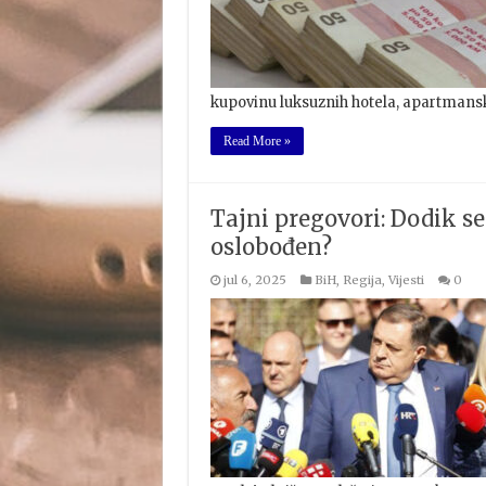
kupovinu luksuznih hotela, apartmans
Read More »
Tajni pregovori: Dodik s
oslobođen?
jul 6, 2025
BiH
,
Regija
,
Vijesti
0