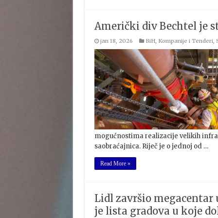
Američki div Bechtel je s
jan 18, 2026
BiH
,
Kompanije i Tenderi
,
mogućnostima realizacije velikih infra
saobraćajnica. Riječ je o jednoj od …
Read More »
Lidl završio megacentar 
je lista gradova u koje do