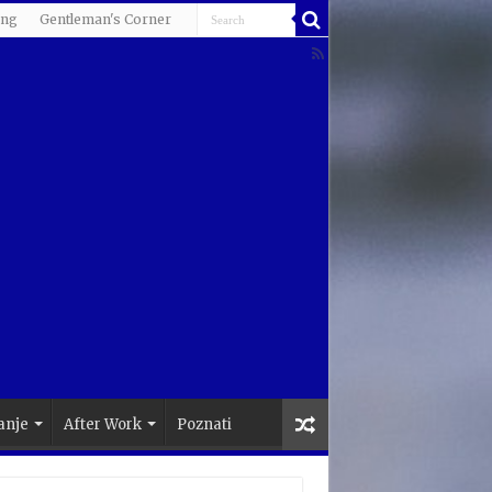
ing
Gentleman's Corner
anje
After Work
Poznati