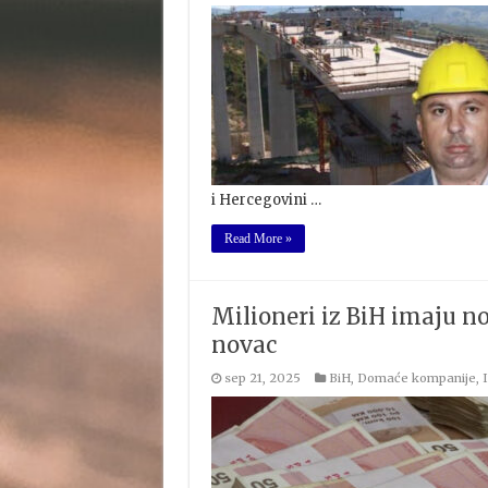
i Hercegovini …
Read More »
Milioneri iz BiH imaju no
novac
sep 21, 2025
BiH
,
Domaće kompanije
,
I