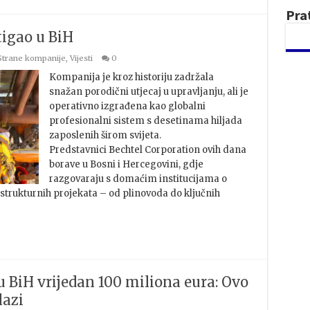
Pra
tigao u BiH
Strane kompanije
,
Vijesti
0
Kompanija je kroz historiju zadržala
snažan porodični utjecaj u upravljanju, ali je
operativno izgrađena kao globalni
profesionalni sistem s desetinama hiljada
zaposlenih širom svijeta.
Predstavnici Bechtel Corporation ovih dana
borave u Bosni i Hercegovini, gdje
razgovaraju s domaćim institucijama o
strukturnih projekata – od plinovoda do ključnih
u BiH vrijedan 100 miliona eura: Ovo
lazi