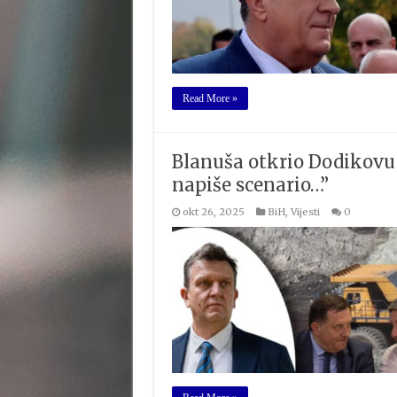
Read More »
Blanuša otkrio Dodikovu p
napiše scenario…”
okt 26, 2025
BiH
,
Vijesti
0