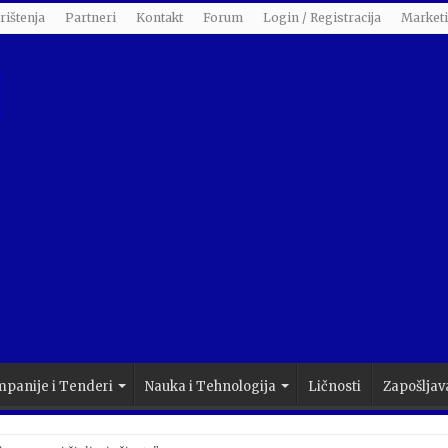
rištenja
Partneri
Kontakt
Forum
Login / Registracija
Market
panije i Tenderi
Nauka i Tehnologija
Ličnosti
Zapošljav