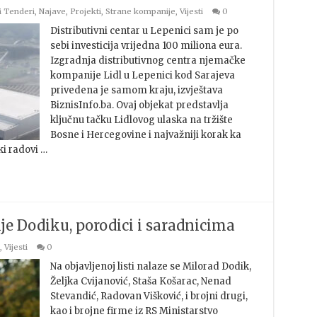
i Tenderi
,
Najave
,
Projekti
,
Strane kompanije
,
Vijesti
0
Distributivni centar u Lepenici sam je po
sebi investicija vrijedna 100 miliona eura.
Izgradnja distributivnog centra njemačke
kompanije Lidl u Lepenici kod Sarajeva
privedena je samom kraju, izvještava
BiznisInfo.ba. Ovaj objekat predstavlja
ključnu tačku Lidlovog ulaska na tržište
Bosne i Hercegovine i najvažniji korak ka
i radovi …
e Dodiku, porodici i saradnicima
,
Vijesti
0
Na objavljenoj listi nalaze se Milorad Dodik,
Željka Cvijanović, Staša Košarac, Nenad
Stevandić, Radovan Višković, i brojni drugi,
kao i brojne firme iz RS Ministarstvo