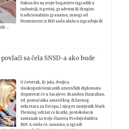
Nakon što su svoje bogatstvo izgradili u
industriji, trgovini, građevini ili drugim
tradicionalnim granama, mnogi od
biznismene iz BiH sada ulažu u izgradnju ili
kih …
e povlači sa čela SNSD-a ako bude
U četvrtak, 10. jula, dvojica
visokopozicioniranih američkih diplomata
doputovat će u Sarajevo. Brandon Hanrahan,
vd. pomoćnika američkog državnog
sekretara za Evropu, i njegov zamjenik Mark
Fleming održat će kratki, protokolarni
sastanak sa troje članova Predsjedništva
BiH. A onda će, nasamo, u zgradi