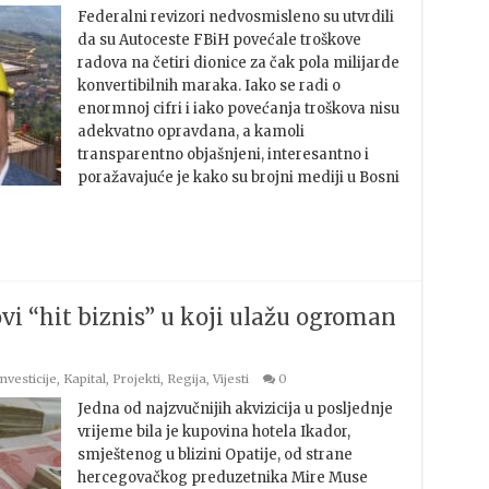
Federalni revizori nedvosmisleno su utvrdili
da su Autoceste FBiH povećale troškove
radova na četiri dionice za čak pola milijarde
konvertibilnih maraka. Iako se radi o
enormnoj cifri i iako povećanja troškova nisu
adekvatno opravdana, a kamoli
transparentno objašnjeni, interesantno i
poražavajuće je kako su brojni mediji u Bosni
vi “hit biznis” u koji ulažu ogroman
nvesticije
,
Kapital
,
Projekti
,
Regija
,
Vijesti
0
Jedna od najzvučnijih akvizicija u posljednje
vrijeme bila je kupovina hotela Ikador,
smještenog u blizini Opatije, od strane
hercegovačkog preduzetnika Mire Muse