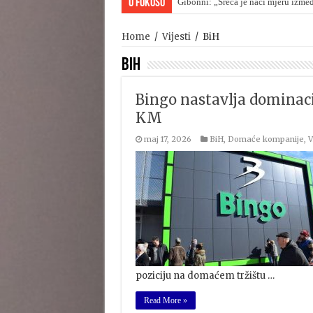
U Fokusu
Lidl završio megacentar u BiH vrije
Home
/
Vijesti
/
BiH
BiH
Bingo nastavlja dominacij
KM
maj 17, 2026
BiH
,
Domaće kompanije
,
V
poziciju na domaćem tržištu …
Read More »