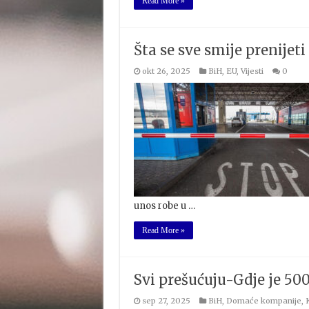
Read More »
Šta se sve smije prenijet
okt 26, 2025
BiH
,
EU
,
Vijesti
0
unos robe u …
Read More »
Svi prešućuju-Gdje je 50
sep 27, 2025
BiH
,
Domaće kompanije
,