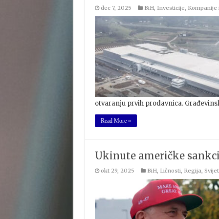
dec 7, 2025
BiH
,
Investicije
,
Kompanije 
otvaranju prvih prodavnica. Građevinsk
Read More »
Ukinute američke sankcij
okt 29, 2025
BiH
,
Ličnosti
,
Regija
,
Svijet