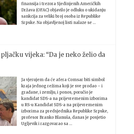
finansija i trezora Sjedinjenih Američkih
Država (OFAC) objavilo je odluku o ukidanju
sankcija za veliki broj osoba iz Republike
Srpske. Na objavljenoj listi nalaze se …
ljačku vijeka: “Da je neko želio da
Ja vjerujem da će afera Comsar biti simbol
kraja jednog režima koji je sve prodao – i
građane, i zemlju, i ponos, poručio je
kandidat SDS-a na prijevremenim izborima
u RS-u Kandidat SDS-a na prijevremenim
izborima za predsjednika Republike Srpske,
profesor Branko Blanuša, danas je posjetio
Ugljevik i razgovarao sa …