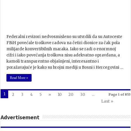
Federalni revizori nedvosmisleno su utvrdili da su Autoceste
FBiH povećale troškove radova na četiri dionice za čak pola
milijarde konvertibilnih maraka. Iako se radi o enormnoj
cifri i iako povećanja troškova nisu adekvatno opravdana, a
kamoli transparentno objašnjeni, interesantno i
poražavajuće je kako su brojni mediji u Bosni i Hercegovini …
Read More »
1
2
3
4
5
»
10
20
30
...
Page 1 of 853
Last »
Advertisement