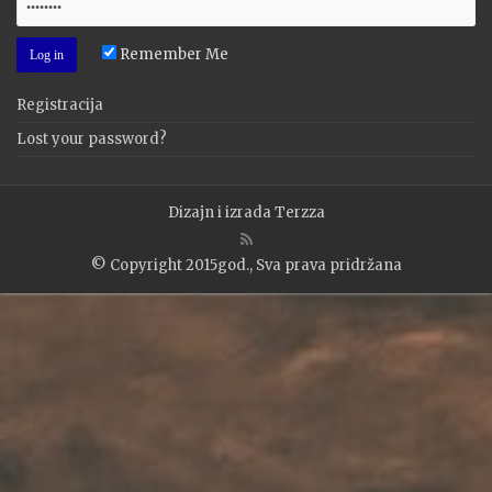
Remember Me
Registracija
Lost your password?
Dizajn i izrada
Terzza
© Copyright 2015god., Sva prava pridržana
WP2Social Auto Publish
Powered By :
XYZScripts.com