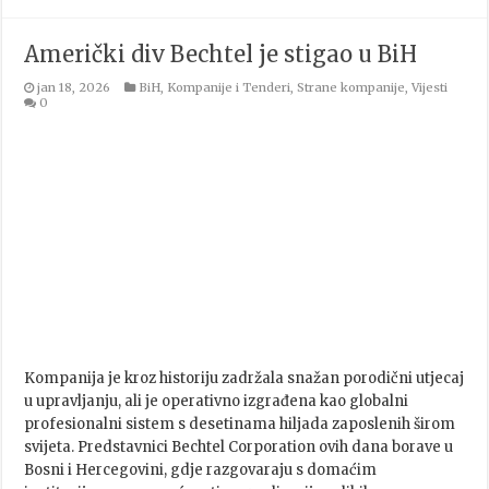
Američki div Bechtel je stigao u BiH
jan 18, 2026
BiH
,
Kompanije i Tenderi
,
Strane kompanije
,
Vijesti
0
Kompanija je kroz historiju zadržala snažan porodični utjecaj
u upravljanju, ali je operativno izgrađena kao globalni
profesionalni sistem s desetinama hiljada zaposlenih širom
svijeta. Predstavnici Bechtel Corporation ovih dana borave u
Bosni i Hercegovini, gdje razgovaraju s domaćim