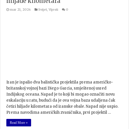
hiljade kilometara
mar 21, 2026
Svijet
,
Vijesti
0
Iran je ispalio dva balistička projektila prema američko-
britanskoj vojnoj bazi Diego Garcia, smještenoj usred
Indijskog oceana. Napad je to koji bi mogao označiti novu
eskalaciju u ratu, budući da je ova vojna baza udaljena čak
četiri hiljade kilometara od iranske obale. Napad nije uspio.
Prema navodima američkih zvaničnika, prvi projektil …
Read More »