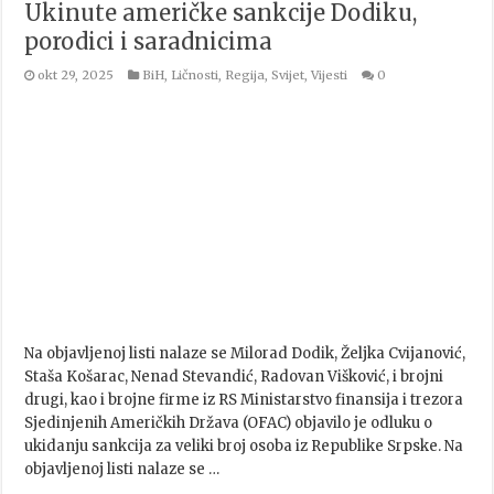
Ukinute američke sankcije Dodiku,
porodici i saradnicima
okt 29, 2025
BiH
,
Ličnosti
,
Regija
,
Svijet
,
Vijesti
0
Na objavljenoj listi nalaze se Milorad Dodik, Željka Cvijanović,
Staša Košarac, Nenad Stevandić, Radovan Višković, i brojni
drugi, kao i brojne firme iz RS Ministarstvo finansija i trezora
Sjedinjenih Američkih Država (OFAC) objavilo je odluku o
ukidanju sankcija za veliki broj osoba iz Republike Srpske. Na
objavljenoj listi nalaze se …