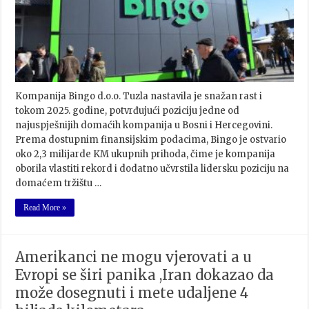
Kompanija Bingo d.o.o. Tuzla nastavila je snažan rast i
tokom 2025. godine, potvrđujući poziciju jedne od
najuspješnijih domaćih kompanija u Bosni i Hercegovini.
Prema dostupnim finansijskim podacima, Bingo je ostvario
oko 2,3 milijarde KM ukupnih prihoda, čime je kompanija
oborila vlastiti rekord i dodatno učvrstila lidersku poziciju na
domaćem tržištu …
Read More »
Amerikanci ne mogu vjerovati a u
Evropi se širi panika ,Iran dokazao da
može dosegnuti i mete udaljene 4