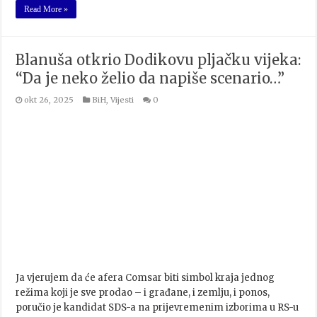
Read More »
Blanuša otkrio Dodikovu pljačku vijeka:
“Da je neko želio da napiše scenario…”
okt 26, 2025
BiH
,
Vijesti
0
Ja vjerujem da će afera Comsar biti simbol kraja jednog
režima koji je sve prodao – i građane, i zemlju, i ponos,
poručio je kandidat SDS-a na prijevremenim izborima u RS-u