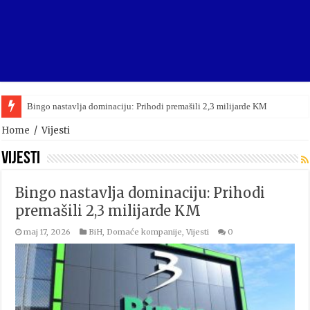
Bingo nastavlja dominaciju: Prihodi premašili 2,3 milijarde KM
Home
/
Vijesti
Vijesti
Bingo nastavlja dominaciju: Prihodi
premašili 2,3 milijarde KM
maj 17, 2026
BiH
,
Domaće kompanije
,
Vijesti
0