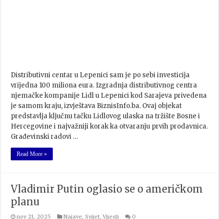
Distributivni centar u Lepenici sam je po sebi investicija
vrijedna 100 miliona eura. Izgradnja distributivnog centra
njemačke kompanije Lidl u Lepenici kod Sarajeva privedena
je samom kraju, izvještava BiznisInfo.ba. Ovaj objekat
predstavlja ključnu tačku Lidlovog ulaska na tržište Bosne i
Hercegovine i najvažniji korak ka otvaranju prvih prodavnica.
Građevinski radovi …
Read More »
Vladimir Putin oglasio se o američkom
planu
nov 21, 2025
Najave
,
Svijet
,
Vijesti
0