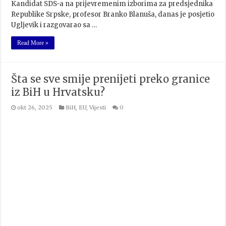
Kandidat SDS-a na prijevremenim izborima za predsjednika
Republike Srpske, profesor Branko Blanuša, danas je posjetio
Ugljevik i razgovarao sa …
Read More »
Šta se sve smije prenijeti preko granice
iz BiH u Hrvatsku?
okt 26, 2025
BiH
,
EU
,
Vijesti
0