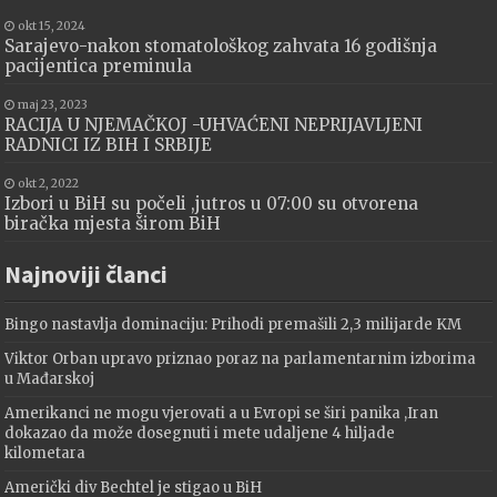
okt 15, 2024
Sarajevo-nakon stomatološkog zahvata 16 godišnja
pacijentica preminula
maj 23, 2023
RACIJA U NJEMAČKOJ -UHVAĆENI NEPRIJAVLJENI
RADNICI IZ BIH I SRBIJE
okt 2, 2022
Izbori u BiH su počeli ,jutros u 07:00 su otvorena
biračka mjesta širom BiH
Najnoviji članci
Bingo nastavlja dominaciju: Prihodi premašili 2,3 milijarde KM
Viktor Orban upravo priznao poraz na parlamentarnim izborima
u Mađarskoj
Amerikanci ne mogu vjerovati a u Evropi se širi panika ,Iran
dokazao da može dosegnuti i mete udaljene 4 hiljade
kilometara
Američki div Bechtel je stigao u BiH