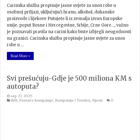
Carinska služba propisuje jasne uvjete za unos robe u
osobnoj prtljazi, uključujući hranu, alkohol, duhanske
proizvode i lijekove Putujete li iz zemalja izvan Europske
unije, poput Bosne i Hercegovine, Srbije, Crne Gore…, važno
je poznavati pravila na carini kako biste izbjegli neugodnosti
na granici. Carinska služba propisuje jasne uvjete za unos
robe u …
Read More »
Svi prešućuju-Gdje je 500 miliona KM s
autoputa?
sep 27, 2025
BiH
,
Domaće kompanije
,
Kompanije i Tenderi
,
Vijesti
0