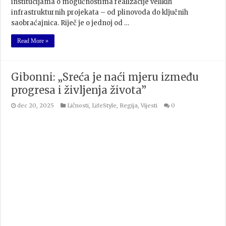
institucijama o mogućnostima realizacije velikih
infrastrukturnih projekata – od plinovoda do ključnih
saobraćajnica. Riječ je o jednoj od …
Read More »
Gibonni: „Sreća je naći mjeru između
progresa i življenja života”
dec 20, 2025
Ličnosti
,
LifeStyle
,
Regija
,
Vijesti
0