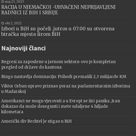
maj 23, 2023
RACIJA U NJEMAČKOJ -UHVAĆENI NEPRIJAVLJENI
RADNICI IZ BIH I SRBIJE
okt 2, 2022
Izbori u BiH su počeli ,jutros u 07:00 su otvorena
biračka mjesta širom BiH
Najnoviji članci
Regresi za zaposlene u javnom sektoru-ovo je kompletan
pregled od države do kantona
Bingo nastavlja dominaciju: Prihodi premašili 2,3 milijarde KM
Viktor Orban upravo priznao poraz na parlamentarnim izborima
u Mađarskoj
Amerikanci ne mogu vjerovati a u Evropi se širi panika ,Iran
dokazao da može dosegnuti i mete udaljene 4 hiljade
kilometara
Američki div Bechtel je stigao u BiH