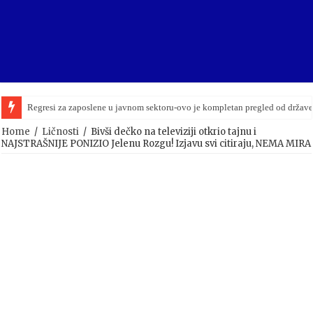
Regresi za zaposlene u javnom sektoru-ovo je kompletan pregled od držav
Bingo nastavlja dominaciju: Prihodi premašili 2,3 milijarde KM
Home
/
Ličnosti
/
Bivši dečko na televiziji otkrio tajnu i
NAJSTRAŠNIJE PONIZIO Jelenu Rozgu! Izjavu svi citiraju, NEMA MIRA