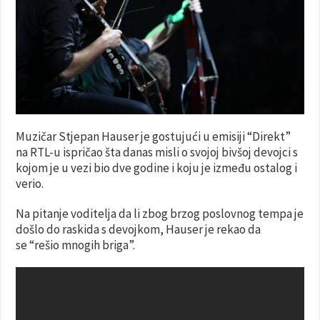
Muzičar Stjepan Hauser je gostujući u emisiji “Direkt”
na RTL-u ispričao šta danas misli o svojoj bivšoj devojci s
kojom je u vezi bio dve godine i koju je između ostalog i
verio.
Na pitanje voditelja da li zbog brzog poslovnog tempa je
došlo do raskida s devojkom, Hauser je rekao da
se “rešio mnogih briga”.