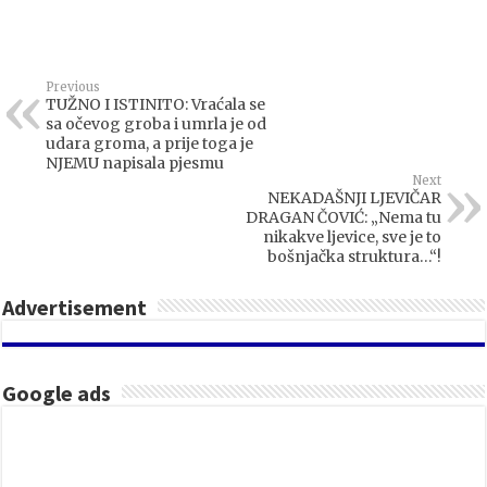
Previous
TUŽNO I ISTINITO: Vraćala se
sa očevog groba i umrla je od
udara groma, a prije toga je
NJEMU napisala pjesmu
Next
NEKADAŠNJI LJEVIČAR
DRAGAN ČOVIĆ: „Nema tu
nikakve ljevice, sve je to
bošnjačka struktura…“!
Advertisement
Google ads