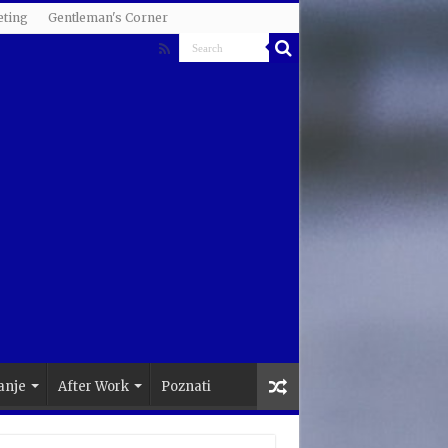
ting
Gentleman's Corner
anje
After Work
Poznati