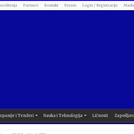
korištenja
Partneri
Kontakt
Forum
Login / Registracija
Marke
panije i Tenderi
Nauka i Tehnologija
Ličnosti
Zapošljav