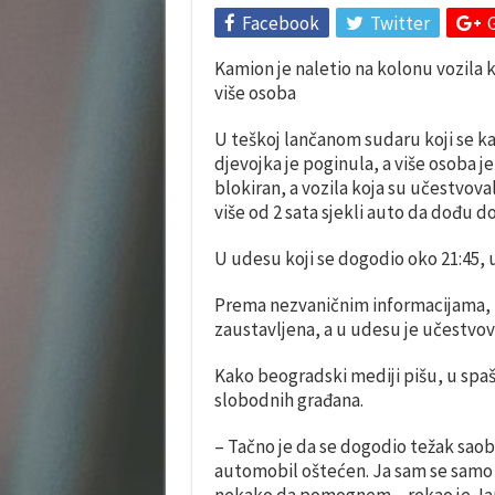
Facebook
Twitter
Kamion je naletio na kolonu vozila k
više osoba
U teškoj lančanom sudaru koji se 
djevojka je poginula, a više osoba je
blokiran, a vozila koja su učestvov
više od 2 sata sjekli auto da dođu do
U udesu koji se dogodio oko 21:45, u
Prema nezvaničnim informacijama, ka
zaustavljena, a u udesu je učestvov
Kako beogradski mediji pišu, u spaš
slobodnih građana.
– Tačno je da se dogodio težak saobr
automobil oštećen. Ja sam se samo z