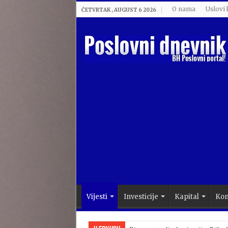
O nama
Uslovi 
ČETVRTAK , AUGUST 6 2026
Vijesti
Investicije
Kapital
Kom