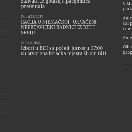
zahvata 16 godišnja pacijentica
Vikt
preminula
parl
maj 23, 2023
Amer
RACIJA U NJEMAČKOJ -UHVAĆENI
širi
NEPRIJAVLJENI RADNICI IZ BIH I
i me
SRBIJE
Amer
okt 2, 2022
Gibo
Izbori u BiH su počeli ,jutros u 07:00
progr
su otvorena biračka mjesta širom BiH