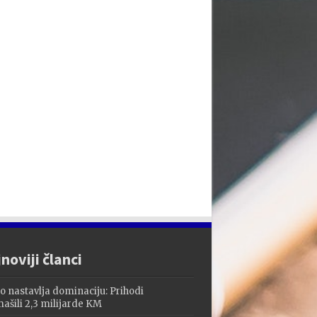
noviji članci
o nastavlja dominaciju: Prihodi
ašili 2,3 milijarde KM