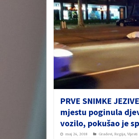
PRVE SNIMKE JEZIVE
mjestu poginula djev
vozilo, pokušao je spa
maj 24, 2018
Gradovi
,
Regija
,
Vijesti