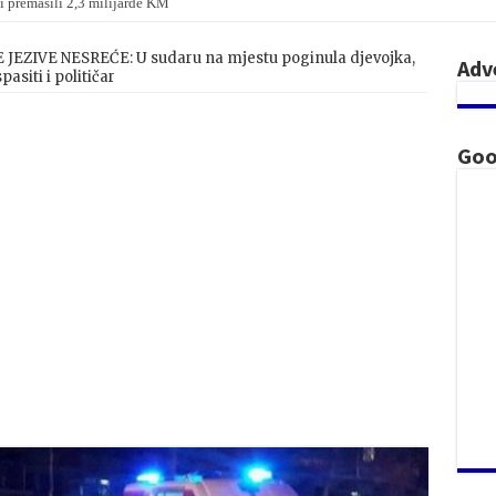
i premašili 2,3 milijarde KM
 na parlamentarnim izborima u Mađarskoj
JEZIVE NESREĆE: U sudaru na mjestu poginula djevojka,
Adv
pasiti i političar
Goo