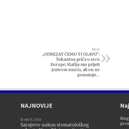
Next
„ODREZAT ĆEMO TI GLAVU“:
Šokantna priča u srcu
Europe; Mafija mu prijeti
jezivom smrću, ali on ne
posustaje…
NAJNOVIJE
Naj
Bing
okt 15, 2024
prem
Sarajevo-nakon stomatološkog