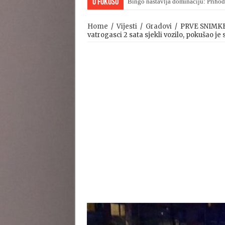
U Fokusu
Bingo nastavlja dominaciju: Prihod
Viktor Orban upravo priznao poraz
Home
/
Vijesti
/
Gradovi
/
PRVE SNIMKE 
vatrogasci 2 sata sjekli vozilo, pokušao je s