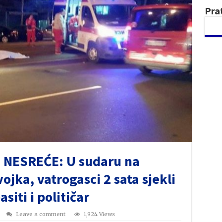
Pra
 NESREĆE: U sudaru na
ojka, vatrogasci 2 sata sjekli
siti i političar
Leave a comment
1,924 Views