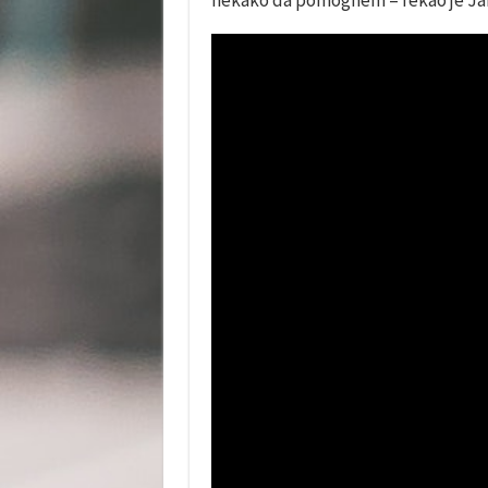
nekako da pomognem – rekao je Ja