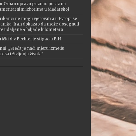
or Orban upravo priznao poraz na
amentarnim izborima u Mađarskoj
ikanci ne mogu vjerovati a u Evropi se
 panika ,Iran dokazao da može dosegnuti
te udaljene 4 hiljade kilometara
ički div Bechtel je stigao u BiH
nni: „Sreća je naći mjeru između
esa i življenja života”