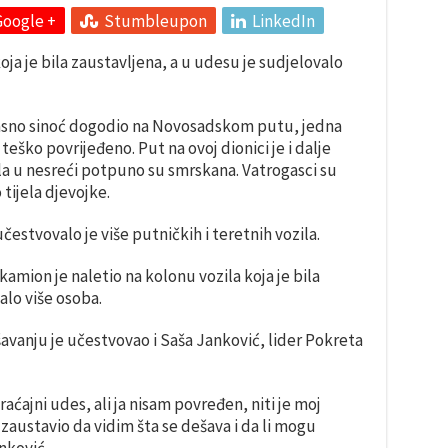
Google +
Stumbleupon
LinkedIn
oja je bila zaustavljena, a u udesu je sudjelovalo
kasno sinoć dogodio na Novosadskom putu, jedna
 teško povrijeđeno. Put na ovoj dionici je i dalje
ala u nesreći potpuno su smrskana. Vatrogasci su
 tijela djevojke.
čestvovalo je više putničkih i teretnih vozila.
mion je naletio na kolonu vozila koja je bila
alo više osoba.
avanju je učestvovao i Saša Janković, lider Pokreta
aćajni udes, ali ja nisam povređen, niti je moj
austavio da vidim šta se dešava i da li mogu