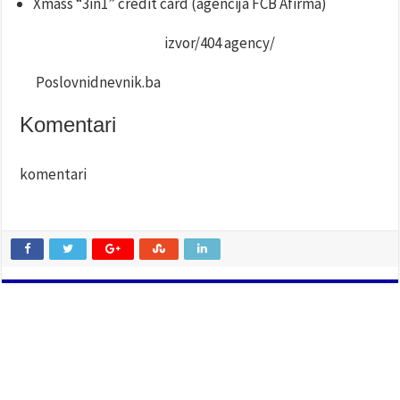
Xmass “3in1” credit card (agencija FCB Afirma)
izvor/404 agency/
Poslovnidnevnik.ba
Komentari
komentari