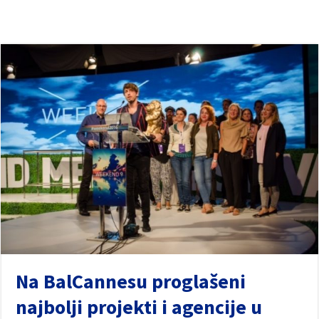
Na BalCannesu proglašeni
najbolji projekti i agencije u