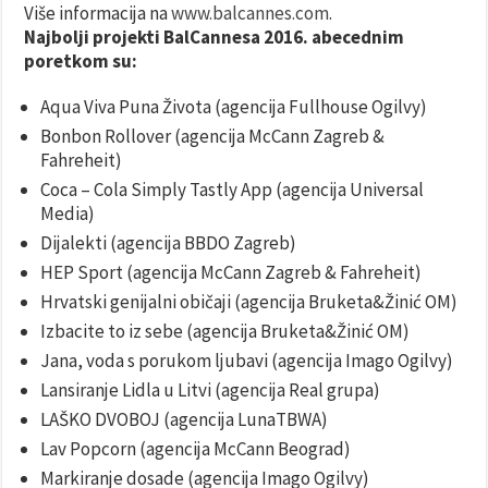
Više informacija na
www.balcannes.com
.
Najbolji projekti BalCannesa 2016. abecednim
poretkom su:
Aqua Viva Puna Života (agencija Fullhouse Ogilvy)
Bonbon Rollover (agencija McCann Zagreb &
Fahreheit)
Coca – Cola Simply Tastly App (agencija Universal
Media)
Dijalekti (agencija BBDO Zagreb)
HEP Sport (agencija McCann Zagreb & Fahreheit)
Hrvatski genijalni običaji (agencija Bruketa&Žinić OM)
Izbacite to iz sebe (agencija Bruketa&Žinić OM)
Jana, voda s porukom ljubavi (agencija Imago Ogilvy)
Lansiranje Lidla u Litvi (agencija Real grupa)
LAŠKO DVOBOJ (agencija LunaTBWA)
Lav Popcorn (agencija McCann Beograd)
Markiranje dosade (agencija Imago Ogilvy)