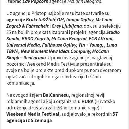
izabrao
Lav Popcorn
agencije
McCann Beograd
.
Uz agenciju Pristop najbolje rezultate ostvarile su
agencije
Bruketa&Žinić OM, Imago Ogilvy
,
McCann
Zagreb & Fahrenheit
i
Grey Ljubljana
,
dok su u selekciju
25 najboljih projekata izabrani i projekti agencija
Studio
Sonda, BBDO Zagreb, McCann Beograd, FCB Afirma,
Universal Media, Fullhouse Ogilvy, Yin + Young,
, Luna
TBWA, New Moment New Ideas Company, McCann
Skopje
i
Real grupa
. Upravo ove agencije, na glavnoj
pozornici Weekend Media Festivala prezentirale su
svoje najbolje projekte pred dupkom punom dvoranom
oglašivača i drugih kolega iz industrije tržišnih
komunikacija.
Na ovogodišnjem
BalCannesu
, regionalnoj reviji
reklamnih agencija koju organiziraju
HURA
(Hrvatsko
udruženje društava za tržišno komuniciranje) i
Weekend Media Festival
, sudjelovalo je rekordnih
57
agencija iz 5 zemalja
.