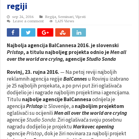
regiji
sep 24, 2016
Regija
,
Seminari
,
Vijesti
Leave a comment
1,435 Views
Najbolja agencija BalCannesa 2016. je slovenski
Pristop
, a titulu najboljeg projekta odnio je
Men all
over the world are crying,
agencije
Studio Sonda
Rovinj, 23. rujna 2016.
— Na petoj reviji najboljih
reklamnih agencija regije
BalCannes
u Rovinju izabrano
je 25 najboljih projekata, a po prvi put žiri oglašivača
dodijelio je i nagrade najboljim projektima i agencijama.
Titulu
najbolje agencije BalCannesa
odnijela je
agencija
Pristop
iz Slovenije, a
najboljim projektom
oglašivači su ocijenili
Men all over the world are crying
agencije
Studio Sonda
. Žiri oglašivača svoju posebnu
nagradu dodijelio je projektu
Markovec opening
agencije
Pristop
, dok je žiri novinara za najbolji projekt