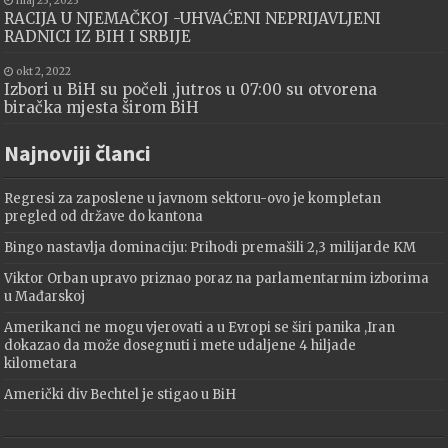
maj 23, 2023
RACIJA U NJEMAČKOJ -UHVAĆENI NEPRIJAVLJENI
RADNICI IZ BIH I SRBIJE
okt 2, 2022
Izbori u BiH su počeli ,jutros u 07:00 su otvorena
biračka mjesta širom BiH
Najnoviji članci
Regresi za zaposlene u javnom sektoru-ovo je kompletan
pregled od države do kantona
Bingo nastavlja dominaciju: Prihodi premašili 2,3 milijarde KM
Viktor Orban upravo priznao poraz na parlamentarnim izborima
u Mađarskoj
Amerikanci ne mogu vjerovati a u Evropi se širi panika ,Iran
dokazao da može dosegnuti i mete udaljene 4 hiljade
kilometara
Američki div Bechtel je stigao u BiH