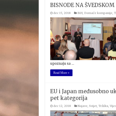
BISNODE NA ŠVEDSKOM
dec 15, 2018
BiH
,
Domaće kompanije
,
T
upoznaju sa …
Read More »
EU i Japan međusobno uki
pet kategorija
dec 12, 2018
Najave
,
Svijet
,
Tržišta
,
Vijes