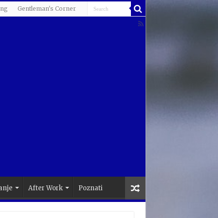
ing
Gentleman's Corner
anje
After Work
Poznati