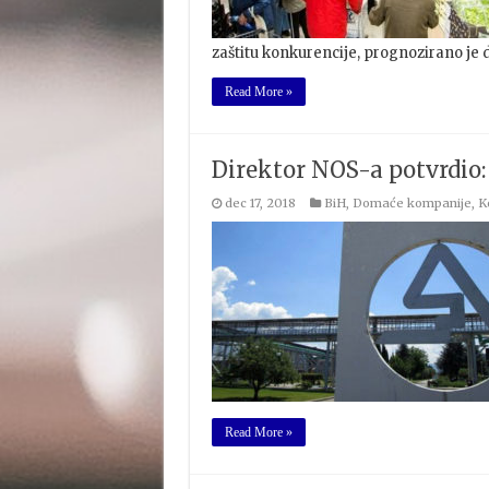
zaštitu konkurencije, prognozirano je 
Read More »
Direktor NOS-a potvrdio:
dec 17, 2018
BiH
,
Domaće kompanije
,
K
Read More »