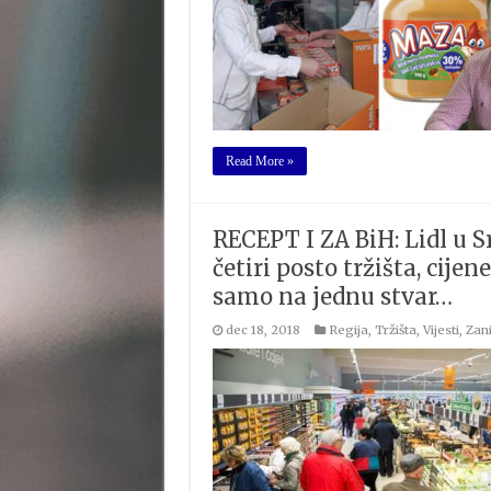
Read More »
RECEPT I ZA BiH: Lidl u S
četiri posto tržišta, cijen
samo na jednu stvar…
dec 18, 2018
Regija
,
Tržišta
,
Vijesti
,
Zani