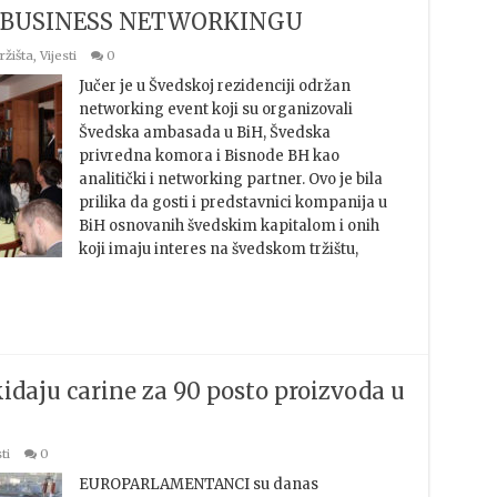
 BUSINESS NETWORKINGU
ržišta
,
Vijesti
0
Jučer je u Švedskoj rezidenciji održan
networking event koji su organizovali
Švedska ambasada u BiH, Švedska
privredna komora i Bisnode BH kao
analitički i networking partner. Ovo je bila
prilika da gosti i predstavnici kompanija u
BiH osnovanih švedskim kapitalom i onih
koji imaju interes na švedskom tržištu,
daju carine za 90 posto proizvoda u
ti
0
EUROPARLAMENTANCI su danas