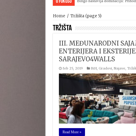
U Fokusu
Bingo nastavlja dominaciju: Prihod
Home
/
Tržišta
(page 5)
Tržišta
III. MEĐUNARODNI SAJ
ENTERIJERA I EKSTERIJ
SARAJEVO4WALLS
feb 25, 2019
BiH
,
Gradovi
,
Najave
,
Tržiš
Read More »