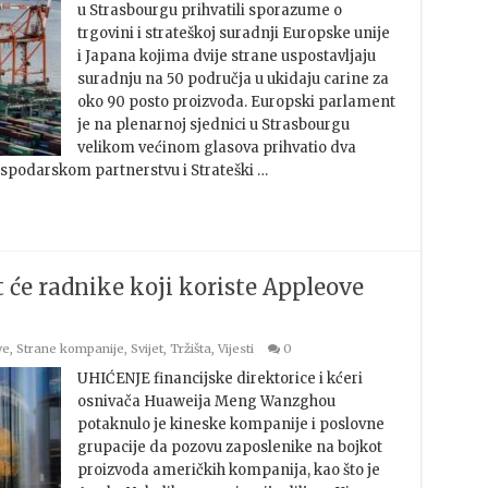
u Strasbourgu prihvatili sporazume o
trgovini i strateškoj suradnji Europske unije
i Japana kojima dvije strane uspostavljaju
suradnju na 50 područja u ukidaju carine za
oko 90 posto proizvoda. Europski parlament
je na plenarnoj sjednici u Strasbourgu
velikom većinom glasova prihvatio dva
podarskom partnerstvu i Strateški …
 će radnike koji koriste Appleove
ve
,
Strane kompanije
,
Svijet
,
Tržišta
,
Vijesti
0
UHIĆENJE financijske direktorice i kćeri
osnivača Huaweija Meng Wanzghou
potaknulo je kineske kompanije i poslovne
grupacije da pozovu zaposlenike na bojkot
proizvoda američkih kompanija, kao što je