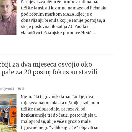
Sarajevu zvanično će promovirati na naa
tržište lansirati kremne namaze od lješnjaka
pod robnim markom MAZA Riječ je o
obnavljanju brenda koji je ranije postojao, a
što je poslovna filozofija AC Fooda u
vlasništvu tešaanjske porodice Hrvić, …
rbiji za dva mjeseca osvojio oko
e pale za 20 posto; fokus su stavili
mljivosti
0
Njemački trgovinski lanac Lidl je, dva
mjeseca nakon ulaska u Srbiju, uzdrmao
tržište maloprodaje, preuzevši od
konkurencije tri do četiri posto udjela u
maloprodaji, ali je više ugrozio male
trgovine nego “velike igrače”, objavili su