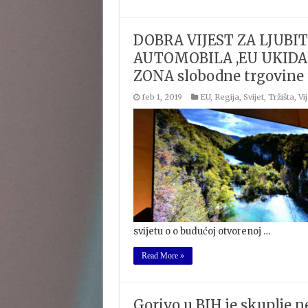
DOBRA VIJEST ZA LJUBIT
AUTOMOBILA ,EU UKIDA 99
ZONA slobodne trgovine 
feb 1, 2019
EU
,
Regija
,
Svijet
,
Tržišta
,
Vij
svijetu o o budućoj otvorenoj …
Read More »
Gorivo u BIH je skuplje n