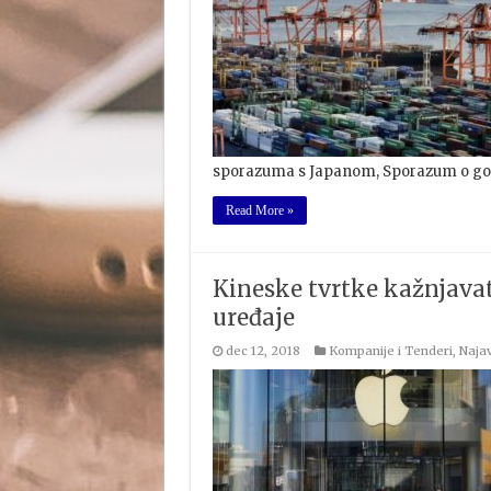
sporazuma s Japanom, Sporazum o gos
Read More »
Kineske tvrtke kažnjavat
uređaje
dec 12, 2018
Kompanije i Tenderi
,
Naja