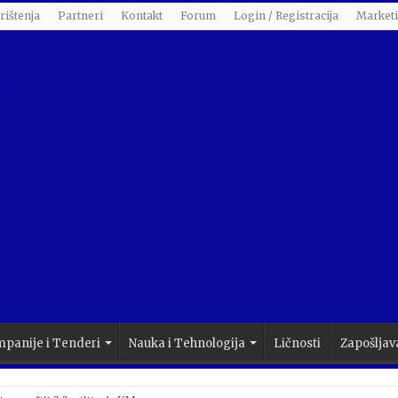
rištenja
Partneri
Kontakt
Forum
Login / Registracija
Market
panije i Tenderi
Nauka i Tehnologija
Ličnosti
Zapošljav