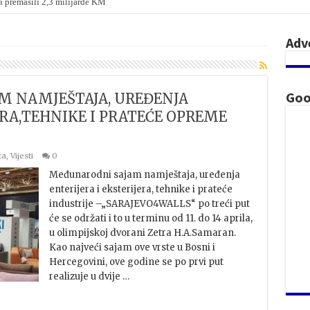
i premašili 2,3 milijarde KM
Adv
Goo
AM NAMJEŠTAJA, UREĐENJA
ERA,TEHNIKE I PRATEĆE OPREME
ta
,
Vijesti
0
Međunarodni sajam namještaja, uređenja
enterijera i eksterijera, tehnike i prateće
industrije –„SARAJEVO4WALLS“ po treći put
će se održati i to u terminu od 11. do 14 aprila,
u olimpijskoj dvorani Zetra H.A.Samaran. ​
Kao najveći sajam ove vrste u Bosni i
Hercegovini, ove godine se po prvi put
realizuje u dvije …