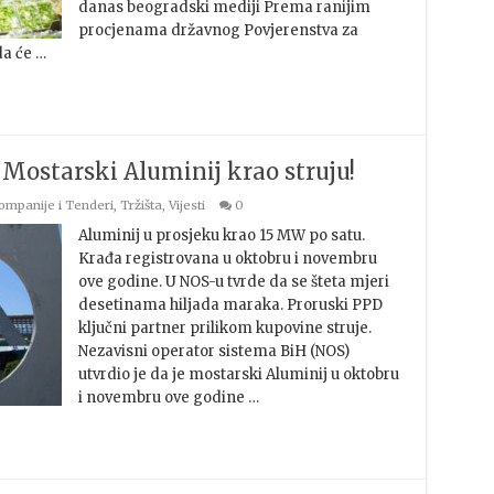
danas beogradski mediji Prema ranijim
procjenama državnog Povjerenstva za
da će …
 Mostarski Aluminij krao struju!
ompanije i Tenderi
,
Tržišta
,
Vijesti
0
Aluminij u prosjeku krao 15 MW po satu.
Krađa registrovana u oktobru i novembru
ove godine. U NOS-u tvrde da se šteta mjeri
desetinama hiljada maraka. Proruski PPD
ključni partner prilikom kupovine struje.
Nezavisni operator sistema BiH (NOS)
utvrdio je da je mostarski Aluminij u oktobru
i novembru ove godine …