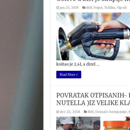
jan 23, 2019
BiH
,
Svijet
,
Tržišta
,
Vijesti
koštao je 2,41, a dizel …
Read More »
POVRATAK OTPISANIH- P
NUTELLA )IZ VELIKE KL
dec 22, 2018
BiH
,
Domaće kompanije
,