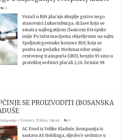
0
Vozači u BiH plaćaju skuplje gorivo nego
stanovnici Luksemburga, države koja se
smatra najbogatijom članicom Evropske
unije Po informacijama objavljenim na sajtu
Spoljnotrgovinske komore BiH, koja se
poziva na podatke Međunarodne unije
cestovnog transporta (IRU), benzin 95 smo u
protekloj sedmici plaćali 2,26, benzin 98
ČINJE SE PROIZVODITI (BOSANSKA
ADUŠE
Kompanije i Tenderi
,
Tržišta
,
Vijesti
0
AC Food iz Velike Kladuše, kompanija iz
sastava AS Holdinga, sljedeće sedmice u