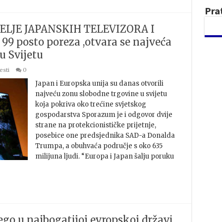
Pra
ELJE JAPANSKIH TELEVIZORA I
 posto poreza ,otvara se najveća
u Svijetu
esti
0
Japan i Europska unija su danas otvorili
najveću zonu slobodne trgovine u svijetu
koja pokriva oko trećine svjetskog
gospodarstva Sporazum je i odgovor dvije
strane na protekcionističke prijetnje,
posebice one predsjednika SAD-a Donalda
Trumpa, a obuhvaća područje s oko 635
milijuna ljudi. “Europa i Japan šalju poruku
ego u najbogatijoj evropskoj državi