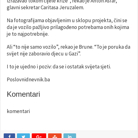
izražavao tokom cijele krize”, rekao je Anton Asfar,
glavni sekretar Caritasa Jeruzalem.
Na fotografijama objavljenim u sklopu projekta, čini se
da je vozilo pažljivo prilagođeno potrebama onih kojima
je to najpotrebnije.
Ali “to nije samo vozilo”, rekao je Brune. “To je poruka da
svijet nije zaboravio djecu u Gazi”.
I to je ujedno i poziv: da se i ostatak svijeta sjeti.
Poslovnidnevnik.ba
Komentari
komentari