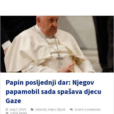
Papin posljednji dar: Njegov
papamobil sada spašava djecu
Gaze
maj 7, 2025
Ličnosti
,
Svijet
,
Vijesti
Leave a comment
1,606 Views