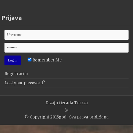
Prijava
Remember Me
Registracija
Lost your password?
Dizajn i izrada
Terzza
© Copyright 2015god., Sva prava pridržana
WP2Social Auto Publish
Powered By :
XYZScripts.com