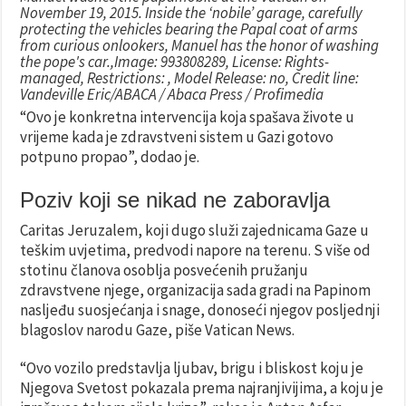
November 19, 2015. Inside the ‘nobile’ garage, carefully
protecting the vehicles bearing the Papal coat of arms
from curious onlookers, Manuel has the honor of washing
the pope's car.,Image: 993808289, License: Rights-
managed, Restrictions: , Model Release: no, Credit line:
Vandeville Eric/ABACA / Abaca Press / Profimedia
“Ovo je konkretna intervencija koja spašava živote u
vrijeme kada je zdravstveni sistem u Gazi gotovo
potpuno propao”, dodao je.
Poziv koji se nikad ne zaboravlja
Caritas Jeruzalem, koji dugo služi zajednicama Gaze u
teškim uvjetima, predvodi napore na terenu. S više od
stotinu članova osoblja posvećenih pružanju
zdravstvene njege, organizacija sada gradi na Papinom
nasljeđu suosjećanja i snage, donoseći njegov posljednji
blagoslov narodu Gaze, piše Vatican News.
“Ovo vozilo predstavlja ljubav, brigu i bliskost koju je
Njegova Svetost pokazala prema najranjivijima, a koju je