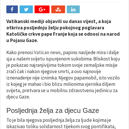
Vatikanski mediji objavili su danas vijest, a koja
otkriva posljednju želju pokojnog poglavara
Katoličke crkve pape Franje koja se odnosi na narod
u Pojasu Gaze.
Kako prenosi
Vatican news
, papino nasljeđe mira i dalje
sja u našem svijetu ispunjenom sukobima. Bliskost koju
je pokazao najranjivijima tokom svoje zemaljske misije
zrači čak i nakon njegove smrti, a ovo najnovije
iznenađenje nije iznimka: Njegov papamobil, isto vozilo
iz kojeg je mahao i bio blizu milionima vjernika diljem
svijeta, pretvara se u mobilnu zdravstvenu jedinicu za
djecu Gaze.
Posljednja želja za djecu Gaze
To je bila njegova posljednja želja za ljude kojima je
iskazivao toliku solidarnost tijekom svog pontifikata,