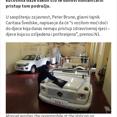
kutovima Gaze nakon što se obnovi humanitarni
pristup tom području.
U saopštenju za javnost, Peter Brune, glavni tajnik
Caritasa Švedske, napisao je da će “s vozilom moći doći
do djece koja danas nemaju pristup zdravstvenoj njezi –
djece koja su ozlijeđena i pothranjena”, prenosi N1.
Manuel washes the papamobile at the Vatican on