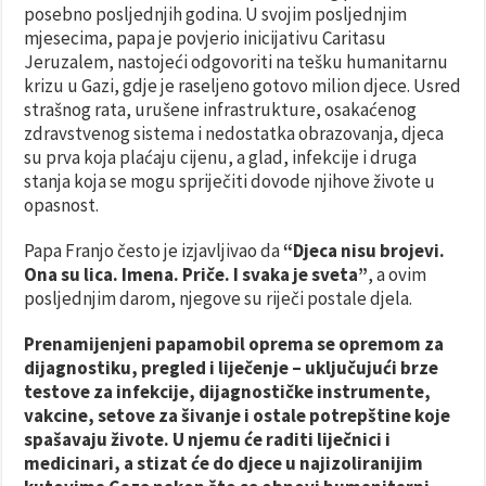
posebno posljednjih godina. U svojim posljednjim
mjesecima, papa je povjerio inicijativu Caritasu
Jeruzalem, nastojeći odgovoriti na tešku humanitarnu
krizu u Gazi, gdje je raseljeno gotovo milion djece. Usred
strašnog rata, urušene infrastrukture, osakaćenog
zdravstvenog sistema i nedostatka obrazovanja, djeca
su prva koja plaćaju cijenu, a glad, infekcije i druga
stanja koja se mogu spriječiti dovode njihove živote u
opasnost.
Papa Franjo često je izjavljivao da
“Djeca nisu brojevi.
Ona su lica. Imena. Priče. I svaka je sveta”
, a ovim
posljednjim darom, njegove su riječi postale djela.
Prenamijenjeni papamobil oprema se opremom za
dijagnostiku, pregled i liječenje – uključujući brze
testove za infekcije, dijagnostičke instrumente,
vakcine, setove za šivanje i ostale potrepštine koje
spašavaju živote. U njemu će raditi liječnici i
medicinari, a stizat će do djece u najizoliranijim