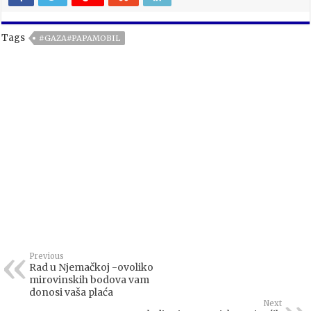
Tags
#GAZA#PAPAMOBIL
Previous
Rad u Njemačkoj -ovoliko
mirovinskih bodova vam
donosi vaša plaća
Next