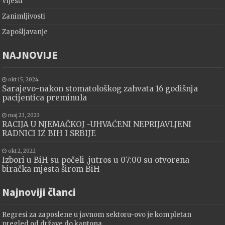
Vijesti
Zanimljivosti
Zapošljavanje
NAJNOVIJE
okt 15, 2024
Sarajevo-nakon stomatološkog zahvata 16 godišnja
pacijentica preminula
maj 23, 2023
RACIJA U NJEMAČKOJ -UHVAĆENI NEPRIJAVLJENI
RADNICI IZ BIH I SRBIJE
okt 2, 2022
Izbori u BiH su počeli ,jutros u 07:00 su otvorena
biračka mjesta širom BiH
Najnoviji članci
Regresi za zaposlene u javnom sektoru-ovo je kompletan
pregled od države do kantona