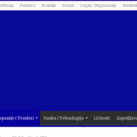
rištenja
Partneri
Kontakt
Forum
Login / Registracija
Market
panije i Tenderi
Nauka i Tehnologija
Ličnosti
Zapošljav