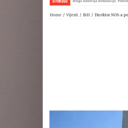
U Fokusu
Bingo nastavlja dominaciju: Prihod
Viktor Orban upravo priznao poraz
Home
/
Vijesti
/
BiH
/
Direktor NOS-a pot