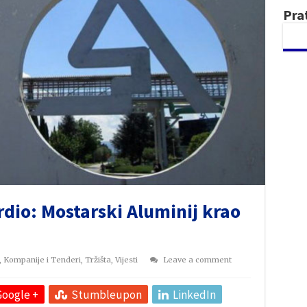
Pra
dio: Mostarski Aluminij krao
,
Kompanije i Tenderi
,
Tržišta
,
Vijesti
Leave a comment
Google +
Stumbleupon
LinkedIn