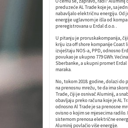
O čemu se, zapravo, radi? Aluminij 
preduzeće AL Trade koje je, sa jed
nabavljalo električnu energiju. Od
energije uglavnom je išla od kompani
preregistrovana u Erdal d.o.o. .
U pitanju je proruskakompanija, čiji 
kriju iza off shore kompanije Coast
izvještaju NOS-a, PPD, odnosno Erda
povukao je ukupno 779 GWh. Većina 
Sberbanke, a ukupni promet Erdal d.o
maraka.
No, tokom 2018. godine, dolazi do p
na prenosnu mrežu, te da ima skoro 
Trade, čiji je osnivač Aluminij, a s
obavljaju preko računa koje je AL T
odnosno Al Trade je sa prenosne mre
ovisno o kojim se mjesecima radilo.
sistemom prenosa električne energi
Aluminij povlačio više energije.