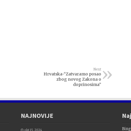
Next
Hrvatska-“Zatvaramo posao
zbog novog Zakona o
doprinosima”
NAJNOVIJE
Naj
Bing
okt 15, 2024