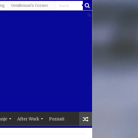
ing
Gentleman's Corner
anje
After Work
Poznati