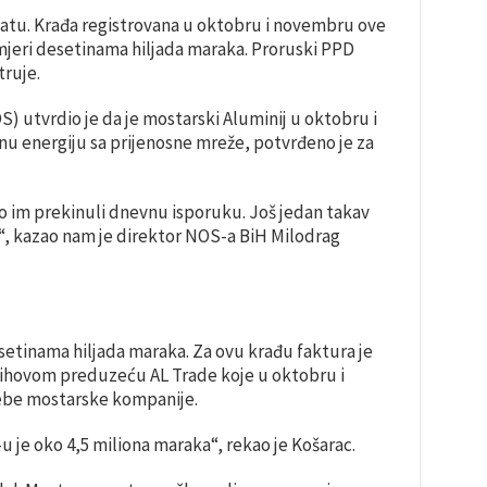
satu. Krađa registrovana u oktobru i novembru ove
mjeri desetinama hiljada maraka. Proruski PPD
truje.
) utvrdio je da je mostarski Aluminij u oktobru i
u energiju sa prijenosne mreže, potvrđeno je za
 im prekinuli dnevnu isporuku. Još jedan takav
ru“, kazao nam je direktor NOS-a BiH Milodrag
esetinama hiljada maraka. Za ovu krađu faktura je
jihovom preduzeću AL Trade koje u oktobru i
rebe mostarske kompanije.
je oko 4,5 miliona maraka“, rekao je Košarac.