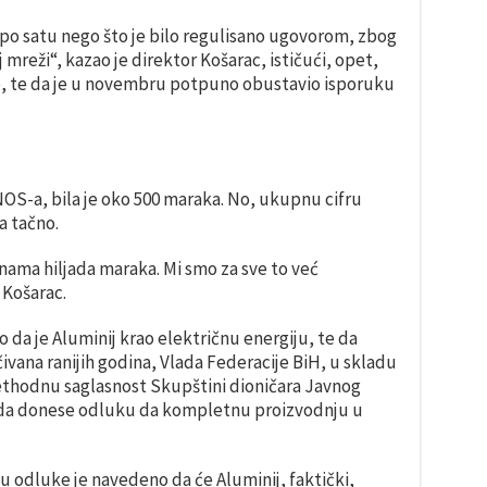
 po satu nego što je bilo regulisano ugovorom, zbog
mreži“, kazao je direktor Košarac, ističući, opet,
e, te da je u novembru potpuno obustavio isporuku
NOS-a, bila je oko 500 maraka. No, ukupnu cifru
a tačno.
nama hiljada maraka. Mi smo za sve to već
 Košarac.
 da je Aluminij krao električnu energiju, te da
čivana ranijih godina, Vlada Federacije BiH, u skladu
thodnu saglasnost Skupštini dioničara Javnog
da donese odluku da kompletnu proizvodnju u
gu odluke je navedeno da će Aluminij, faktički,