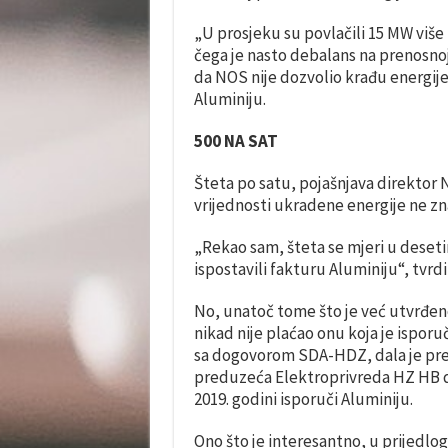
„U prosjeku su povlačili 15 MW više
čega je nasto debalans na prenosnoj 
da NOS nije dozvolio krađu energij
Aluminiju.
500 NA SAT
Šteta po satu, pojašnjava direktor 
vrijednosti ukradene energije ne zn
„Rekao sam, šteta se mjeri u deseti
ispostavili fakturu Aluminiju“, tvrdi
No, unatoč tome što je već utvrđeno
nikad nije plaćao onu koja je isporu
sa dogovorom SDA-HDZ, dala je pre
preduzeća Elektroprivreda HZ HB 
2019. godini isporuči Aluminiju.
Ono što je interesantno, u prijedlo