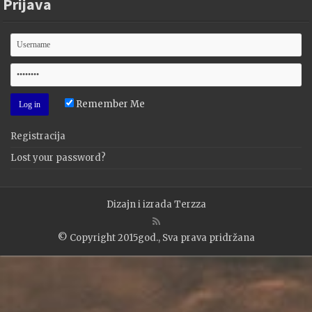
Prijava
Remember Me
Registracija
Lost your password?
Dizajn i izrada
Terzza
© Copyright 2015god., Sva prava pridržana
WP2Social Auto Publish
Powered By :
XYZScripts.com