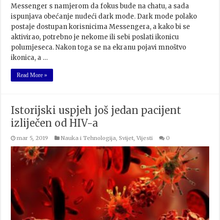
Messenger s namjerom da fokus bude na chatu, a sada
ispunjava obećanje nudeći dark mode. Dark mode polako
postaje dostupan korisnicima Messengera, a kako bi se
aktivirao, potrebno je nekome ili sebi poslati ikonicu
polumjeseca. Nakon toga se na ekranu pojavi mnoštvo
ikonica, a …
Read More »
Istorijski uspjeh još jedan pacijent
izliječen od HIV-a
mar 5, 2019
Nauka i Tehnologija
,
Svijet
,
Vijesti
0