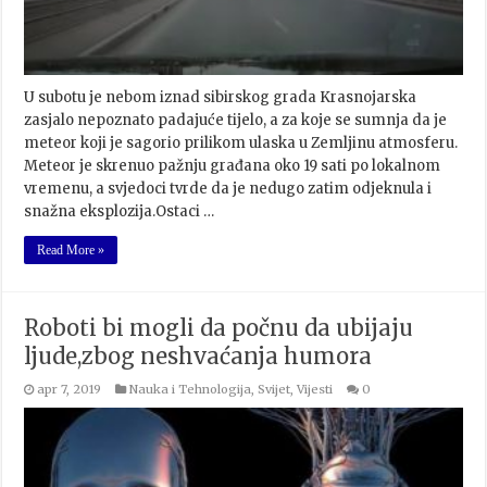
U subotu je nebom iznad sibirskog grada Krasnojarska
zasjalo nepoznato padajuće tijelo, a za koje se sumnja da je
meteor koji je sagorio prilikom ulaska u Zemljinu atmosferu.
Meteor je skrenuo pažnju građana oko 19 sati po lokalnom
vremenu, a svjedoci tvrde da je nedugo zatim odjeknula i
snažna eksplozija.Ostaci …
Read More »
Roboti bi mogli da počnu da ubijaju
ljude,zbog neshvaćanja humora
apr 7, 2019
Nauka i Tehnologija
,
Svijet
,
Vijesti
0