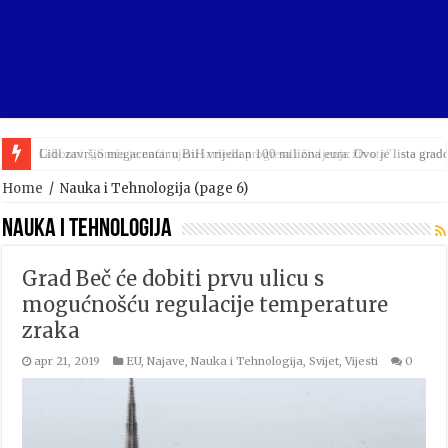
Lidl završio megacentar u BiH vrijedan 100 miliona eura: Ovo je lista grad
Home
/
Nauka i Tehnologija
(page 6)
Nauka i Tehnologija
Grad Beč će dobiti prvu ulicu s
mogućnošću regulacije temperature
zraka
apr 21, 2019
EU
,
Najave
,
Nauka i Tehnologija
,
Svijet
,
Vijesti
0