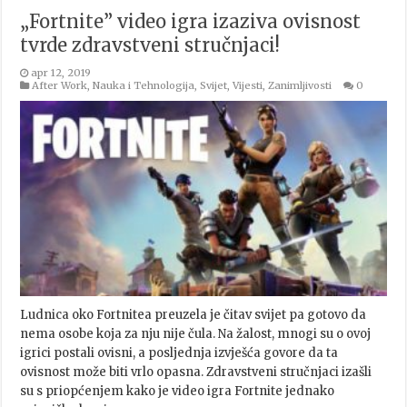
„Fortnite” video igra izaziva ovisnost
tvrde zdravstveni stručnjaci!
apr 12, 2019
After Work
,
Nauka i Tehnologija
,
Svijet
,
Vijesti
,
Zanimljivosti
0
Ludnica oko Fortnitea preuzela je čitav svijet pa gotovo da
nema osobe koja za nju nije čula. Na žalost, mnogi su o ovoj
igrici postali ovisni, a posljednja izvješća govore da ta
ovisnost može biti vrlo opasna. Zdravstveni stručnjaci izašli
su s priopćenjem kako je video igra Fortnite jednako