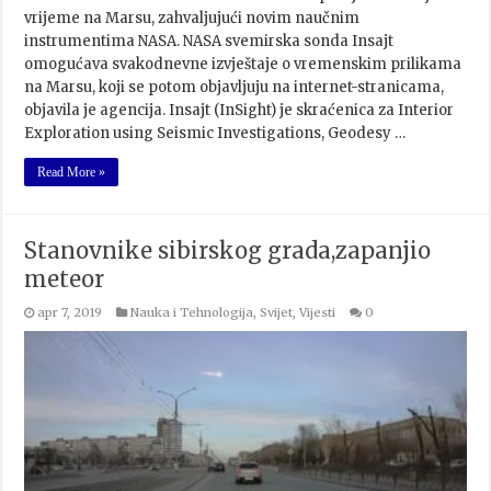
vrijeme na Marsu, zahvaljujući novim naučnim
instrumentima NASA. NASA svemirska sonda Insajt
omogućava svakodnevne izvještaje o vremenskim prilikama
na Marsu, koji se potom objavljuju na internet-stranicama,
objavila je agencija. Insajt (InSight) je skraćenica za Interior
Exploration using Seismic Investigations, Geodesy …
Read More »
Stanovnike sibirskog grada,zapanjio
meteor
apr 7, 2019
Nauka i Tehnologija
,
Svijet
,
Vijesti
0