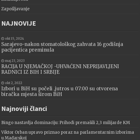
Zapošljavanje
NAJNOVIJE
okt 15, 2024
Sarajevo-nakon stomatološkog zahvata 16 godišnja
pacijentica preminula
maj 23, 2023
RACIJA U NJEMAČKOJ -UHVAĆENI NEPRIJAVLJENI
RADNICI IZ BIH I SRBIJE
okt 2, 2022
Izbori u BiH su počeli ,jutros u 07:00 su otvorena
biračka mjesta širom BiH
Najnoviji članci
Bingo nastavlja dominaciju: Prihodi premašili 2,3 milijarde KM
Viktor Orban upravo priznao poraz na parlamentarnim izborima
u Mađarskoj