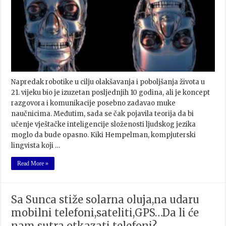
Napredak robotike u cilju olakšavanja i poboljšanja života u
21. vijeku bio je izuzetan posljednjih 10 godina, ali je koncept
razgovora i komunikacije posebno zadavao muke
naučnicima. Međutim, sada se čak pojavila teorija da bi
učenje vještačke inteligencije složenosti ljudskog jezika
moglo da bude opasno. Kiki Hempelman, kompjuterski
lingvista koji …
Read More »
Sa Sunca stiže solarna oluja,na udaru
mobilni telefoni,sateliti,GPS…Da li će
nam sutra otkazati telefoni?