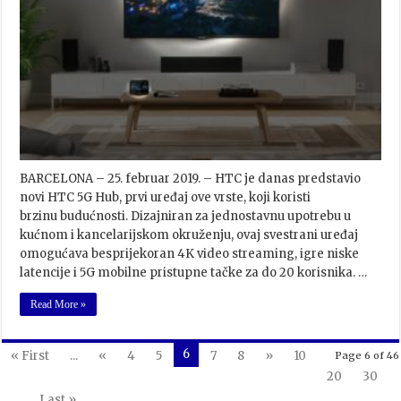
BARCELONA – 25. februar 2019. – HTC je danas predstavio
novi HTC 5G Hub, prvi uređaj ove vrste, koji koristi
brzinu budućnosti. Dizajniran za jednostavnu upotrebu u
kućnom i kancelarijskom okruženju, ovaj svestrani uređaj
omogućava besprijekoran 4K video streaming, igre niske
latencije i 5G mobilne pristupne tačke za do 20 korisnika. …
Read More »
6
« First
...
«
4
5
7
8
»
10
Page 6 of 46
20
30
...
Last »