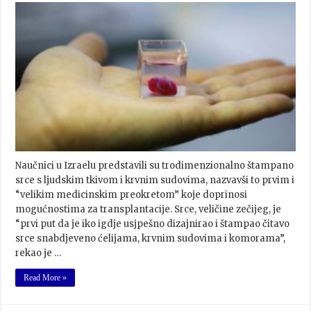
Naučnici u Izraelu predstavili su trodimenzionalno štampano
srce s ljudskim tkivom i krvnim sudovima, nazvavši to prvim i
“velikim medicinskim preokretom” koje doprinosi
mogućnostima za transplantacije. Srce, veličine zečijeg, je
“prvi put da je iko igdje usjpešno dizajnirao i štampao čitavo
srce snabdjeveno ćelijama, krvnim sudovima i komorama”,
rekao je …
Read More »