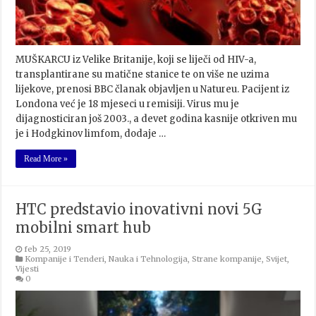
MUŠKARCU iz Velike Britanije, koji se liječi od HIV-a,
transplantirane su matične stanice te on više ne uzima
lijekove, prenosi BBC članak objavljen u Natureu. Pacijent iz
Londona već je 18 mjeseci u remisiji. Virus mu je
dijagnosticiran još 2003., a devet godina kasnije otkriven mu
je i Hodgkinov limfom, dodaje …
Read More »
HTC predstavio inovativni novi 5G
mobilni smart hub
feb 25, 2019
Kompanije i Tenderi
,
Nauka i Tehnologija
,
Strane kompanije
,
Svijet
,
Vijesti
0