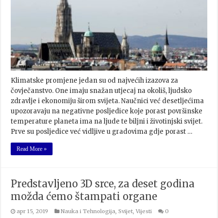
Klimatske promjene jedan su od najvećih izazova za
čovječanstvo. One imaju snažan utjecaj na okoliš, ljudsko
zdravlje i ekonomiju širom svijeta. Naučnici već desetljećima
upozoravaju na negativne posljedice koje porast površinske
temperature planeta ima na ljude te biljni i životinjski svijet.
Prve su posljedice već vidljive u gradovima gdje porast …
Read More »
Predstavljeno 3D srce, za deset godina
možda ćemo štampati organe
apr 15, 2019
Nauka i Tehnologija
,
Svijet
,
Vijesti
0