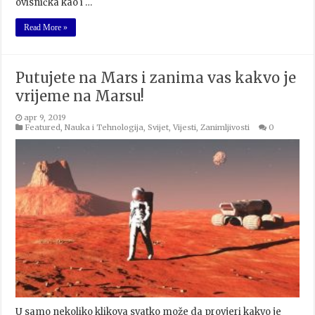
ovisnička kao i …
Read More »
Putujete na Mars i zanima vas kakvo je
vrijeme na Marsu!
apr 9, 2019
Featured
,
Nauka i Tehnologija
,
Svijet
,
Vijesti
,
Zanimljivosti
0
U samo nekoliko klikova svatko može da provjeri kakvo je