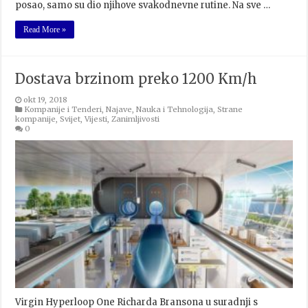
posao, samo su dio njihove svakodnevne rutine. Na sve …
Read More »
Dostava brzinom preko 1200 Km/h
okt 19, 2018
Kompanije i Tenderi
,
Najave
,
Nauka i Tehnologija
,
Strane
kompanije
,
Svijet
,
Vijesti
,
Zanimljivosti
0
Virgin Hyperloop One Richarda Bransona u suradnji s