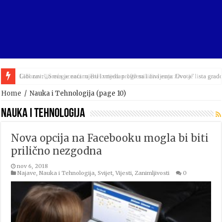
Lidl završio megacentar u BiH vrijedan 100 miliona eura: Ovo je lista grad
Home
/
Nauka i Tehnologija
(page 10)
Nauka i Tehnologija
Nova opcija na Facebooku mogla bi biti
prilično nezgodna
nov 6, 2018
Najave
,
Nauka i Tehnologija
,
Svijet
,
Vijesti
,
Zanimljivosti
0