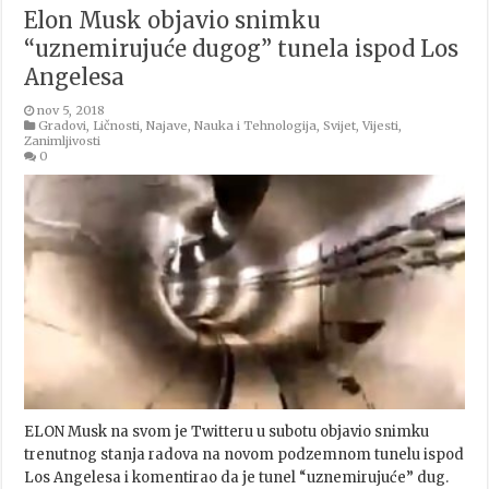
Elon Musk objavio snimku
“uznemirujuće dugog” tunela ispod Los
Angelesa
nov 5, 2018
Gradovi
,
Ličnosti
,
Najave
,
Nauka i Tehnologija
,
Svijet
,
Vijesti
,
Zanimljivosti
0
ELON Musk na svom je Twitteru u subotu objavio snimku
trenutnog stanja radova na novom podzemnom tunelu ispod
Los Angelesa i komentirao da je tunel “uznemirujuće” dug.