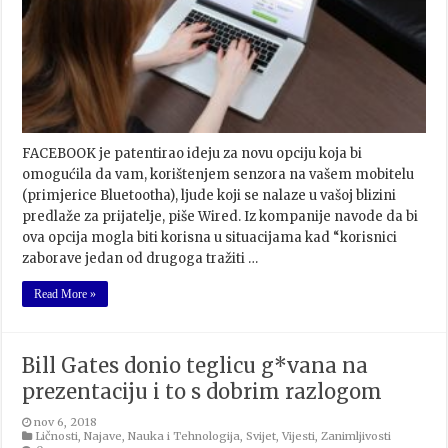
FACEBOOK je patentirao ideju za novu opciju koja bi
omogućila da vam, korištenjem senzora na vašem mobitelu
(primjerice Bluetootha), ljude koji se nalaze u vašoj blizini
predlaže za prijatelje, piše Wired. Iz kompanije navode da bi
ova opcija mogla biti korisna u situacijama kad “korisnici
zaborave jedan od drugoga tražiti …
Read More »
Bill Gates donio teglicu g*vana na
prezentaciju i to s dobrim razlogom
nov 6, 2018
Ličnosti
,
Najave
,
Nauka i Tehnologija
,
Svijet
,
Vijesti
,
Zanimljivosti