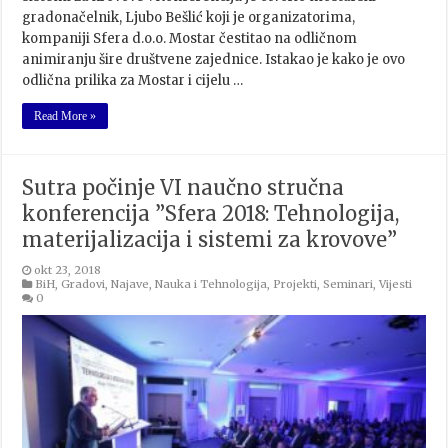
gradonačelnik, Ljubo Bešlić koji je organizatorima,
kompaniji Sfera d.o.o. Mostar čestitao na odličnom
animiranju šire društvene zajednice. Istakao je kako je ovo
odlična prilika za Mostar i cijelu …
Read More »
Sutra počinje VI naučno stručna
konferencija ”Sfera 2018: Tehnologija,
materijalizacija i sistemi za krovove”
okt 23, 2018
BiH
,
Gradovi
,
Najave
,
Nauka i Tehnologija
,
Projekti
,
Seminari
,
Vijesti
0