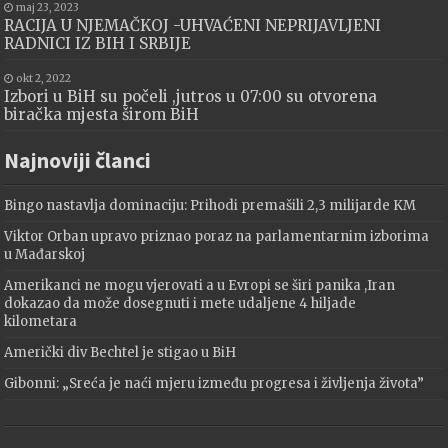
maj 23, 2023
RACIJA U NJEMAČKOJ -UHVAĆENI NEPRIJAVLJENI
RADNICI IZ BIH I SRBIJE
okt 2, 2022
Izbori u BiH su počeli ,jutros u 07:00 su otvorena
biračka mjesta širom BiH
Najnoviji članci
Bingo nastavlja dominaciju: Prihodi premašili 2,3 milijarde KM
Viktor Orban upravo priznao poraz na parlamentarnim izborima
u Mađarskoj
Amerikanci ne mogu vjerovati a u Evropi se širi panika ,Iran
dokazao da može dosegnuti i mete udaljene 4 hiljade
kilometara
Američki div Bechtel je stigao u BiH
Gibonni: „Sreća je naći mjeru između progresa i življenja života”