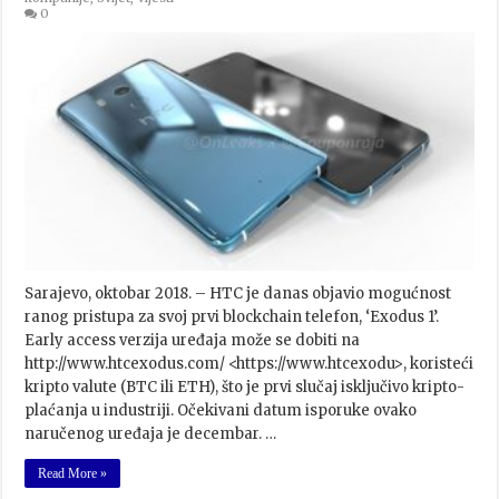
0
Sarajevo, oktobar 2018. – HTC je danas objavio mogućnost
ranog pristupa za svoj prvi blockchain telefon, ‘Exodus 1’.
Early access verzija uređaja može se dobiti na
http://www.htcexodus.com/ <https://www.htcexodu>, koristeći
kripto valute (BTC ili ETH), što je prvi slučaj isključivo kripto-
plaćanja u industriji. Očekivani datum isporuke ovako
naručenog uređaja je decembar. …
Read More »