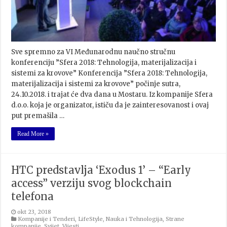
Sve spremno za VI Međunarodnu naučno stručnu
konferenciju ”Sfera 2018: Tehnologija, materijalizacija i
sistemi za krovove” Konferencija ”Sfera 2018: Tehnologija,
materijalizacija i sistemi za krovove” počinje sutra,
24.10.2018. i trajat će dva dana u Mostaru. Iz kompanije Sfera
d.o.o. koja je organizator, ističu da je zainteresovanost i ovaj
put premašila …
Read More »
HTC predstavlja ‘Exodus 1’ – “Early
access” verziju svog blockchain
telefona
okt 23, 2018
Kompanije i Tenderi
,
LifeStyle
,
Nauka i Tehnologija
,
Strane
kompanije
,
Svijet
,
Vijesti