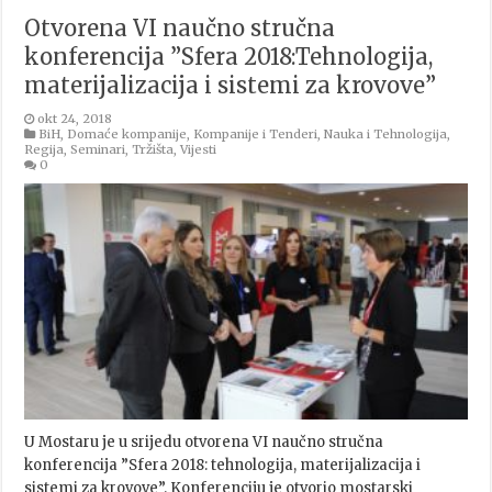
Otvorena VI naučno stručna
konferencija ”Sfera 2018:Tehnologija,
materijalizacija i sistemi za krovove”
okt 24, 2018
BiH
,
Domaće kompanije
,
Kompanije i Tenderi
,
Nauka i Tehnologija
,
Regija
,
Seminari
,
Tržišta
,
Vijesti
0
U Mostaru je u srijedu otvorena VI naučno stručna
konferencija ”Sfera 2018: tehnologija, materijalizacija i
sistemi za krovove”. Konferenciju je otvorio mostarski