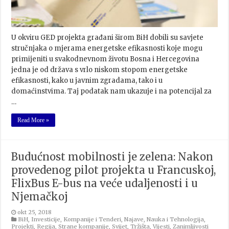
U okviru GED projekta građani širom BiH dobili su savjete
stručnjaka o mjerama energetske efikasnosti koje mogu
primijeniti u svakodnevnom životu Bosna i Hercegovina
jedna je od država s vrlo niskom stopom energetske
efikasnosti, kako u javnim zgradama, tako i u
domaćinstvima. Taj podatak nam ukazuje i na potencijal za
…
Read More »
Budućnost mobilnosti je zelena: Nakon
provedenog pilot projekta u Francuskoj,
FlixBus E-bus na veće udaljenosti i u
Njemačkoj
okt 25, 2018
BiH
,
Investicije
,
Kompanije i Tenderi
,
Najave
,
Nauka i Tehnologija
,
Projekti
,
Regija
,
Strane kompanije
,
Svijet
,
Tržišta
,
Vijesti
,
Zanimljivosti