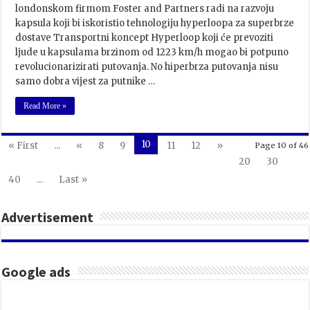
londonskom firmom Foster and Partners radi na razvoju
kapsula koji bi iskoristio tehnologiju hyperloopa za superbrze
dostave Transportni koncept Hyperloop koji će prevoziti
ljude u kapsulama brzinom od 1223 km/h mogao bi potpuno
revolucionarizirati putovanja. No hiperbrza putovanja nisu
samo dobra vijest za putnike …
Read More »
10
« First
...
«
8
9
11
12
»
Page 10 of 46
20
30
40
...
Last »
Advertisement
Google ads