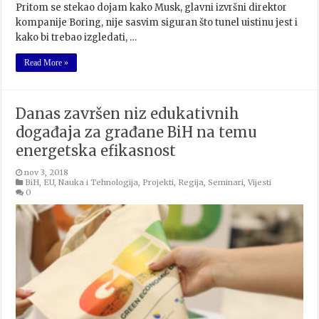
Pritom se stekao dojam kako Musk, glavni izvršni direktor
kompanije Boring, nije sasvim siguran što tunel uistinu jest i
kako bi trebao izgledati, …
Read More »
Danas završen niz edukativnih
događaja za građane BiH na temu
energetska efikasnost
nov 3, 2018
BiH
,
EU
,
Nauka i Tehnologija
,
Projekti
,
Regija
,
Seminari
,
Vijesti
0