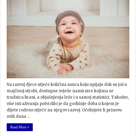
Na razvoj djece utječe količina sunca koju upijaju dok su još u
majčinoj utrobi, dostupne svježe namirnice kojima se
trudnica hrani, a objašnjenja leže i u samoj statistici. Također,
više istraživanja potvrdilo je da godišnje doba u kojem je
dijete rođeno utječe na njegov razvoj. Očekujete li prinovu
ovih dana …
Read More »