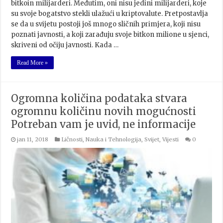
bitkoin milijarderi. Međutim, oni nisu jedini milijarderi, koje
su svoje bogatstvo stekli ulažući u kriptovalute. Pretpostavlja
se da u svijetu postoji još mnogo sličnih primjera, koji nisu
poznati javnosti, a koji zarađuju svoje bitkon milione u sjenci,
skriveni od očiju javnosti. Kada …
Read More »
Ogromna količina podataka stvara
ogromnu količinu novih mogućnosti
Potreban vam je uvid, ne informacije
jan 11, 2018
Ličnosti
,
Nauka i Tehnologija
,
Svijet
,
Vijesti
0