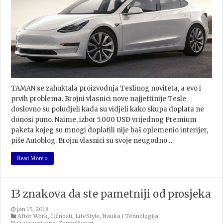
TAMAN se zahuktala proizvodnja Teslinog noviteta, a evo i
prvih problema. Brojni vlasnici nove najjeftinije Tesle
doslovno su poludjeli kada su vidjeli kako skupa doplata ne
donosi puno. Naime, izbor 5.000 USD vrijednog Premium
paketa kojeg su mnogi doplatili nije baš oplemenio interijer,
piše Autoblog. Brojni vlasnici su svoje neugodno …
Read More »
13 znakova da ste pametniji od prosjeka
jan 15, 2018
After Work
,
Ličnosti
,
LifeStyle
,
Nauka i Tehnologija
,