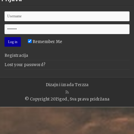
Remember Me
Registracija
Lost your password?
Dizajn i izrada
Terzza
© Copyright 2015god., Sva prava pridržana
WP2Social Auto Publish
Powered By :
XYZScripts.com