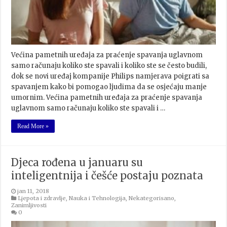
Većina pametnih uređaja za praćenje spavanja uglavnom
samo računaju koliko ste spavali i koliko ste se često budili,
dok se novi uređaj kompanije Philips namjerava poigrati sa
spavanjem kako bi pomogao ljudima da se osjećaju manje
umornim. Većina pametnih uređaja za praćenje spavanja
uglavnom samo računaju koliko ste spavali i …
Read More »
Djeca rođena u januaru su
inteligentnija i češće postaju poznata
jan 11, 2018
Ljepota i zdravlje
,
Nauka i Tehnologija
,
Nekategorisano
,
Zanimljivosti
0