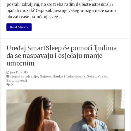
postali izdržljiviji, no što treba raditi da biste istrenirali i
ojačali mozak? Osposobljavanje vašeg mozga neće samo
ubrzati vaše pamćenje, već …
Read More »
Uređaj SmartSleep će pomoći ljudima
da se naspavaju i osjećaju manje
umornim
jan 11, 2018
Ljepota i zdravlje
,
Najave
,
Nauka i Tehnologija
,
Svijet
,
Vijesti
,
Zanimljivosti
0