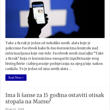
Take a Break je jedan od nekoliko novih alata koje je
pokrenuo Facebook kako bi dao korisnicima kontrolu nad
informacijama koje oni vide. Facebook uvodi značajku “Take
a Break” koja će korisnicima omogućiti (npr)brisanje svog
bivšeg/bivše i izbjegavanje podsjećanja na njega/nju nakon
raskida. To je jedan od niza novih alata …
Read More »
Ima li šanse za 15 godina ostaviti otisak
stopala na Marsu?
jan 13, 2018