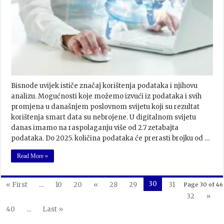
Bisnode uvijek ističe značaj korištenja podataka i njihovu
analizu. Mogućnosti koje možemo izvući iz podataka i svih
promjena u današnjem poslovnom svijetu koji su rezultat
korištenja smart data su nebrojene. U digitalnom svijetu
danas imamo na raspolaganju više od 2.7 zetabajta
podataka. Do 2025. količina podataka će prerasti brojku od …
Read More »
30
« First
...
10
20
«
28
29
31
Page 30 of 46
32
»
40
...
Last »