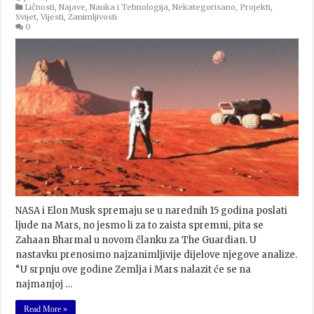
Ličnosti
,
Najave
,
Nauka i Tehnologija
,
Nekategorisano
,
Projekti
,
Svijet
,
Vijesti
,
Zanimljivosti
0
NASA i Elon Musk spremaju se u narednih 15 godina poslati
ljude na Mars, no jesmo li za to zaista spremni, pita se
Zahaan Bharmal u novom članku za The Guardian. U
nastavku prenosimo najzanimljivije dijelove njegove analize.
“U srpnju ove godine Zemlja i Mars nalazit će se na
najmanjoj …
Read More »