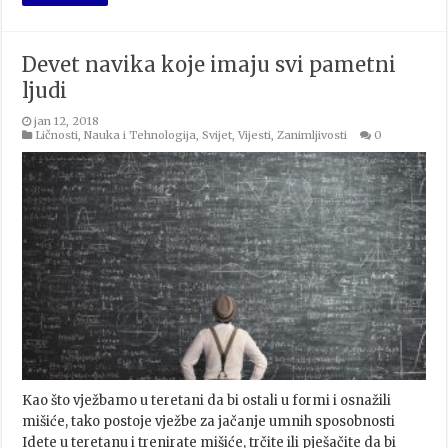
Devet navika koje imaju svi pametni
ljudi
jan 12, 2018
Ličnosti
,
Nauka i Tehnologija
,
Svijet
,
Vijesti
,
Zanimljivosti
0
Kao što vježbamo u teretani da bi ostali u formi i osnažili
mišiće, tako postoje vježbe za jačanje umnih sposobnosti
Idete u teretanu i trenirate mišiće, trčite ili pješačite da bi