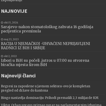
Zapošljavanje
NAJNOVIJE
okt 15, 2024
Sarajevo-nakon stomatološkog zahvata 16 godišnja
pacijentica preminula
maj 23, 2023
RACIJA U NJEMAČKOJ -UHVAĆENI NEPRIJAVLJENI
RADNICI IZ BIH I SRBIJE
okt 2, 2022
Izbori u BiH su počeli ,jutros u 07:00 su otvorena
biračka mjesta širom BiH
Najnoviji članci
Regresi za zaposlene u javnom sektoru-ovo je kompletan
pregled od države do kantona
Bingo nastavlja dominaciju: Prihodi premašili 2,3 milijarde KM
Viktor Orban upravo priznao poraz na parlamentarnim izborima