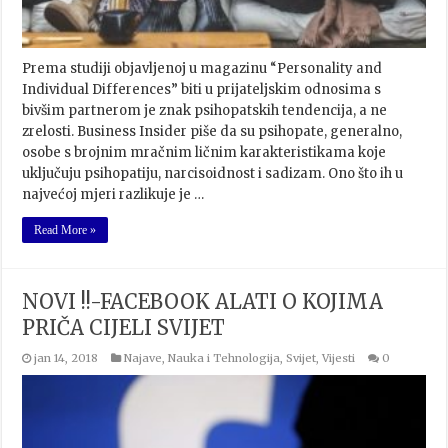
Prema studiji objavljenoj u magazinu “Personality and
Individual Differences” biti u prijateljskim odnosima s
bivšim partnerom je znak psihopatskih tendencija, a ne
zrelosti. Business Insider piše da su psihopate, generalno,
osobe s brojnim mračnim ličnim karakteristikama koje
uključuju psihopatiju, narcisoidnost i sadizam. Ono što ih u
najvećoj mjeri razlikuje je …
Read More »
NOVI !!-FACEBOOK ALATI O KOJIMA
PRIČA CIJELI SVIJET
jan 14, 2018
Najave
,
Nauka i Tehnologija
,
Svijet
,
Vijesti
0