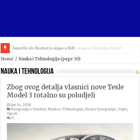
Gibonni: „Sreća je naći mjeru između progresa i življenja života”
Home
/
Nauka i Tehnologija
(page 30)
Nauka i Tehnologija
Zbog ovog detalja vlasnici nove Tesle
Model 3 totalno su poludjeli
jan 16, 2018
Kompanije i Tenderi
,
Nauka i Tehnologija
,
Strane kompanije
,
Svijet
,
Vijesti
0