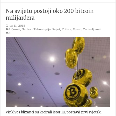
Na svijetu postoji oko 200 bitcoin
milijardera
jan 11, 2018
Ličnosti
,
Nauka i Tehnologija
,
Svijet
,
Tržišta
,
Vijesti
,
Zanimljivosti
0
Vinklvos blizanci su kreirali istoriju, postavši prvi svjetski