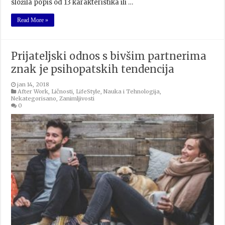
složila popis od 13 karakteristika ili …
Read More »
Prijateljski odnos s bivšim partnerima
znak je psihopatskih tendencija
jan 14, 2018
After Work
,
Ličnosti
,
LifeStyle
,
Nauka i Tehnologija
,
Nekategorisano
,
Zanimljivosti
0