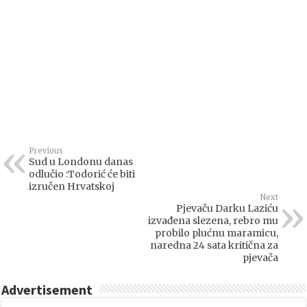
Previous
Sud u Londonu danas
odlučio :Todorić će biti
izručen Hrvatskoj
Next
Pjevaču Darku Laziću
izvađena slezena, rebro mu
probilo plućnu maramicu,
naredna 24 sata kritična za
pjevača
Advertisement