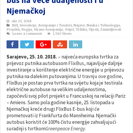
Njemačkoj
okt 25, 2018
BiH
,
Investicije
,
Kompanije i Tenderi
,
Najave
,
Nauka i Tehnologija
,
Projekti
,
Regija
,
Strane kompanije
,
Svijet
,
Tržišta
,
Vijesti
,
Zanimljivosti
Leave a comment
1,545 Views
Sarajevo, 25. 10. 2018.
– najveća europska tvrtka za
prijevoz putnika autobusom
FlixBus,
najavljuje daljnje
investiranje u korištenje električne energije u prijevozu
putnika na dalekim putovanjima. U
travnju ove godine
,
FlixBus je postao prva tvrtka na svijetu koja je testirala
električne autobuse na velikim udaljenostima,
započevši svoj pilot projekt u Francuskoj na relaciji Pariz
– Amiens. Samo pola godine kasnije, 25. listopada u
Njemačkoj kreće drugi FlixBus E-bus koji će
prometovati iz Frankfurta do Mannheima. Njemački
autobus koristit će 100% čistu energije zahvaljujući
suradnji s tvrtkom
Greenpeace Energy
.