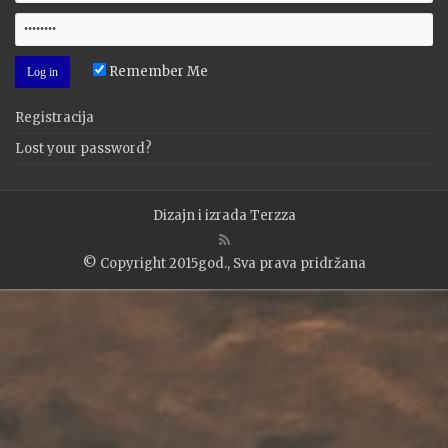
Remember Me
Registracija
Lost your password?
Dizajn i izrada
Terzza
© Copyright 2015god., Sva prava pridržana
WP2Social Auto Publish
Powered By :
XYZScripts.com