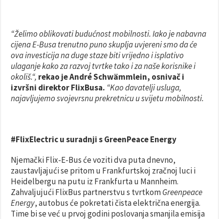
“Želimo oblikovati budućnost mobilnosti. Iako je nabavna
cijena E-Busa trenutno puno skuplja uvjereni smo da će
ova investicija na duge staze biti vrijedno i isplativo
ulaganje kako za razvoj tvrtke tako i za naše korisnike i
okoliš.“,
rekao je André Schwämmlein, osnivač i
izvršni direktor FlixBusa.
“Kao davatelji usluga,
najavljujemo svojevrsnu prekretnicu u svijetu mobilnosti.
#FlixElectric u suradnji s GreenPeace Energy
Njemački Flix-E-Bus će voziti dva puta dnevno,
zaustavljajući se pritom u Frankfurtskoj zračnoj luci i
Heidelbergu na putu iz Frankfurta u Mannheim.
Zahvaljujući FlixBus partnerstvu s tvrtkom
Greenpeace
Energy
, autobus će pokretati čista električna energija.
Time bi se već u prvoj godini poslovanja smanjila emisija