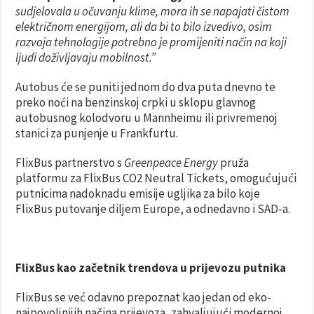
sudjelovala u očuvanju klime, mora ih se napajati čistom
električnom energijom, ali da bi to bilo izvedivo, osim
razvoja tehnologije potrebno je promijeniti način na koji
ljudi doživljavaju mobilnost.”
Autobus će se puniti jednom do dva puta dnevno te
preko noći na benzinskoj crpki u sklopu glavnog
autobusnog kolodvoru u Mannheimu ili privremenoj
stanici za punjenje u Frankfurtu.
FlixBus partnerstvo s
Greenpeace Energy
pruža
platformu za FlixBus CO2 Neutral Tickets, omogućujući
putnicima nadoknadu emisije ugljika za bilo koje
FlixBus putovanje diljem Europe, a odnedavno i SAD-a.
FlixBus kao začetnik trendova u prijevozu putnika
FlixBus se već odavno prepoznat kao jedan od eko-
najpovoljnijih načina prijevoza, zahvaljujući modernoj