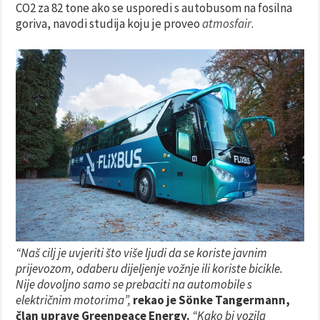
CO2 za 82 tone ako se usporedi s autobusom na fosilna
goriva, navodi studija koju je proveo
atmosfair
.
“Naš cilj je uvjeriti što više ljudi da se koriste javnim
prijevozom, odaberu dijeljenje vožnje ili koriste bicikle.
Nije dovoljno samo se prebaciti na automobile s
električnim motorima”,
rekao je Sönke Tangermann,
član uprave Greenpeace Energy.
“Kako bi vozila