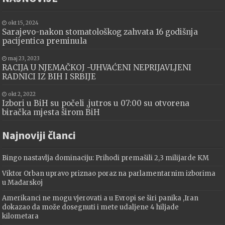
okt 15, 2024
Sarajevo-nakon stomatološkog zahvata 16 godišnja
pacijentica preminula
maj 23, 2023
RACIJA U NJEMAČKOJ -UHVAĆENI NEPRIJAVLJENI
RADNICI IZ BIH I SRBIJE
okt 2, 2022
Izbori u BiH su počeli ,jutros u 07:00 su otvorena
biračka mjesta širom BiH
Najnoviji članci
Bingo nastavlja dominaciju: Prihodi premašili 2,3 milijarde KM
Viktor Orban upravo priznao poraz na parlamentarnim izborima
u Mađarskoj
Amerikanci ne mogu vjerovati a u Evropi se širi panika ,Iran
dokazao da može dosegnuti i mete udaljene 4 hiljade
kilometara