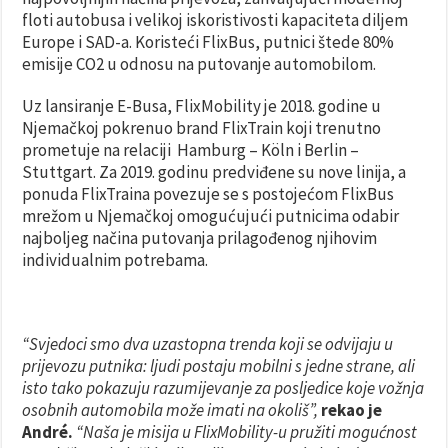
floti autobusa i velikoj iskoristivosti kapaciteta diljem
Europe i SAD-a. Koristeći FlixBus, putnici štede 80%
emisije CO2 u odnosu na putovanje automobilom.
Uz lansiranje E-Busa, FlixMobility je 2018. godine u
Njemačkoj pokrenuo brand FlixTrain koji trenutno
prometuje na relaciji Hamburg – Köln i Berlin –
Stuttgart. Za 2019. godinu predviđene su nove linija, a
ponuda FlixTraina povezuje se s postojećom FlixBus
mrežom u Njemačkoj omogućujući putnicima odabir
najboljeg načina putovanja prilagođenog njihovim
individualnim potrebama.
“Svjedoci smo dva uzastopna trenda koji se odvijaju u
prijevozu putnika: ljudi postaju mobilni s jedne strane, ali
isto tako pokazuju razumijevanje za posljedice koje vožnja
osobnih automobila može imati na okoliš”,
rekao je
André.
“Naša je misija u FlixMobility-u pružiti mogućnost