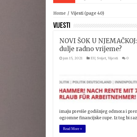
Home
/
Vijesti
(page 40)
Vijesti
NOVI ŠOK U NJEMAČKOJ: R
dulje radno vrijeme?
jun 15, 2021
EU
,
Svijet
,
Vijesti
0
imaju previše godišnjeg odmora i prem
ogromne financijske rupe. Iz tog bi raz
Read More »