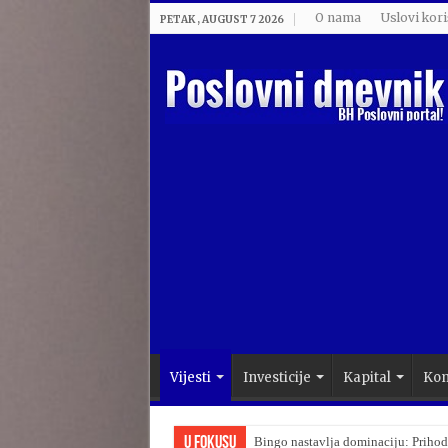
O nama
Uslovi kori
PETAK , AUGUST 7 2026
Vijesti
Investicije
Kapital
Kom
U Fokusu
Bingo nastavlja dominaciju: Prihod