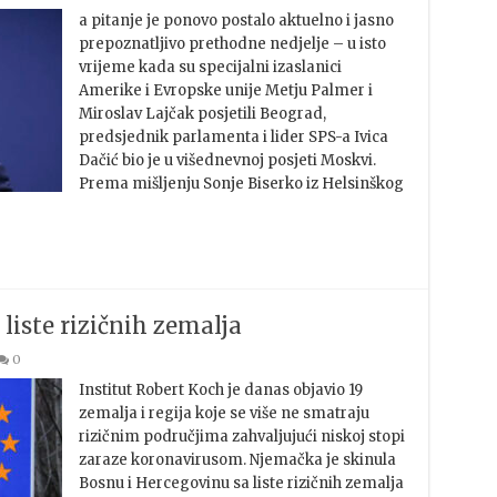
a pitanje je ponovo postalo aktuelno i jasno
prepoznatljivo prethodne nedjelje – u isto
vrijeme kada su specijalni izaslanici
Amerike i Evropske unije Metju Palmer i
Miroslav Lajčak posjetili Beograd,
predsjednik parlamenta i lider SPS-a Ivica
Dačić bio je u višednevnoj posjeti Moskvi.
Prema mišljenju Sonje Biserko iz Helsinškog
liste rizičnih zemalja
0
Institut Robert Koch je danas objavio 19
zemalja i regija koje se više ne smatraju
rizičnim područjima zahvaljujući niskoj stopi
zaraze koronavirusom. Njemačka je skinula
Bosnu i Hercegovinu sa liste rizičnih zemalja