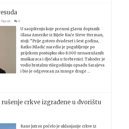
presuda
,
Vijesti
0
U saopštenju koje prenosi glavni dopisnik
Glasa Amerike iz Bijele Kuće Steve Herman,
stoji: “Prije gotovo dvadeset i šest godina,
Ratko Mladić naredio je pogubljenje po
prijekom postupku oko 8.000 nenaoružanih
muškaraca i dječaka u Srebrenici. Također je
vodio brutalnu višegodišnju opsadu Sarajeva
i bio je odgovoran za mnoge druge …
 rušenje crkve izgrađene u dvorištu
Rano jutros počelo je uklanjanje crkve iz