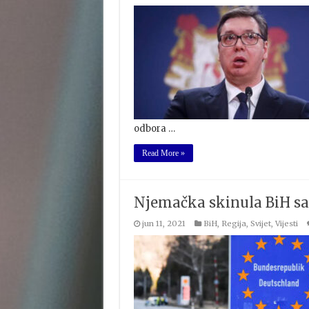
odbora …
Read More »
Njemačka skinula BiH sa 
jun 11, 2021
BiH
,
Regija
,
Svijet
,
Vijesti