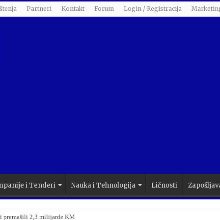
štenja
Partneri
Kontakt
Forum
Login / Registracija
Marketin
panije i Tenderi
Nauka i Tehnologija
Ličnosti
Zapošljav
i premašili 2,3 milijarde KM