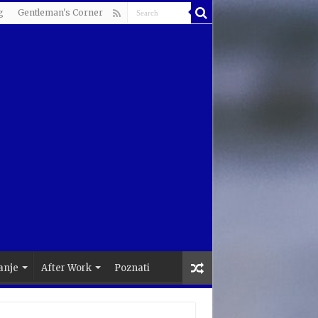
g
Gentleman's Corner
anje
After Work
Poznati