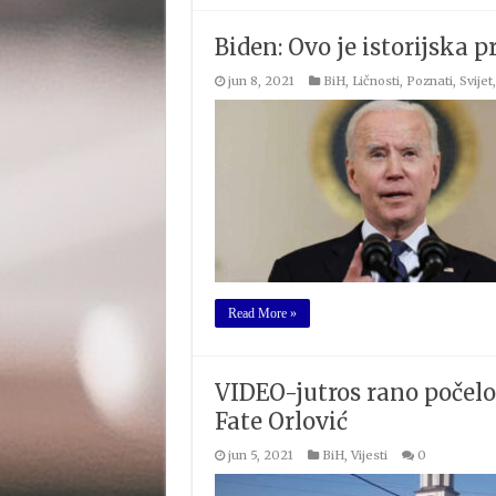
Biden: Ovo je istorijska 
jun 8, 2021
BiH
,
Ličnosti
,
Poznati
,
Svijet
Read More »
VIDEO-jutros rano počelo
Fate Orlović
jun 5, 2021
BiH
,
Vijesti
0