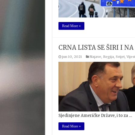
Read More »
CRNA LISTA SE ŠIRI I N
jun 10, 2021
Najave
,
Regija
,
Svijet
,
Vijest
Sjedinjene Američke Države, i to za …
Read More »