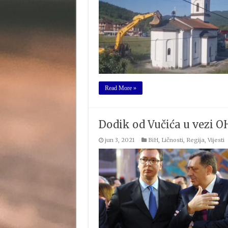
Read More »
Dodik od Vučića u vezi O
jun 3, 2021
BiH
,
Ličnosti
,
Regija
,
Vijesti