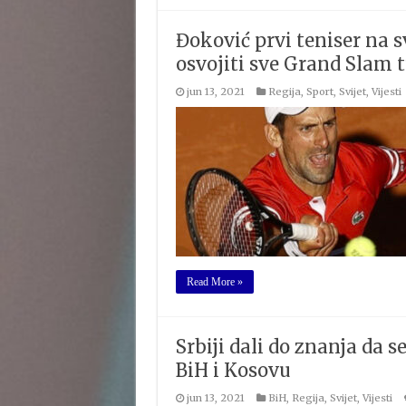
Đoković prvi teniser na s
osvojiti sve Grand Slam 
jun 13, 2021
Regija
,
Sport
,
Svijet
,
Vijesti
Read More »
Srbiji dali do znanja da 
BiH i Kosovu
jun 13, 2021
BiH
,
Regija
,
Svijet
,
Vijesti