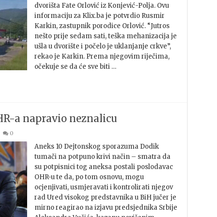
dvorišta Fate Orlović iz Konjević-Polja. Ovu
informaciju za Klix.ba je potvrdio Rusmir
Karkin, zastupnik porodice Orlović. “Jutros
nešto prije sedam sati, teška mehanizacija je
ušla u dvorište i počelo je uklanjanje crkve”,
rekao je Karkin. Prema njegovim riječima,
očekuje se da će sve biti …
HR-a napravio neznalicu
0
Aneks 10 Dejtonskog sporazuma Dodik
tumači na potpuno krivi način – smatra da
su potpisnici tog aneksa postali poslodavac
OHR-u te da, po tom osnovu, mogu
ocjenjivati, usmjeravati i kontrolirati njegov
rad Ured visokog predstavnika u BiH jučer je
mirno reagirao na izjavu predsjednika Srbije