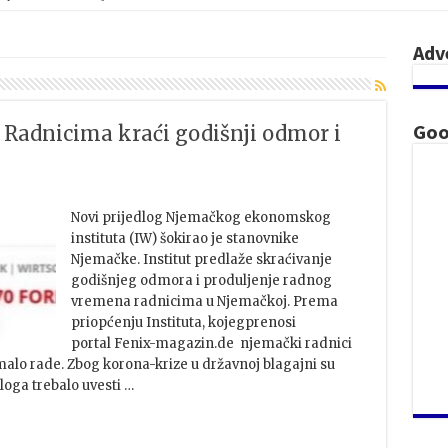
Adv
Goo
adnicima kraći godišnji odmor i
Novi prijedlog Njemačkog ekonomskog
instituta (IW) šokirao je stanovnike
Njemačke. Institut predlaže skraćivanje
godišnjeg odmora i produljenje radnog
vremena radnicima u Njemačkoj. Prema
priopćenju Instituta, kojegprenosi
portal Fenix-magazin.de njemački radnici
alo rade. Zbog korona-krize u državnoj blagajni su
loga trebalo uvesti …