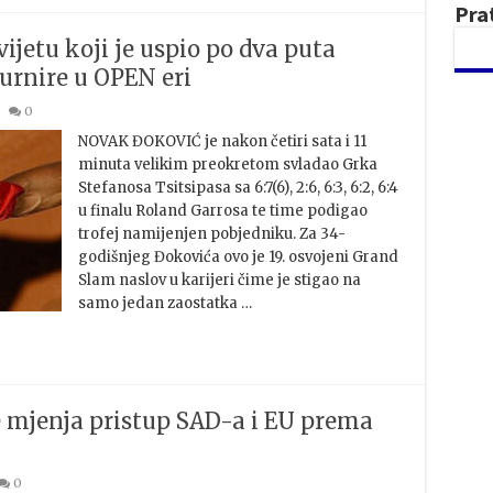
Pra
vijetu koji je uspio po dva puta
turnire u OPEN eri
0
NOVAK ĐOKOVIĆ je nakon četiri sata i 11
minuta velikim preokretom svladao Grka
Stefanosa Tsitsipasa sa 6:7(6), 2:6, 6:3, 6:2, 6:4
u finalu Roland Garrosa te time podigao
trofej namijenjen pobjedniku. Za 34-
godišnjeg Đokovića ovo je 19. osvojeni Grand
Slam naslov u karijeri čime je stigao na
samo jedan zaostatka …
se mjenja pristup SAD-a i EU prema
0