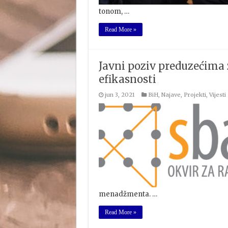
tonom, …
Read More »
Javni poziv preduzećima 
efikasnosti
jun 3, 2021
BiH
,
Najave
,
Projekti
,
Vijesti
menadžmenta. …
Read More »