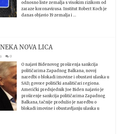
odnosno liste zemalja s visokim rizikom od
zaraze koronavirusa. Institut Robert Koch je
danas objavio 19 zemalja i …
A NEKA NOVA LICA
i
0
O najavi Bidenovog proširenja sankcija
političarima Zapadnog Balkana, novoj
naredbi o blokadi imovine i obustavi ulaska u
SAD, govore politički analitičari regiona.
Američki predsjednik Joe Biden najavio je
proširenje sankcija političarima Zapadnog
Balkana, tačnije produžio je naredbu o
blokadi imovine i obustavljanju ulaska u