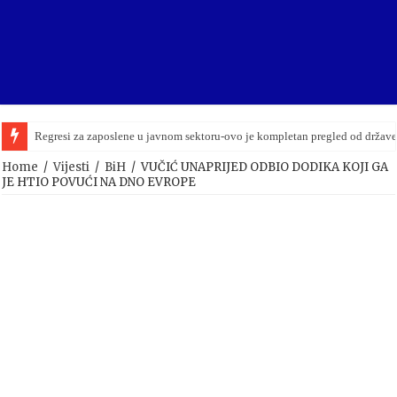
Regresi za zaposlene u javnom sektoru-ovo je kompletan pregled od držav
Home
/
Vijesti
/
BiH
/
VUČIĆ UNAPRIJED ODBIO DODIKA KOJI GA
JE HTIO POVUĆI NA DNO EVROPE