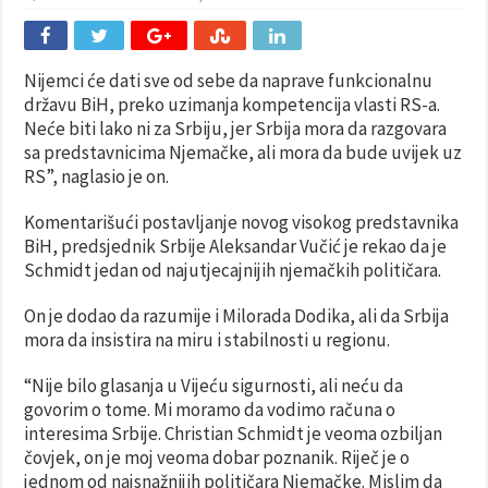
Nijemci će dati sve od sebe da naprave funkcionalnu
državu BiH, preko uzimanja kompetencija vlasti RS-a.
Neće biti lako ni za Srbiju, jer Srbija mora da razgovara
sa predstavnicima Njemačke, ali mora da bude uvijek uz
RS”, naglasio je on.
Komentarišući postavljanje novog visokog predstavnika
BiH, predsjednik Srbije Aleksandar Vučić je rekao da je
Schmidt jedan od najutjecajnijih njemačkih političara.
On je dodao da razumije i Milorada Dodika, ali da Srbija
mora da insistira na miru i stabilnosti u regionu.
“Nije bilo glasanja u Vijeću sigurnosti, ali neću da
govorim o tome. Mi moramo da vodimo računa o
interesima Srbije. Christian Schmidt je veoma ozbiljan
čovjek, on je moj veoma dobar poznanik. Riječ je o
jednom od najsnažnijih političara Njemačke. Mislim da