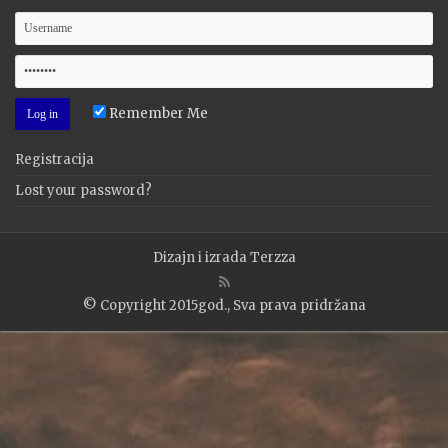
Remember Me
Registracija
Lost your password?
Dizajn i izrada
Terzza
© Copyright 2015god., Sva prava pridržana
WP2Social Auto Publish
Powered By :
XYZScripts.com