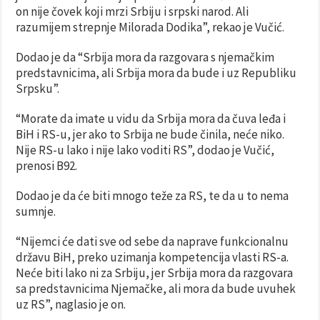
on nije čovek koji mrzi Srbiju i srpski narod. Ali
razumijem strepnje Milorada Dodika”, rekao je Vučić.
Dodao je da “Srbija mora da razgovara s njemačkim
predstavnicima, ali Srbija mora da bude i uz Republiku
Srpsku”.
“Morate da imate u vidu da Srbija mora da čuva leđa i
BiH i RS-u, jer ako to Srbija ne bude činila, neće niko.
Nije RS-u lako i nije lako voditi RS”, dodao je Vučić,
prenosi B92.
Dodao je da će biti mnogo teže za RS, te da u to nema
sumnje.
“Nijemci će dati sve od sebe da naprave funkcionalnu
državu BiH, preko uzimanja kompetencija vlasti RS-a.
Neće biti lako ni za Srbiju, jer Srbija mora da razgovara
sa predstavnicima Njemačke, ali mora da bude uvuhek
uz RS”, naglasio je on.