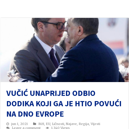
VUČIĆ UNAPRIJED ODBIO
DODIKA KOJI GA JE HTIO POVUĆI
NA DNO EVROPE
jun 1, 2021
BiH
,
EU
,
Ličnosti
,
Najave
,
Regija
,
Vijesti
Leave a comment
1,340 Views