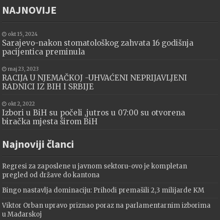
NAJNOVIJE
okt 15, 2024
Sarajevo-nakon stomatološkog zahvata 16 godišnja
pacijentica preminula
maj 23, 2023
RACIJA U NJEMAČKOJ -UHVAĆENI NEPRIJAVLJENI
RADNICI IZ BIH I SRBIJE
okt 2, 2022
Izbori u BiH su počeli ,jutros u 07:00 su otvorena
biračka mjesta širom BiH
Najnoviji članci
Regresi za zaposlene u javnom sektoru-ovo je kompletan
pregled od države do kantona
Bingo nastavlja dominaciju: Prihodi premašili 2,3 milijarde KM
Viktor Orban upravo priznao poraz na parlamentarnim izborima
u Mađarskoj