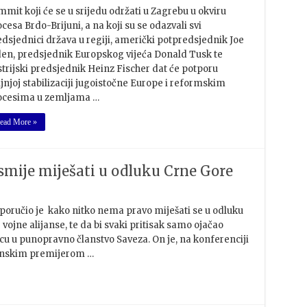
mit koji će se u srijedu održati u Zagrebu u okviru
cesa Brdo-Brijuni, a na koji su se odazvali svi
edsjednici država u regiji, američki potpredsjednik Joe
den, predsjednik Europskog vijeća Donald Tusk te
strijski predsjednik Heinz Fischer dat će potporu
jnjoj stabilizaciji jugoistočne Europe i reformskim
ocesima u zemljama …
ead More »
 smije miješati u odluku Crne Gore
poručio je kako nitko nema pravo miješati se u odluku
ojne alijanse, te da bi svaki pritisak samo ojačao
 u punopravno članstvo Saveza. On je, na konferenciji
janskim premijerom …