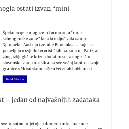
mogla ostati izvan “mini-
Špekulacije o mogućem formiranju “mini
schengenske zone” koja bi uključivala samo
Njemačku, Austriju i zemlje Beneluksa, a koje se
pojavljuju u svjetlu terorističkih napada na Pariz, ali i
zbog izbjegličke krize, dodatan su razlog zašto
slovenska vlada inzistira na sve većoj kontroli svoje
granice s Hrvatskom, piše u četvrtak ljubljanski …
Read More »
t – jedan od najvažnijih zadataka
i sveprisutnu prijetnju u domenu informacione