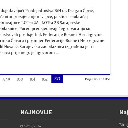
dsjedavajući Predsjedništva BiH dr. Dragan Čović,
čanim presijecanjem vrpce, pustio u saobraćaj
braćajnice LOT-a 2A i LOT-a 2B Sarajevske
bilaznice. Pored predsjedavajućeg, otvaranju su
sustvovali predsjednik Federacije Bosne i Hercegovine
inko Čavara i premijer Federacije Bosne i Hercegovine
il Novalić. Sarajevska zaobilaznica izgrađena je tri
seca prije nego je ugovorom …
853
849
850
851
852
Page 853 of 853
NAJNOVIJE
Naj
Bing
okt 15, 2024