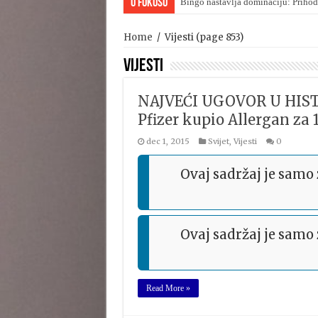
U Fokusu
Bingo nastavlja dominaciju: Prihod
Home
/
Vijesti
(page 853)
Vijesti
NAJVEĆI UGOVOR U HIS
Pfizer kupio Allergan za 
dec 1, 2015
Svijet
,
Vijesti
0
Ovaj sadržaj je samo
Ovaj sadržaj je samo
Read More »