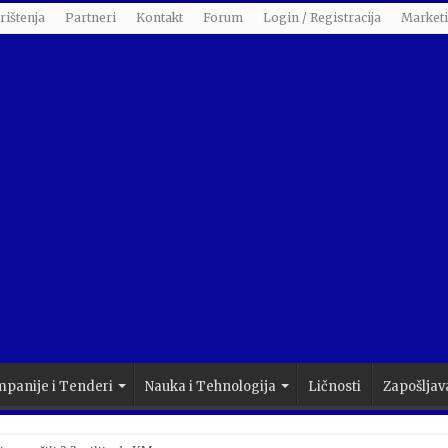
rištenja
Partneri
Kontakt
Forum
Login / Registracija
Market
panije i Tenderi
Nauka i Tehnologija
Ličnosti
Zapošljav