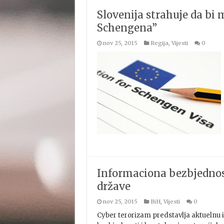
Slovenija strahuje da bi 
Schengena”
nov 25, 2015
Regija
,
Vijesti
0
Informaciona bezbjednos
države
nov 25, 2015
BiH
,
Vijesti
0
Cyber terorizam predstavlja aktuelnu 