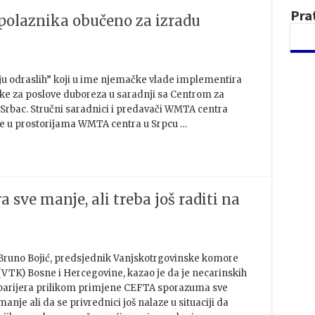
Pra
 polaznika obučeno za izradu
u odraslih” koji u ime njemačke vlade implementira
uke za poslove duboreza u saradnji sa Centrom za
Srbac. Stručni saradnici i predavači WMTA centra
ke u prostorijama WMTA centra u Srpcu …
a sve manje, ali treba još raditi na
Bruno Bojić, predsjednik Vanjskotrgovinske komore
(VTK) Bosne i Hercegovine, kazao je da je necarinskih
barijera prilikom primjene CEFTA sporazuma sve
manje ali da se privrednici još nalaze u situaciji da