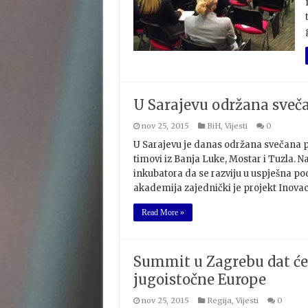
U Sarajevu održana sveč
nov 25, 2015
BiH
,
Vijesti
0
U Sarajevu je danas održana svečana p
timovi iz Banja Luke, Mostar i Tuzla. N
inkubatora da se razviju u uspješna po
akademija zajednički je projekt Inovac
Read More »
Summit u Zagrebu dat će p
jugoistočne Europe
nov 25, 2015
Regija
,
Vijesti
0