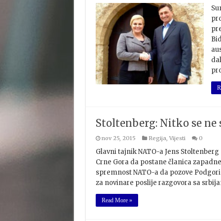
Sum
pro
pr
Bi
au
dal
pr
R
Stoltenberg: Nitko se ne
nov 25, 2015
Regija
,
Vijesti
0
Glavni tajnik NATO-a Jens Stoltenberg 
Crne Gora da postane članica zapadne v
spremnost NATO-a da pozove Podgoricu
za novinare poslije razgovora sa srbi
Read More »