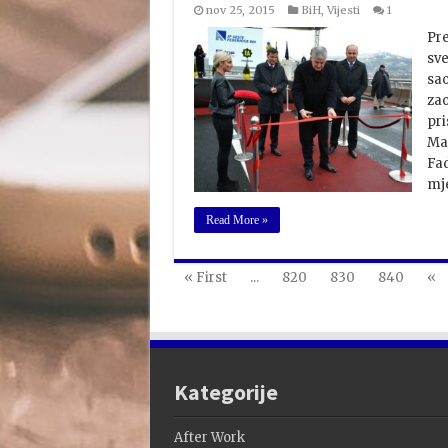
nov 25, 2015
BiH
,
Vijesti
1
Pre
sve
sao
zao
pri
Mar
Fad
mje
Read More »
« First
...
820
830
840
«
Kategorije
After Work