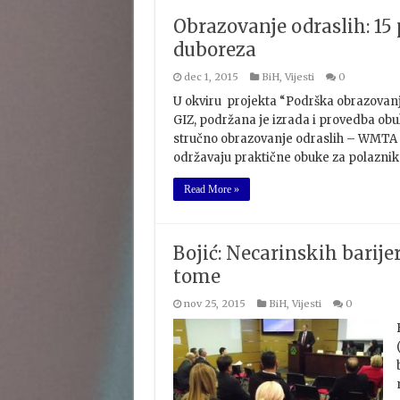
Obrazovanje odraslih: 15
duboreza
dec 1, 2015
BiH
,
Vijesti
0
U okviru projekta “Podrška obrazovanj
GIZ, podržana je izrada i provedba ob
stručno obrazovanje odraslih – WMTA 
održavaju praktične obuke za polazni
Read More »
Bojić: Necarinskih barijer
tome
nov 25, 2015
BiH
,
Vijesti
0