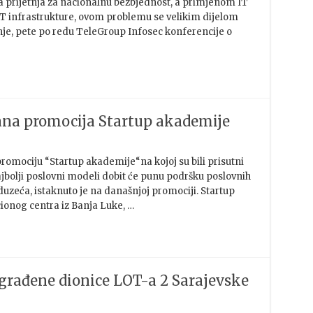
na prijetnja za nacionalnu bezbjednost, a primjenom IT
i IT infrastrukture, ovom problemu se velikim dijelom
nje, pete po redu TeleGroup Infosec konferencije o
ana promocija Startup akademije
romociju “Startup akademije“na kojoj su bili prisutni
ajbolji poslovni modeli dobit će punu podršku poslovnih
duzeća, istaknuto je na današnjoj promociji. Startup
ionog centra iz Banja Luke, …
građene dionice LOT-a 2 Sarajevske