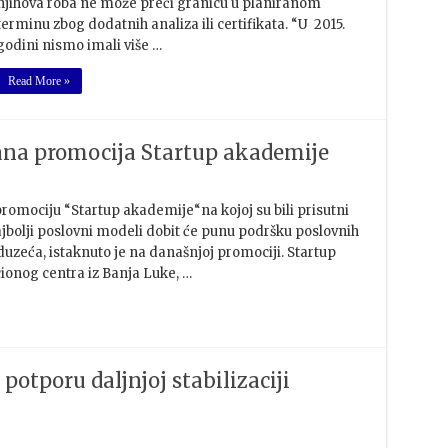
njihova roba ne može preći granicu u planiranom
terminu zbog dodatnih analiza ili certifikata. “U 2015.
godini nismo imali više …
Read More »
ana promocija Startup akademije
romociju “Startup akademije“na kojoj su bili prisutni
ajbolji poslovni modeli dobit će punu podršku poslovnih
duzeća, istaknuto je na današnjoj promociji. Startup
ionog centra iz Banja Luke, …
otporu daljnjoj stabilizaciji