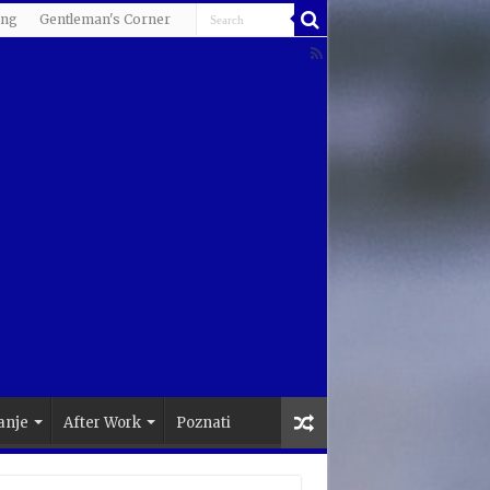
ing
Gentleman's Corner
anje
After Work
Poznati