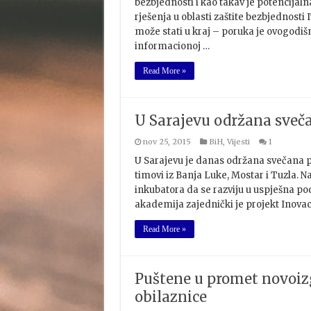
bezbjednosti i kao takav je potencijal
rješenja u oblasti zaštite bezbjednost
može stati u kraj – poruka je ovogodiš
informacionoj …
Read More »
U Sarajevu održana sveč
nov 25, 2015
BiH
,
Vijesti
1
U Sarajevu je danas održana svečana p
timovi iz Banja Luke, Mostar i Tuzla. N
inkubatora da se razviju u uspješna po
akademija zajednički je projekt Inovac
Read More »
Puštene u promet novoiz
obilaznice