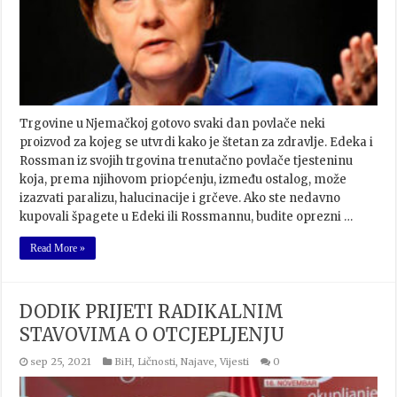
Trgovine u Njemačkoj gotovo svaki dan povlače neki
proizvod za kojeg se utvrdi kako je štetan za zdravlje. Edeka i
Rossman iz svojih trgovina trenutačno povlače tjesteninu
koja, prema njihovom priopćenju, između ostalog, može
izazvati paralizu, halucinacije i grčeve. Ako ste nedavno
kupovali špagete u Edeki ili Rossmannu, budite oprezni …
Read More »
DODIK PRIJETI RADIKALNIM
STAVOVIMA O OTCJEPLJENJU
sep 25, 2021
BiH
,
Ličnosti
,
Najave
,
Vijesti
0