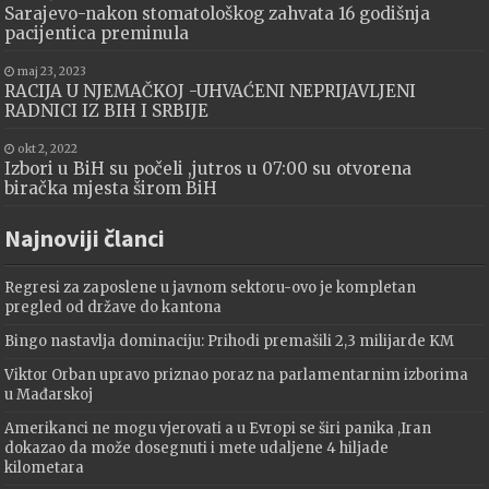
Sarajevo-nakon stomatološkog zahvata 16 godišnja
pacijentica preminula
maj 23, 2023
RACIJA U NJEMAČKOJ -UHVAĆENI NEPRIJAVLJENI
RADNICI IZ BIH I SRBIJE
okt 2, 2022
Izbori u BiH su počeli ,jutros u 07:00 su otvorena
biračka mjesta širom BiH
Najnoviji članci
Regresi za zaposlene u javnom sektoru-ovo je kompletan
pregled od države do kantona
Bingo nastavlja dominaciju: Prihodi premašili 2,3 milijarde KM
Viktor Orban upravo priznao poraz na parlamentarnim izborima
u Mađarskoj
Amerikanci ne mogu vjerovati a u Evropi se širi panika ,Iran
dokazao da može dosegnuti i mete udaljene 4 hiljade
kilometara