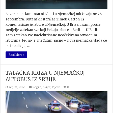
Savezni parlamentarni izbori u Njemačkoj održavaju se 26.
septembra. Britanski istoričar Timoti Garton Eš
komentarisao je izbore u Njemačkoj. U Briselu sam prošle
nedjelje zatekao sve koji čekaju izbore u Berlinu. U Berlinu
sam zatekao sve naelektrisane neočekivano otvorenim
izborima. Jedno je, međutim, jasno – nova njemačka vlada će
biti koalicija, …
Read More »
TALAČKA KRIZA U NJEMAČKOJ
AUTOBUS IZ SRBIJE
sep 21, 2021
Regija
,
Svijet
,
Vijesti
0