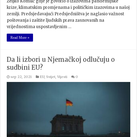
Željko Komšić gdje je govorio o izazovima pandemijske
krize, klimatskim promjenama i političkim izazovima u našoj
zemlji. Predsjedavajući Predsjedništva je naglasio važnost
poštovanja i zaštite ljudskih prava zasnovanih na
vrijednostima uspostavljenim …
Read More »
Da li izbori u Njemačkoj odlučuju o
sudbini EU?
sep 22, 2021
EU
,
Svijet
,
Vijesti
0