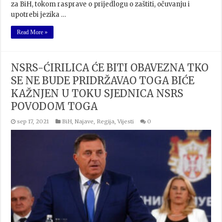
za BiH, tokom rasprave o prijedlogu o zaštiti, očuvanju i
upotrebi jezika …
Read More »
NSRS-ĆIRILICA ĆE BITI OBAVEZNA TKO
SE NE BUDE PRIDRŽAVAO TOGA BIĆE
KAŽNJEN U TOKU SJEDNICA NSRS
POVODOM TOGA
sep 17, 2021
BiH
,
Najave
,
Regija
,
Vijesti
0