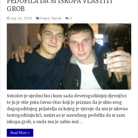
PEDOFILA DA SI ISKOPA VLASTITI
GROB
sep 24, 2021
Svijet
,
Vijesti
0
Sviridov je ujedno bio i kum sada devetogodišnjoj djevojčici
te ju je više puta čuvao Otac koji je priznao da je ubio svog
dugogodišnjeg prijatelja za kojeg je vjeruje da mu je silovao
šestogodišnju kći, natjerao je navodnog pedofila da si sam
iskopa grob, a onda mu je zabio nož …
Read More »