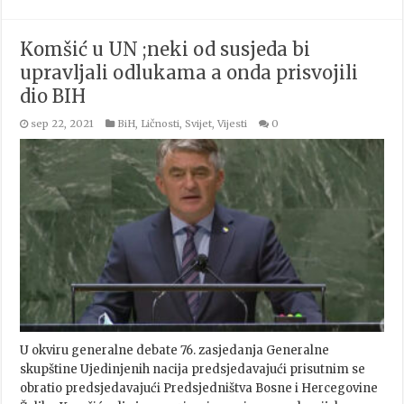
Komšić u UN ;neki od susjeda bi
upravljali odlukama a onda prisvojili
dio BIH
sep 22, 2021
BiH
,
Ličnosti
,
Svijet
,
Vijesti
0
U okviru generalne debate 76. zasjedanja Generalne
skupštine Ujedinjenih nacija predsjedavajući prisutnim se
obratio predsjedavajući Predsjedništva Bosne i Hercegovine