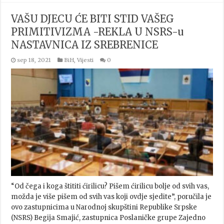
VAŠU DJECU ĆE BITI STID VAŠEG
PRIMITIVIZMA -REKLA U NSRS-u
NASTAVNICA IZ SREBRENICE
sep 18, 2021
BiH
,
Vijesti
0
“Od čega i koga štititi ćirilicu? Pišem ćirilicu bolje od svih vas,
možda je više pišem od svih vas koji ovdje sjedite”, poručila je
ovo zastupnicima u Narodnoj skupštini Republike Srpske
(NSRS) Begija Smajić, zastupnica Poslaničke grupe Zajedno