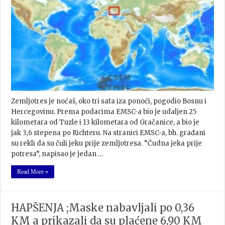
Zemljotres je noćaš, oko tri sata iza ponoći, pogodio Bosnu i
Hercegovinu. Prema podacima EMSC-a bio je udaljen 25
kilometara od Tuzle i 13 kilometara od Gračanice, a bio je
jak 3,6 stepena po Richteru. Na stranici EMSC-a, bh. građani
su rekli da su čuli jeku prije zemljotresa. “Čudna jeka prije
potresa”, napisao je jedan …
Read More »
HAPŠENJA ;Maske nabavljali po 0,36
KM a prikazali da su plaćene 6,90 KM