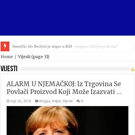
Gibonni: „Sreća je naći mjeru između progresa i življenja života”
Home
/
Vijesti
(page 31)
Vijesti
ALARM U NJEMAČKOJ: Iz Trgovina Se
Povlači Proizvod Koji Može Izazvati …
sep 26, 2021
Regija
,
Svijet
,
Vijesti
0