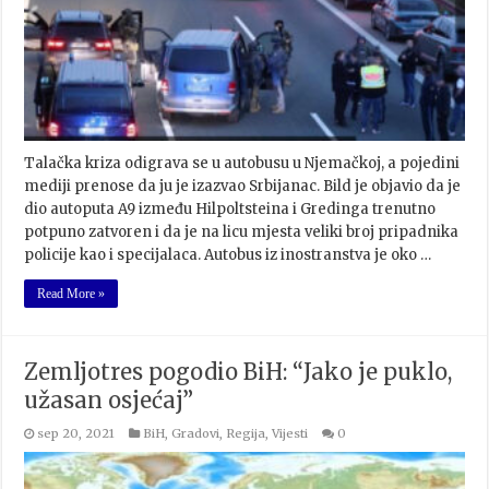
Talačka kriza odigrava se u autobusu u Njemačkoj, a pojedini
mediji prenose da ju je izazvao Srbijanac. Bild je objavio da je
dio autoputa A9 između Hilpoltsteina i Gredinga trenutno
potpuno zatvoren i da je na licu mjesta veliki broj pripadnika
policije kao i specijalaca. Autobus iz inostranstva je oko …
Read More »
Zemljotres pogodio BiH: “Jako je puklo,
užasan osjećaj”
sep 20, 2021
BiH
,
Gradovi
,
Regija
,
Vijesti
0