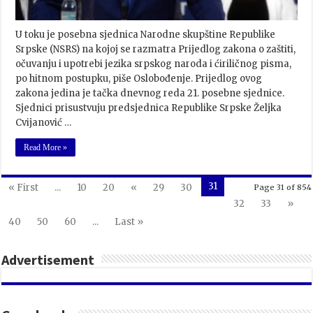
U toku je posebna sjednica Narodne skupštine Republike
Srpske (NSRS) na kojoj se razmatra Prijedlog zakona o zaštiti,
očuvanju i upotrebi jezika srpskog naroda i ćiriličnog pisma,
po hitnom postupku, piše Oslobođenje. Prijedlog ovog
zakona jedina je tačka dnevnog reda 21. posebne sjednice.
Sjednici prisustvuju predsjednica Republike Srpske Željka
Cvijanović …
Read More »
31
« First
...
10
20
«
29
30
Page 31 of 854
32
33
»
40
50
60
...
Last »
Advertisement