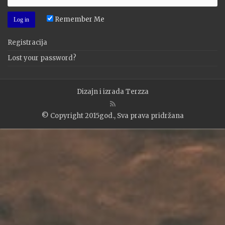
Remember Me
Registracija
Lost your password?
Dizajn i izrada
Terzza
© Copyright 2015god., Sva prava pridržana
WP2Social Auto Publish
Powered By :
XYZScripts.com