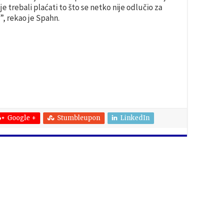
alje trebali plaćati to što se netko nije odlučio za
”, rekao je Spahn.
Google +
Stumbleupon
LinkedIn