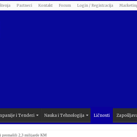
štenja
Partneri
Kontakt
Forum
Login / Registracija
Marketin
panije i Tenderi
Nauka i Tehnologija
Ličnosti
Zapošljav
i premašili 2,3 milijarde KM