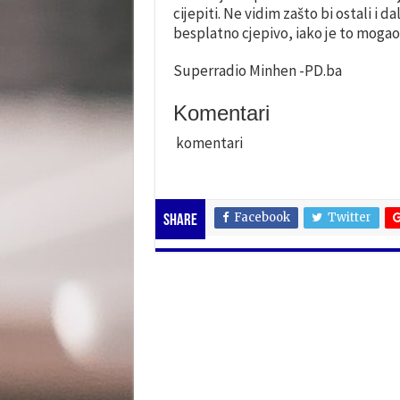
cijepiti. Ne vidim zašto bi ostali i d
besplatno cjepivo, iako je to mogao
Superradio Minhen -PD.ba
Komentari
komentari
Facebook
Twitter
Share