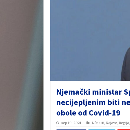
Njemački ministar S
necijepljenim biti n
obole od Covid-19
sep 10, 2021
Ličnosti
,
Najave
,
Regija