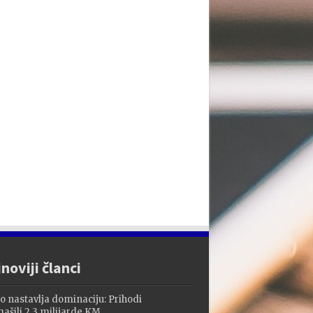
noviji članci
o nastavlja dominaciju: Prihodi
ašili 2,3 milijarde KM