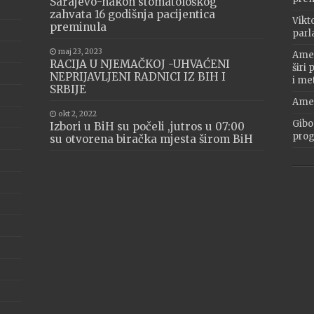
Sarajevo-nakon stomatološkog
zahvata 16 godišnja pacijentica
Vikt
preminula
parl
maj 23, 2023
Amer
RACIJA U NJEMAČKOJ -UHVAĆENI
širi
NEPRIJAVLJENI RADNICI IZ BIH I
i me
SRBIJE
Amer
okt 2, 2022
Gibo
Izbori u BiH su počeli ,jutros u 07:00
progr
su otvorena biračka mjesta širom BiH