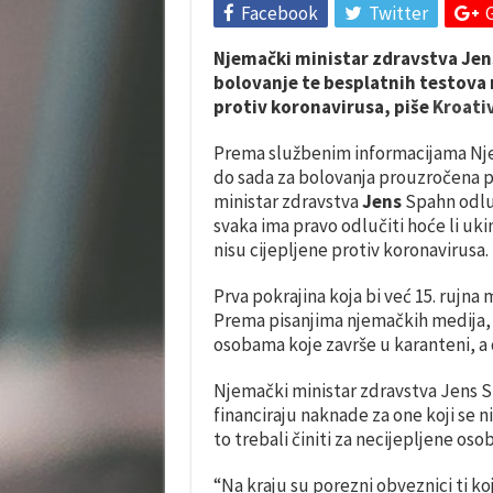
Facebook
Twitter
Njemački ministar zdravstva Jen
bolovanje te besplatnih testova n
protiv koronavirusa, piše
Kroativ
Prema službenim informacijama Nj
do sada za bolovanja prouzročena pa
ministar zdravstva
Jens
Spahn odlu
svaka ima pravo odlučiti hoće li uk
nisu cijepljene protiv koronavirusa.
Prva pokrajina koja bi već 15. rujn
Prema pisanjima njemačkih medija, 
osobama koje završe u karanteni, a d
Njemački ministar zdravstva Jens 
financiraju naknade za one koji se nis
to trebali činiti za necijepljene oso
“Na kraju su porezni obveznici ti k