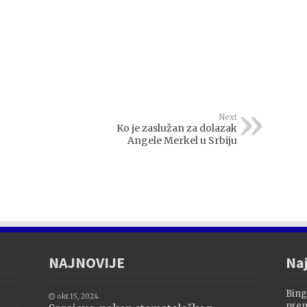
Next
Ko je zaslužan za dolazak
Angele Merkel u Srbiju
NAJNOVIJE
Naj
Bing
okt 15, 2024
prem