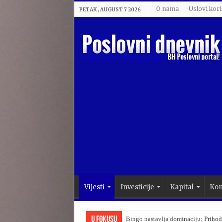
O nama
Uslovi kori
PETAK , AUGUST 7 2026
Vijesti
Investicije
Kapital
Kom
U Fokusu
Bingo nastavlja dominaciju: Prihod