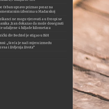
or Orban upravo priznao poraz na
amentarnim izborima u Mađarskoj
ikanci ne mogu vjerovati a u Evropi se
 panika ,Iran dokazao da može dosegnuti
te udaljene 4 hiljade kilometara
ički div Bechtel je stigao u BiH
nni: „Sreća je naći mjeru između
esa i življenja života”