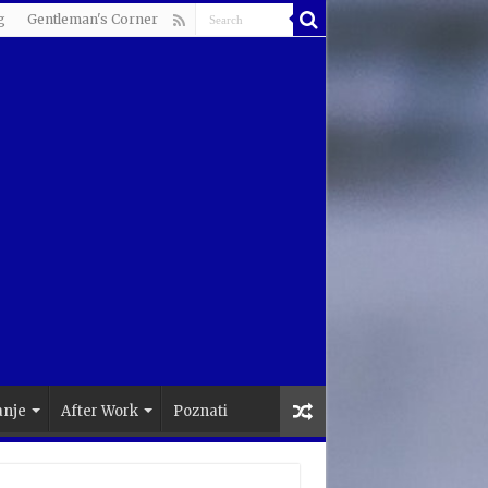
g
Gentleman's Corner
anje
After Work
Poznati