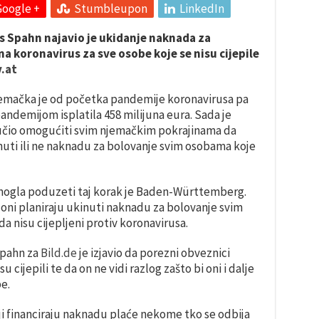
Google +
Stumbleupon
LinkedIn
s Spahn najavio je ukidanje naknada za
a koronavirus za sve osobe koje se nisu cijepile
.at
emačka je od početka pandemije koronavirusa pa
ndemijom isplatila 458 milijuna eura. Sada je
čio omogućiti svim njemačkim pokrajinama da
inuti ili ne naknadu za bolovanje svim osobama koje
a mogla poduzeti taj korak je Baden-Württemberg.
oni planiraju ukinuti naknadu za bolovanje svim
a nisu cijepljeni protiv koronavirusa.
Spahn za
Bild.de
je izjavio da porezni obveznici
u cijepili te da on ne vidi razlog zašto bi oni i dalje
be.
oji financiraju naknadu plaće nekome tko se odbija