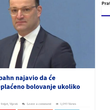
Pra
pahn najavio da će
eplaćeno bolovanje ukoliko
,
Svijet
,
Vijesti
Leave a comment
1,093 Views