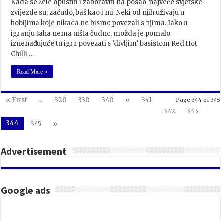
Kada se žele opustiti i zaboraviti na posao, najveće svjetske
zvijezde su, začudo, baš kao i mi. Neki od njih uživaju u
hobijima koje nikada ne bismo povezali s njima. Iako u
igranju šaha nema ništa čudno, možda je pomalo
iznenađujuće tu igru povezati s ‘divljim’ basistom Red Hot
Chilli …
Read More »
« First
...
320
330
340
«
341
Page 344 of 345
342
343
344
345
»
Advertisement
Google ads