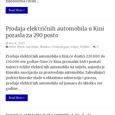
svjedocima i vršiti …
Read More »
Prodaja električnih automobila u Kini
porasla za 290 posto
dec 8, 2015
After Work
,
LifeStyle
,
Nauka i Tehnologija
,
Svijet
,
Tržišta
0
Prodaja električnih automobila u Kini će dostići 220.000 do
250.000 ove godine čime će Kina premašiti SAD i postati
najveće tržište električnih automobila na svijetu, najavila je
Kineska asocijacija za proizvodnju automobila. Zahvaljujući
podršci kineske vlade u oblastima subvencije i poreza,
prodaja električnih automobila od januara do oktobra ove
godine …
Read More »