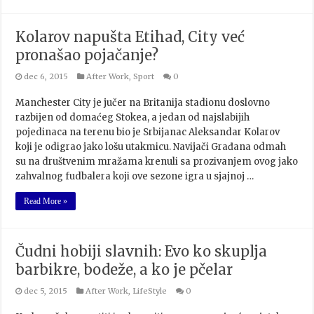
Kolarov napušta Etihad, City već
pronašao pojačanje?
dec 6, 2015
After Work
,
Sport
0
Manchester City je jučer na Britanija stadionu doslovno
razbijen od domaćeg Stokea, a jedan od najslabijih
pojedinaca na terenu bio je Srbijanac Aleksandar Kolarov
koji je odigrao jako lošu utakmicu. Navijači Građana odmah
su na društvenim mražama krenuli sa prozivanjem ovog jako
zahvalnog fudbalera koji ove sezone igra u sjajnoj …
Read More »
Čudni hobiji slavnih: Evo ko skuplja
barbikre, bodeže, a ko je pčelar
dec 5, 2015
After Work
,
LifeStyle
0