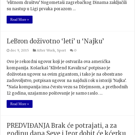
‘elitnom društvu’ Nogometaši zagrebačkog Dinama zaključili
su nastup u Ligi prvaka porazom …
Read More »
LeBron doživotno ‘leti’ u ‘Najku’
dec 9, 2015
After Work
,
Sport
0
Ovo je rekordni ugovor koji je ostvarila ova američka
kompanija. Košarkaš ‘Klivlend Kavalirsa’ potpisao je
doživotan ugovor sa ovim gigantom, i tako je na obostrano
zadovoljstvo, potpisan ugovor na najduži rok u istoriji ‘Najka’.
“Naša kompanija ima čvrstu vezu sa Džejmsom, a prethodnih
12 godina, uzajamno poštovanje je samo raslo. …
Read More »
PREDVIĐANJA Brak će potrajati, a za
godinu dana Seve i Igor dobit će kćerku