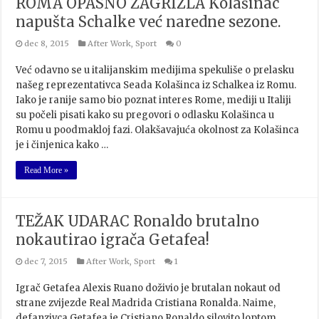
ROMA OPASNO ZAGRIZLA Kolašinac
napušta Schalke već naredne sezone.
dec 8, 2015
After Work
,
Sport
0
Već odavno se u italijanskim medijima spekuliše o prelasku
našeg reprezentativca Seada Kolašinca iz Schalkea iz Romu.
Iako je ranije samo bio poznat interes Rome, mediji u Italiji
su počeli pisati kako su pregovori o odlasku Kolašinca u
Romu u poodmakloj fazi. Olakšavajuća okolnost za Kolašinca
je i činjenica kako …
Read More »
TEŽAK UDARAC Ronaldo brutalno
nokautirao igrača Getafea!
dec 7, 2015
After Work
,
Sport
1
Igrač Getafea Alexis Ruano doživio je brutalan nokaut od
strane zvijezde Real Madrida Cristiana Ronalda. Naime,
defanzivca Getafea je Cristiano Ronaldo silovito loptom