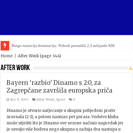
Bingo nastavlja dominaciju: Prihodi premašili 2,3 milijarde KM
Viktor Orban upravo priznao poraz na parlamentarnim izborima u Mađarsko
Home
/
After Work
(page 344)
After Work
Bayern ‘razbio’ Dinamo s 2:0, za
Zagrepčane završila europska priča
dec 9, 2015
After Work
,
Sport
0
Dinamo je otvorio natjecanje u skupini pobjedom protiv
Arsenala (2-1), a potom nanizao pet poraza. Vodstvo kluba
može utješiti što je Dinamo ove sezone načinio napredak jer
je osvojio više bodova nego ukupno u zadnja dva nastupa u