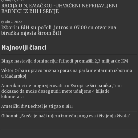
maj 23, 2023
RACIJA U NJEMAČKOJ -UHVAĆENI NEPRIJAVLJENI
RADNICI IZ BIH I SRBIJE
okt 2, 2022
Izbori u BiH su počeli ,jutros u 07:00 su otvorena
biračka mjesta širom BiH
Najnoviji članci
Bingo nastavlja dominaciju: Prihodi premašili 2,3 milijarde KM
Viktor Orban upravo priznao poraz na parlamentarnim izborima
u Mađarskoj
Amerikanci ne mogu vjerovati a u Evropi se širi panika ,Iran
dokazao da može dosegnuti i mete udaljene 4 hiljade
kilometara
Američki div Bechtel je stigao u BiH
Gibonni: „Sreća je naći mjeru između progresa i življenja života”