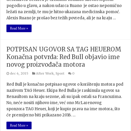
pogodio u glavu, a nakon udarca Ruano je ostao nepomično
ležati na zemlji, te mu je hitno ukazana medicinska pomoć.
Alexis Ruano je prošao bez težih povreda, ali je na kraju …
Read More »
POTPISAN UGOVOR SA TAG HEUEROM
Konačna potvrda: Red Bull objavio ime
novog proizvođača motora
dec 6, 2015
After Work
,
Sport
0
Red Bull je konačno potpisao ugovor o korištenju motora pod
nazivom TAG Heuer. Ekipa Red Bulla je raskinula ugovor sa
Renaultom na kraju sezone, ali su ipak ostali sa Francuzima.
No, neće nositi njihovo ime, već ono McLarenovog
sponzora TAG Heuer, koji je kupio prava na ime motora, što
će premijerno biti prikazano 2016. …
Read More »