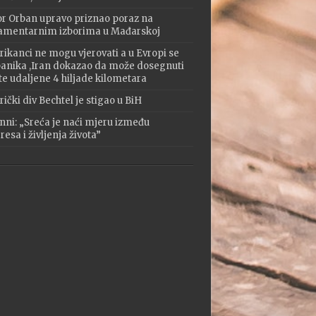
or Orban upravo priznao poraz na
amentarnim izborima u Mađarskoj
ikanci ne mogu vjerovati a u Evropi se
 panika ,Iran dokazao da može dosegnuti
te udaljene 4 hiljade kilometara
ički div Bechtel je stigao u BiH
nni: „Sreća je naći mjeru između
esa i življenja života”