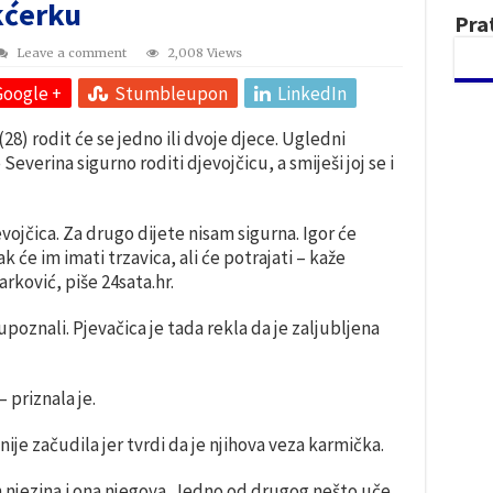
 kćerku
Pra
Leave a comment
2,008 Views
Google +
Stumbleupon
LinkedIn
(28) rodit će se jedno ili dvoje djece. Ugledni
Severina sigurno roditi djevojčicu, a smiješi joj se i
jevojčica. Za drugo dijete nisam sigurna. Igor će
rak će im imati trzavica, ali će potrajati – kaže
arković, piše 24sata.hr.
 upoznali. Pjevačica je tada rekla da je zaljubljena
– priznala je.
ije začudila jer tvrdi da je njihova veza karmička.
I on njezina i ona njegova. Jedno od drugog nešto uče.