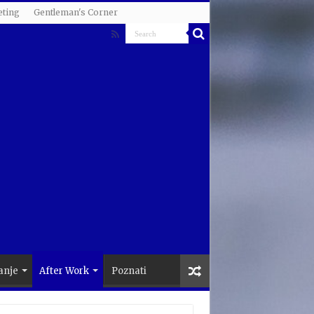
ting
Gentleman's Corner
anje
After Work
Poznati