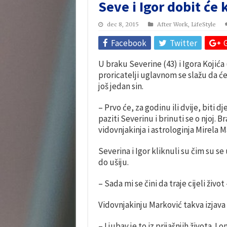
Seve i Igor dobit će
dec 8, 2015
After Work
,
LifeStyle
Facebook
Twitter
U braku Severine (43) i Igora Kojića 
proricatelji uglavnom se slažu da će 
još jedan sin.
– Prvo će, za godinu ili dvije, biti d
paziti Severinu i brinuti se o njoj. B
vidovnjakinja i astrologinja Mirela M
Severina i Igor kliknuli su čim su se
do ušiju.
– Sada mi se čini da traje cijeli život 
Vidovnjakinju Marković takva izjava n
– Ljubav je to iz prijašnjih života. 