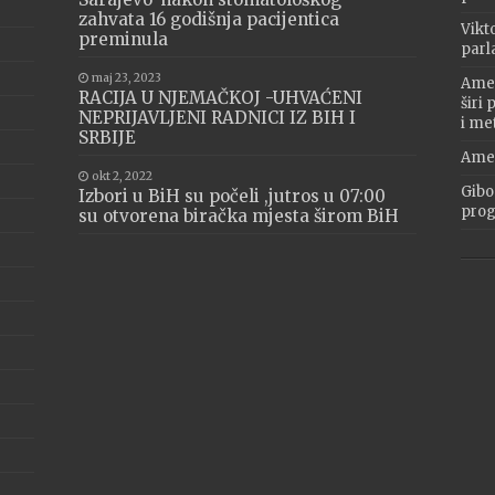
zahvata 16 godišnja pacijentica
Vikt
preminula
parl
maj 23, 2023
Amer
RACIJA U NJEMAČKOJ -UHVAĆENI
širi
NEPRIJAVLJENI RADNICI IZ BIH I
i me
SRBIJE
Amer
okt 2, 2022
Gibo
Izbori u BiH su počeli ,jutros u 07:00
progr
su otvorena biračka mjesta širom BiH