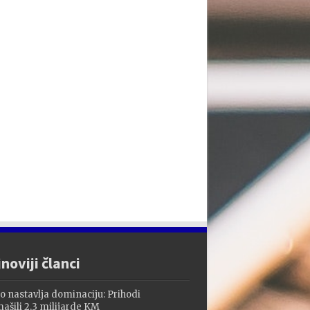
noviji članci
o nastavlja dominaciju: Prihodi
ašili 2,3 milijarde KM