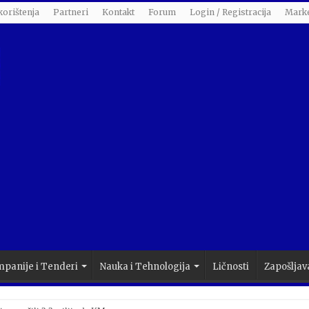
korištenja
Partneri
Kontakt
Forum
Login / Registracija
Marke
panije i Tenderi
Nauka i Tehnologija
Ličnosti
Zapošljav