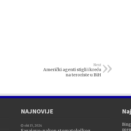
Next
Američki agenti stigli i kreću
na teroriste u BiH
NAJNOVIJE
Naj
Bing
okt 15, 2024
prem
Sarajevo-nakon stomatološkog