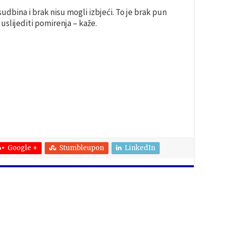
udbina i brak nisu mogli izbjeći. To je brak pun
 uslijediti pomirenja – kaže.
Google +
Stumbleupon
LinkedIn