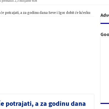
i premašili 2,3 milijarde KM
 potrajati, a za godinu dana Seve i Igor dobit će kćerku
Adv
Goo
 potrajati, a za godinu dana