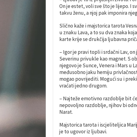
On je estet, voli sve što je lijepo. I
takvu ženu, a njoj pak imponira nj
Slično kaže i majstorica tarota Vesn
u znaku Lava, a to su dva znaka koja
karte krije se drukčija ljubavna prič
– Igor je pravi topli i srdačni Lav, o
Severinu privukle kao magnet. S ob
njegovo je Sunce, Venera i Mars u La
međusobno jaku hemiju privlačnosti 
mogao povrijediti. Mogući su i prekidi
vraćati jedno drugom.
– Najteže emotivno razdoblje bit će 
nepovoljno razdoblje, njihov bi odno
Narat.
Majstorica tarota i iscjeliteljica Ma
je to ugovor iz ljubavi.