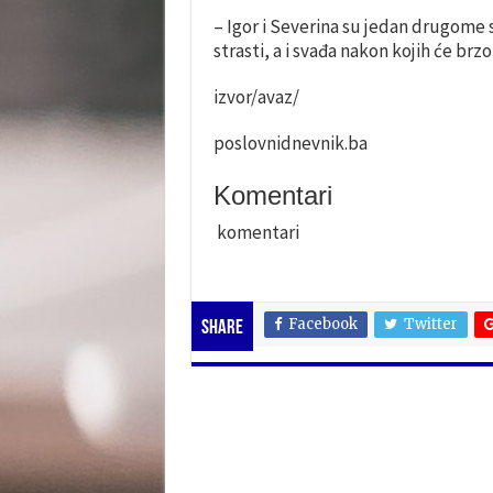
– Igor i Severina su jedan drugome s
strasti, a i svađa nakon kojih će brzo
izvor/avaz/
poslovnidnevnik.ba
Komentari
komentari
Facebook
Twitter
Share