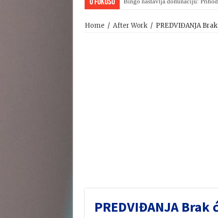
U Fokusu
Bingo nastavlja dominaciju: Prihod
Home
/
After Work
/
PREDVIĐANJA Brak će
PREDVIĐANJA Brak će