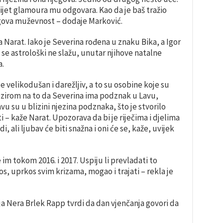
 svijet glamoura mu odgovara. Kao da je baš tražio
egova muževnost – dodaje Marković.
a Narat. Iako je Severina rođena u znaku Bika, a Igor
 se astrološki ne slažu, unutar njihove natalne
a.
n je velikodušan i darežljiv, a to su osobine koje su
zirom na to da Severina ima podznak u Lavu,
vu su u blizini njezina podznaka, što je stvorilo
– kaže Narat. Upozorava da bi je riječima i djelima
, ali ljubav će biti snažna i oni će se, kaže, uvijek
im tokom 2016. i 2017. Uspiju li prevladati to
s, uprkos svim krizama, mogao i trajati – rekla je
rija Nera Brlek Rapp tvrdi da dan vjenčanja govori da