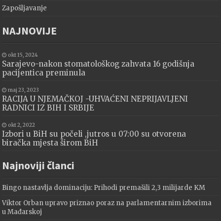
Zapošljavanje
NAJNOVIJE
okt 15, 2024
Sarajevo-nakon stomatološkog zahvata 16 godišnja
pacijentica preminula
maj 23, 2023
RACIJA U NJEMAČKOJ -UHVAĆENI NEPRIJAVLJENI
RADNICI IZ BIH I SRBIJE
okt 2, 2022
Izbori u BiH su počeli ,jutros u 07:00 su otvorena
biračka mjesta širom BiH
Najnoviji članci
Bingo nastavlja dominaciju: Prihodi premašili 2,3 milijarde KM
Viktor Orban upravo priznao poraz na parlamentarnim izborima
u Mađarskoj