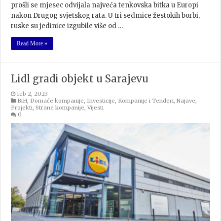
prošli se mjesec odvijala najveća tenkovska bitka u Europi
nakon Drugog svjetskog rata. U tri sedmice žestokih borbi,
ruske su jedinice izgubile više od …
Read More »
Lidl gradi objekt u Sarajevu
feb 2, 2023
BiH
,
Domaće kompanije
,
Investicije
,
Kompanije i Tenderi
,
Najave
,
Projekti
,
Strane kompanije
,
Vijesti
0