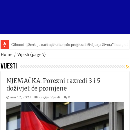
Lidl završio megacentar u BiH vrijedan 100 miliona eura: Ovo je lista grad
Home
/
Vijesti
(page 7)
Vijesti
NJEMAČKA: Porezni razredi 3 i 5
doživjet će promjene
mar 12, 2023
Regija
,
Vijesti
0