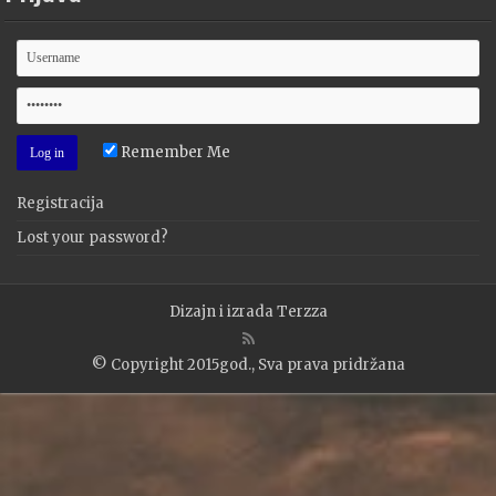
Remember Me
Registracija
Lost your password?
Dizajn i izrada
Terzza
© Copyright 2015god., Sva prava pridržana
WP2Social Auto Publish
Powered By :
XYZScripts.com