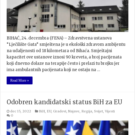
BIHAĆ, 24. decembra (FENA) – Zdravstvena ustanova
“Lječilište Gata“ smještena je u ekološki zdravom ambijentu
na udaljenosti od 18 kilometara od Bihaća. Smještajni
kapacitet ove ustanove iznosi 90 kreveta, a broj pacijenata
koji dnevno dolaze na terapije često i prelazi tu brojku jer
ima ambulantnih pacijenata koji ne ostaju na …
Read More »
Odobren kandidatski status BiH za EU
dec 15, 2022
BiH
,
EU
,
Gradovi
,
Najave
,
Regija
,
Svijet
,
Vijesti
0