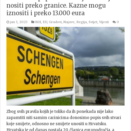
nositi preko granice. Kazne mogu
iznositi i preko 13.000 eura
jan 3, 2023
BiH
,
EU
,
Gradovi
,
Najave
,
Regija
,
Svijet
,
Vijesti
0
Zbog svih pravila kojih je toliko da ih ponekada nije lako
zapamtiti niti samim carinicima donosimo popis svih stvari
koje smijete, odnosno ne smijete unositi u Hrvatsku.
Hrvatska je od danas postala 20. članica europodručja, a