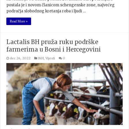
postala je i novom članicom schengenske zone, najvećeg
područja slobodnog kretanja roba i ljudi …
Read More »
Lactalis BH pruža ruku podrške
farmerima u Bosni i Hercegovini
dec 26, 2022
BiH
,
Vijesti
0