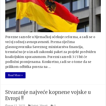
Porezne razrede u Njemačkoj očekuje reforma, a radi se o
većoj rodnoj ravnopravnosti. Prema riječima
glasnogovornika Saveznog ministarstva financija,
trenutačno je u izradi zakonski paket za projekt predviđen
koalicijskim sporazumom. Porezni razredi 3 i 5 bit će
podložni promjenama. Konkretno, radi se o tome da se
prilikom odbitka poreza na …
Read More »
Stvaranje najveće kopnene vojske u
Evropi !!
mar 12, 2023
Svijet
,
Vijesti
0