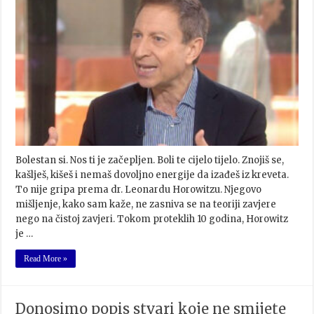
Bolestan si. Nos ti je začepljen. Boli te cijelo tijelo. Znojiš se,
kašlješ, kišeš i nemaš dovoljno energije da izađeš iz kreveta.
To nije gripa prema dr. Leonardu Horowitzu. Njegovo
mišljenje, kako sam kaže, ne zasniva se na teoriji zavjere
nego na čistoj zavjeri. Tokom proteklih 10 godina, Horowitz
je …
Read More »
Donosimo popis stvari koje ne smijete