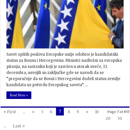
Savet opštih poslova Evropske unije odobrio je kandidatski
status za Bosnu i Hercegovinu. Ministri nadležni za evropska
pitanja, na sastanku koji je završen u utorak uveče, 13.
decembra, usvojili su zaključke gde se navodi da se
“preporučuje da se Bosni i Hercegovini dodeli status zemlje
kandidata uz potvrdu Evropskog saveta”. …
Read More »
7
« First
...
«
5
6
8
9
»
10
Page 7 of 853
20
30
...
Last »