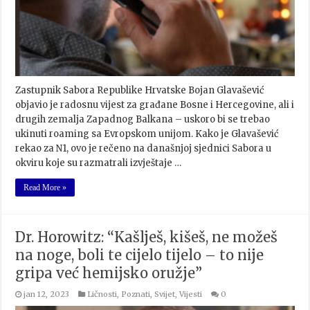
Zastupnik Sabora Republike Hrvatske Bojan Glavašević
objavio je radosnu vijest za građane Bosne i Hercegovine, ali i
drugih zemalja Zapadnog Balkana – uskoro bi se trebao
ukinuti roaming sa Evropskom unijom. Kako je Glavašević
rekao za N1, ovo je rečeno na današnjoj sjednici Sabora u
okviru koje su razmatrali izvještaje …
Read More »
Dr. Horowitz: “Kašlješ, kišeš, ne možeš
na noge, boli te cijelo tijelo – to nije
gripa već hemijsko oružje”
jan 12, 2023
Ličnosti
,
Poznati
,
Svijet
,
Vijesti
0