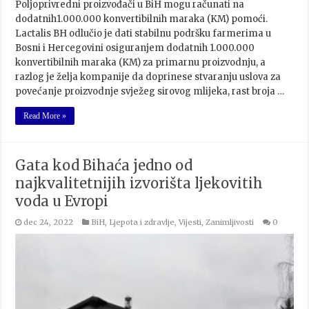
Poljoprivredni proizvođači u BiH mogu računati na
dodatnih1.000.000 konvertibilnih maraka (KM) pomoći.
Lactalis BH odlučio je dati stabilnu podršku farmerima u
Bosni i Hercegovini osiguranjem dodatnih 1.000.000
konvertibilnih maraka (KM) za primarnu proizvodnju, a
razlog je želja kompanije da doprinese stvaranju uslova za
povećanje proizvodnje svježeg sirovog mlijeka, rast broja …
Read More »
Gata kod Bihaća jedno od
najkvalitetnijih izvorišta ljekovitih
voda u Evropi
dec 24, 2022
BiH
,
Ljepota i zdravlje
,
Vijesti
,
Zanimljivosti
0