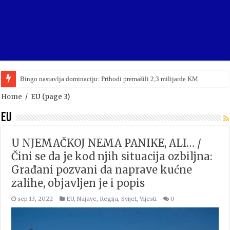
Viktor Orban upravo priznao poraz na parlamentarnim izborima u Mađarsko
Home
/
EU
(page 3)
EU
U NJEMAČKOJ NEMA PANIKE, ALI… /
Čini se da je kod njih situacija ozbiljna:
Građani pozvani da naprave kućne
zalihe, objavljen je i popis
sep 13, 2022
EU
,
Najave
,
Regija
,
Svijet
,
Vijesti
0