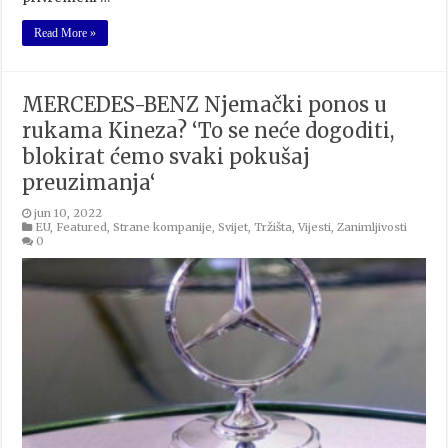
Read More »
MERCEDES-BENZ Njemački ponos u
rukama Kineza? ‘To se neće dogoditi,
blokirat ćemo svaki pokušaj
preuzimanja‘
jun 10, 2022
EU
,
Featured
,
Strane kompanije
,
Svijet
,
Tržišta
,
Vijesti
,
Zanimljivosti
0