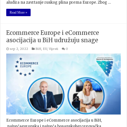
aludira na zavrtanje ruskog plina prema Europe. Zbog …
Read More »
Ecommerce Europe i eCommerce
asocijacija u BiH udružuju snage
sep 2, 2022
BiH
,
EU
,
Vijesti
0
Ecommerce Europe i eCommerce asocijacija u BiH,
najvećaeuropska i najveća bosanskohercegovačka