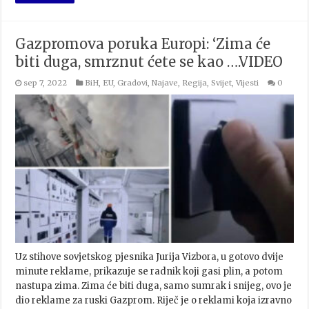
Gazpromova poruka Europi: ‘Zima će
biti duga, smrznut ćete se kao ….VIDEO
sep 7, 2022
BiH
,
EU
,
Gradovi
,
Najave
,
Regija
,
Svijet
,
Vijesti
0
Uz stihove sovjetskog pjesnika Jurija Vizbora, u gotovo dvije
minute reklame, prikazuje se radnik koji gasi plin, a potom
nastupa zima. Zima će biti duga, samo sumrak i snijeg, ovo je
dio reklame za ruski Gazprom. Riječ je o reklami koja izravno