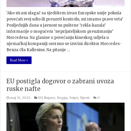
‘Ako strani ulagač sa sjedištem izvan Europske unije pokuša
povećati svoj udio ili preuzeti kontrolu, mi imamo pravo veta‘
Posljednjih dana u javnost su puštene ‘rekla-kazala’
informacije o mogućem ‘neprijateljskom preuzimanju’
Mercedesa. Na glasine o povećanju kineskog udjela u
njemačkoj kompaniji osvrnuo se izvršni direktor Mercedes-
Benza Ola Kallenius. Na pitanje …
Read More »
EU postigla dogovor o zabrani uvoza
ruske nafte
maj 31, 2022
EU
,
Najave
,
Regija
,
Svijet
,
Vijesti
0