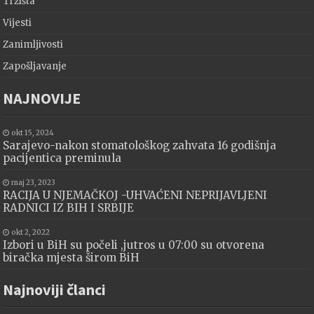
Tržišta
Vijesti
Zanimljivosti
Zapošljavanje
NAJNOVIJE
okt 15, 2024
Sarajevo-nakon stomatološkog zahvata 16 godišnja
pacijentica preminula
maj 23, 2023
RACIJA U NJEMAČKOJ -UHVAĆENI NEPRIJAVLJENI
RADNICI IZ BIH I SRBIJE
okt 2, 2022
Izbori u BiH su počeli ,jutros u 07:00 su otvorena
biračka mjesta širom BiH
Najnoviji članci