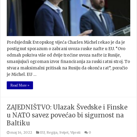
Predsjednik Evropskog vijeća Charles Michel rekao je da je
postignut sporazum o zabrani uvoza ruske nafte u EU. “Ovo
odmah pokriva više od dvije trećine uvoza nafte iz Rusije,
smanjujući ogroman izvor financiranja za ruski ratni stroj. To
stvara maksimalni pritisak na Rusiju da okonča rat”, poručio
je Michel. EU …
Read More »
ZAJEDNIŠTVO: Ulazak Švedske i Finske
u NATO savez povećao bi sigurnost na
Baltiku
maj 16, 2022
EU
,
Regija
,
Svijet
,
Vijesti
0