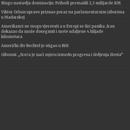
Bingo nastavlja dominaciju: Prihodi premašili 2,3 milijarde KM
Viktor Orban upravo priznao poraz na parlamentarnim izborima
u Mađarskoj
Amerikanci ne mogu vjerovati a u Evropi se širi panika ,Iran
dokazao da može dosegnuti i mete udaljene 4 hiljade
kilometara
Američki div Bechtel je stigao u BiH
Gibonni: „Sreća je naći mjeru između progresa i življenja života”