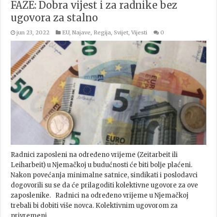
FAZE: Dobra vijest i za radnike bez
ugovora za stalno
jun 23, 2022
EU
,
Najave
,
Regija
,
Svijet
,
Vijesti
0
Radnici zaposleni na određeno vrijeme (Zeitarbeit ili
Leiharbeit) u Njemačkoj u budućnosti će biti bolje plaćeni.
Nakon povećanja minimalne satnice, sindikati i poslodavci
dogovorili su se da će prilagoditi kolektivne ugovore za ove
zaposlenike. Radnici na određeno vrijeme u Njemačkoj
trebali bi dobiti više novca. Kolektivnim ugovorom za
privremeni …