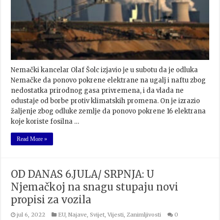
Nemački kancelar Olaf Šolc izjavio je u subotu da je odluka
Nemačke da ponovo pokrene elektrane na ugalj i naftu zbog
nedostatka prirodnog gasa privremena, i da vlada ne
odustaje od borbe protiv klimatskih promena. On je izrazio
žaljenje zbog odluke zemlje da ponovo pokrene 16 elektrana
koje koriste fosilna …
Read More »
OD DANAS 6.JULA/ SRPNJA: U
Njemačkoj na snagu stupaju novi
propisi za vozila
jul 6, 2022
EU
,
Najave
,
Svijet
,
Vijesti
,
Zanimljivosti
0