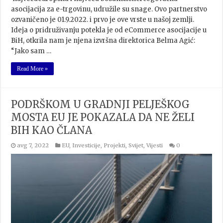
asocijacija za e-trgovinu, udružile su snage. Ovo partnerstvo
ozvaničeno je 01.9.2022. i prvo je ove vrste u našoj zemlji.
Ideja o pridruživanju potekla je od eCommerce asocijacije u
BiH, otkrila nam je njena izvršna direktorica Belma Agić:
“Jako sam …
Read More »
PODRŠKOM U GRADNJI PELJEŠKOG
MOSTA EU JE POKAZALA DA NE ŽELI
BIH KAO ČLANA
avg 7, 2022
EU
,
Investicije
,
Projekti
,
Svijet
,
Vijesti
0