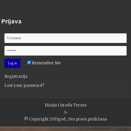
Prijava
Remember Me
Registracija
Lost your password?
Dizajn i izrada
Terzza
© Copyright 2015god., Sva prava pridržana
WP2Social Auto Publish
Powered By :
XYZScripts.com