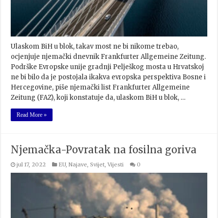
Ulaskom BiH u blok, takav most ne bi nikome trebao,
ocjenjuje njemački dnevnik Frankfurter Allgemeine Zeitung.
Podrške Evropske unije gradnji Pelješkog mosta u Hrvatskoj
ne bi bilo da je postojala ikakva evropska perspektiva Bosne i
Hercegovine, piše njemački list Frankfurter Allgemeine
Zeitung (FAZ), koji konstatuje da, ulaskom BiH u blok, …
Read More »
Njemačka-Povratak na fosilna goriva
jul 17, 2022
EU
,
Najave
,
Svijet
,
Vijesti
0