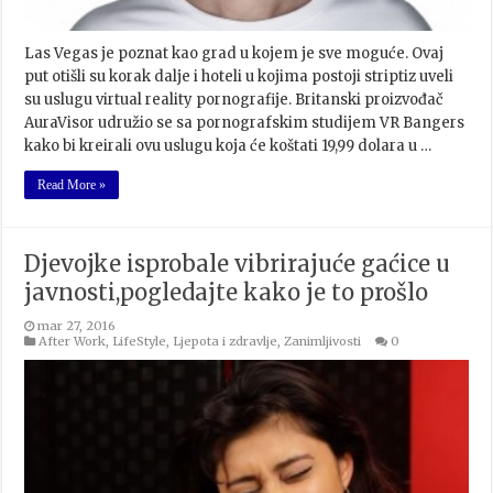
Las Vegas je poznat kao grad u kojem je sve moguće. Ovaj
put otišli su korak dalje i hoteli u kojima postoji striptiz uveli
su uslugu virtual reality pornografije. Britanski proizvođač
AuraVisor udružio se sa pornografskim studijem VR Bangers
kako bi kreirali ovu uslugu koja će koštati 19,99 dolara u …
Read More »
Djevojke isprobale vibrirajuće gaćice u
javnosti,pogledajte kako je to prošlo
mar 27, 2016
After Work
,
LifeStyle
,
Ljepota i zdravlje
,
Zanimljivosti
0