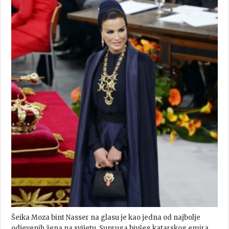
Šeika Moza bint Nasser na glasu je kao jedna od najbolje
odjevenih žena na svijetu. Supruga bivšeg katarskog emira