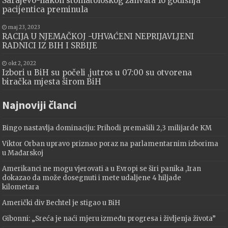
Sarajevo-nakon stomatološkog zahvata 16 godišnja
pacijentica preminula
maj 23, 2023
RACIJA U NJEMAČKOJ -UHVAĆENI NEPRIJAVLJENI
RADNICI IZ BIH I SRBIJE
okt 2, 2022
Izbori u BiH su počeli ,jutros u 07:00 su otvorena
biračka mjesta širom BiH
Najnoviji članci
Bingo nastavlja dominaciju: Prihodi premašili 2,3 milijarde KM
Viktor Orban upravo priznao poraz na parlamentarnim izborima
u Mađarskoj
Amerikanci ne mogu vjerovati a u Evropi se širi panika ,Iran
dokazao da može dosegnuti i mete udaljene 4 hiljade
kilometara
Američki div Bechtel je stigao u BiH
Gibonni: „Sreća je naći mjeru između progresa i življenja života”