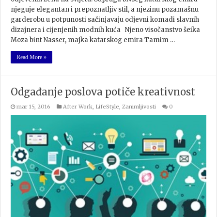
njeguje elegantan i prepoznatljiv stil, a njezinu pozamašnu
garderobu u potpunosti sačinjavaju odjevni komadi slavnih
dizajnera i cijenjenih modnih kuća Njeno visočanstvo šeika
Moza bint Nasser, majka katarskog emira Tamim …
Read More »
Odgađanje poslova potiče kreativnost
mar 15, 2016
After Work
,
LifeStyle
,
Zanimljivosti
0