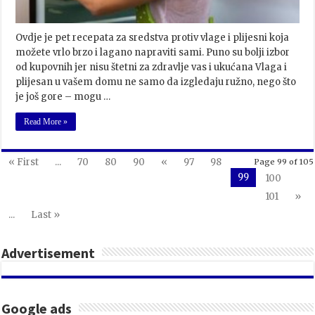
Ovdje je pet recepata za sredstva protiv vlage i plijesni koja
možete vrlo brzo i lagano napraviti sami. Puno su bolji izbor
od kupovnih jer nisu štetni za zdravlje vas i ukućana Vlaga i
plijesan u vašem domu ne samo da izgledaju ružno, nego što
je još gore – mogu …
Read More »
« First
...
70
80
90
«
97
98
Page 99 of 105
99
100
101
»
...
Last »
Advertisement
Google ads