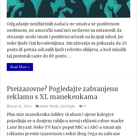
Odgađanje neizbježnih zadaća ne smatra se pozitivnom
osobinom, no američki naučnici nedavno su ustanovili da
otezanje može imati i pozitivan učinak na krajnji ishod, jer
neke ljude čini kreativnijima. Istraživanja su pokazala da 20
posto ili petina odraslih ljudi redovito oklijeva, a kod mladih
taj postotak raste do 80 posto. …
Read More »
Preizazovne? Pogledajte zabranjenu
reklamu s XL manekenkama
mar 14, 2016
After Work
,
LifeStyle
0
Plus size manekenka Ashley Graham i njene kolegice
pojavljuju se u donjem rublju u novoj reklami robne marke
Lane Bryant. Neke TV kuće poput NBC-a i ABC-a smatraju
reklamu previše izazovnom i seksi zbog čega su zabrane