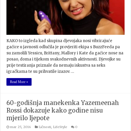
KAKO to izgleda kad skupina djevojaka nosi vibrirajuće
gaćice u javnosti odlučila je provjeriti ekipa s BuzzFeeda pa
su zamolili Yessicu, Brittany, Mallory i Kate da gaćice nose na
posao, doma i tijekom svakodnevnih aktivnosti. Djevojke su
prije testiranja priznale da nemaju iskustva sa seks
igračkama te su prihvatile izazov. …
Read More »
60-godišnja manekenka Yazemeenah
Rossi dokazuje kako godine nisu
mjerilo ljepote
mar 25, 2016
Ličnosti
,
LifeStyle
0