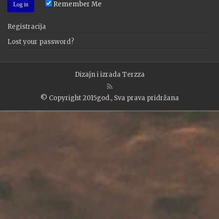
Remember Me
Registracija
Lost your password?
Dizajn i izrada
Terzza
© Copyright 2015god., Sva prava pridržana
WP2Social Auto Publish
Powered By :
XYZScripts.com