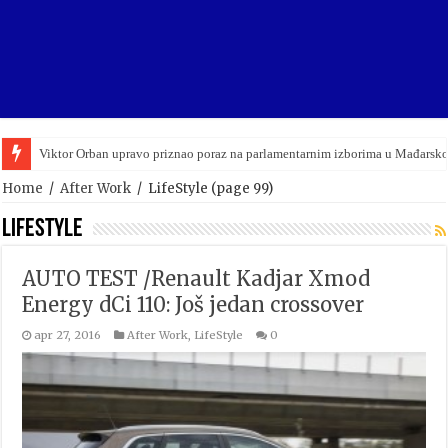
Viktor Orban upravo priznao poraz na parlamentarnim izborima u Mađarsko
Home
/
After Work
/
LifeStyle
(page 99)
LifeStyle
AUTO TEST /Renault Kadjar Xmod
Energy dCi 110: Još jedan crossover
apr 27, 2016
After Work
,
LifeStyle
0