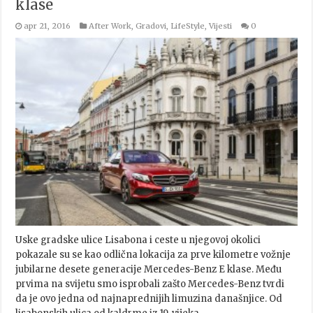
klase
apr 21, 2016
After Work
,
Gradovi
,
LifeStyle
,
Vijesti
0
Uske gradske ulice Lisabona i ceste u njegovoj okolici
pokazale su se kao odlična lokacija za prve kilometre vožnje
jubilarne desete generacije Mercedes-Benz E klase. Među
prvima na svijetu smo isprobali zašto Mercedes-Benz tvrdi
da je ovo jedna od najnaprednijih limuzina današnjice. Od