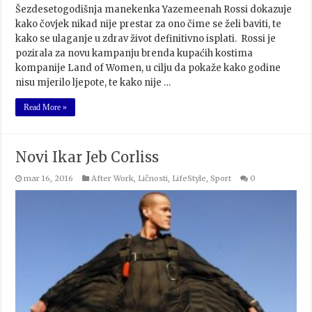
Šezdesetogodišnja manekenka Yazemeenah Rossi dokazuje
kako čovjek nikad nije prestar za ono čime se želi baviti, te
kako se ulaganje u zdrav život definitivno isplati. Rossi je
pozirala za novu kampanju brenda kupaćih kostima
kompanije Land of Women, u cilju da pokaže kako godine
nisu mjerilo ljepote, te kako nije …
Read More »
Novi Ikar Jeb Corliss
mar 16, 2016
After Work
,
Ličnosti
,
LifeStyle
,
Sport
0