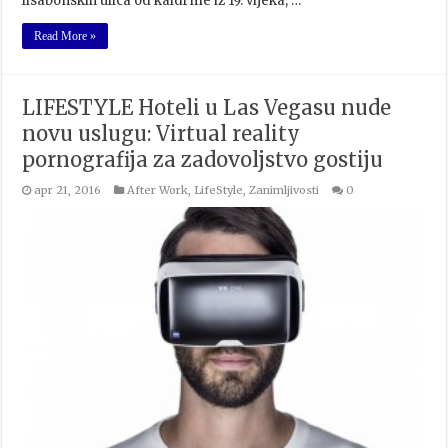
lisabonskih ulica od kaldrme iz 19. vijeka, …
Read More »
LIFESTYLE Hoteli u Las Vegasu nude
novu uslugu: Virtual reality
pornografija za zadovoljstvo gostiju
apr 21, 2016
After Work
,
LifeStyle
,
Zanimljivosti
0