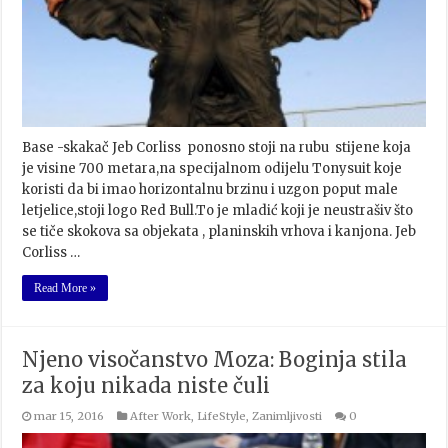
Base -skakač Jeb Corliss ponosno stoji na rubu stijene koja
je visine 700 metara,na specijalnom odijelu Tonysuit koje
koristi da bi imao horizontalnu brzinu i uzgon poput male
letjelice,stoji logo Red Bull.To je mladić koji je neustrašiv što
se tiče skokova sa objekata , planinskih vrhova i kanjona. Jeb
Corliss …
Read More »
Njeno visočanstvo Moza: Boginja stila
za koju nikada niste čuli
mar 15, 2016
After Work
,
LifeStyle
,
Zanimljivosti
0