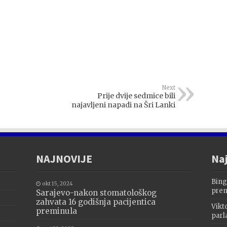
Next
Prije dvije sedmice bili
najavljeni napadi na Šri Lanki
NAJNOVIJE
Naj
Bing
okt 15, 2024
prem
Sarajevo-nakon stomatološkog
zahvata 16 godišnja pacijentica
Vikt
preminula
parl