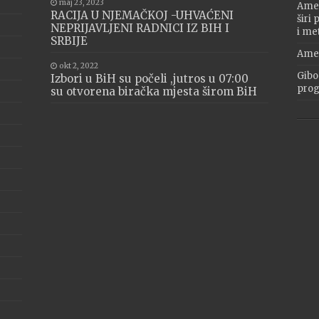
maj 23, 2023
Amer
RACIJA U NJEMAČKOJ -UHVAĆENI
širi
NEPRIJAVLJENI RADNICI IZ BIH I
i me
SRBIJE
Amer
okt 2, 2022
Gibo
Izbori u BiH su počeli ,jutros u 07:00
progr
su otvorena biračka mjesta širom BiH