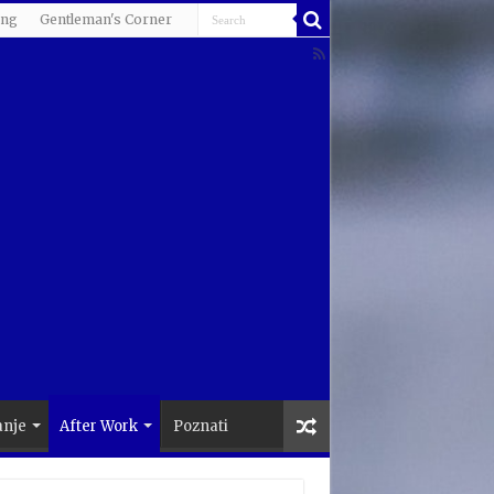
ing
Gentleman's Corner
anje
After Work
Poznati