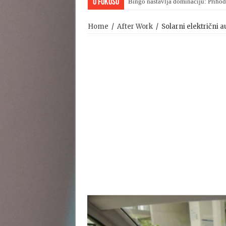
U Fokusu
Bingo nastavlja dominaciju: Prihod
Home
/
After Work
/
Solarni električni 