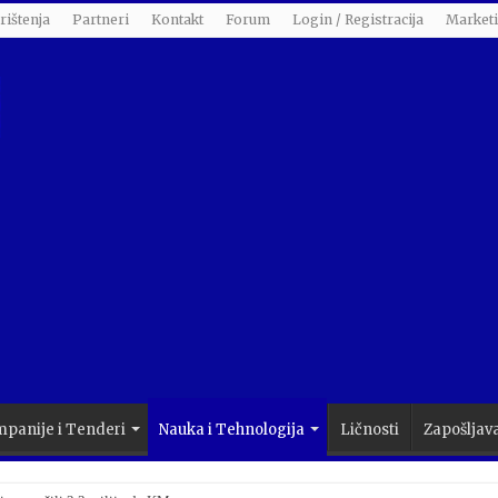
rištenja
Partneri
Kontakt
Forum
Login / Registracija
Market
panije i Tenderi
Nauka i Tehnologija
Ličnosti
Zapošljav