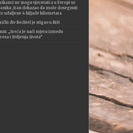
ikanci ne mogu vjerovati a u Evropi se
 panika ,Iran dokazao da može dosegnuti
te udaljene 4 hiljade kilometara
ički div Bechtel je stigao u BiH
nni: „Sreća je naći mjeru između
esa i življenja života”