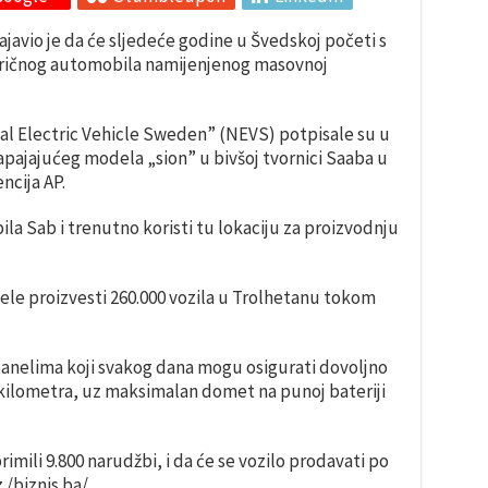
avio je da će sljedeće godine u Švedskoj početi s
ričnog automobila namijenjenog masovnoj
l Electric Vehicle Sweden” (NEVS) potpisale su u
pajajućeg modela „sion” u bivšoj tvornici Saaba u
ncija AP.
la Sab i trenutno koristi tu lokaciju za proizvodnju
žele proizvesti 260.000 vozila u Trolhetanu tokom
panelima koji svakog dana mogu osigurati dovoljno
 kilometra, uz maksimalan domet na punoj bateriji
imili 9.800 narudžbi, i da će se vozilo prodavati po
./biznis.ba/