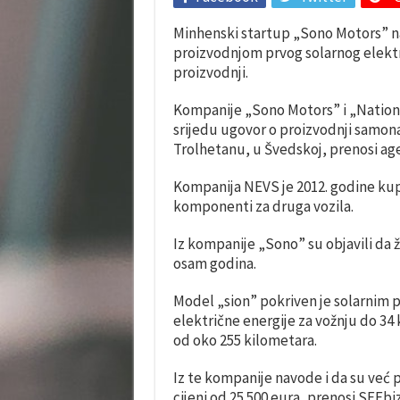
Minhenski startup „Sono Motors” naj
proizvodnjom prvog solarnog elekt
proizvodnji.
Kompanije „Sono Motors” i „Nationa
srijedu ugovor o proizvodnji samona
Trolhetanu, u Švedskoj, prenosi age
Kompanija NEVS je 2012. godine kupi
komponenti za druga vozila.
Iz kompanije „Sono” su objavili da 
osam godina.
Model „sion” pokriven je solarnim 
električne energije za vožnju do 34
od oko 255 kilometara.
Iz te kompanije navode i da su već pr
cijeni od 25.500 eura, prenosi SEEbiz