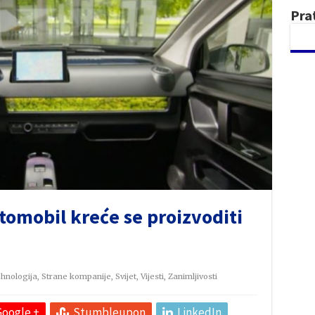
Pra
utomobil kreće se proizvoditi
hnologija
,
Strane kompanije
,
Svijet
,
Vijesti
,
Zanimljivosti
Google +
Stumbleupon
LinkedIn