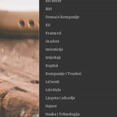
BH Berze
BiH
Domaće kompanije
EU
Featured
Gradovi
Investicije
Izvještaji
Kapital
Kompanije i Tenderi
Ličnosti
LifeStyle
Ljepota i zdravlje
Najave
Nauka i Tehnologija