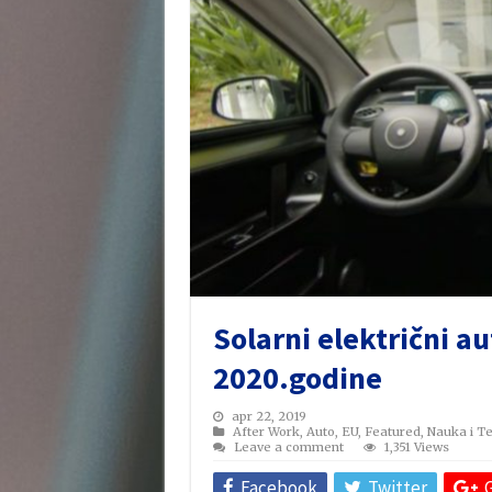
Solarni električni a
2020.godine
apr 22, 2019
After Work
,
Auto
,
EU
,
Featured
,
Nauka i Te
Leave a comment
1,351 Views
Facebook
Twitter