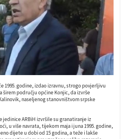
će 1995. godine, izdao izravnu, strogo povjerljivu
a širem području općine Konjic, da izvrše
 Kalinovik, naseljenog stanovništvom srpske
 jedinice ARBiH izvršile su granatiranje iz
oći, u više navrata, tijekom maja i juna 1995. godine,
jeno dijete u dobi od 15 godina, a teže i lakše