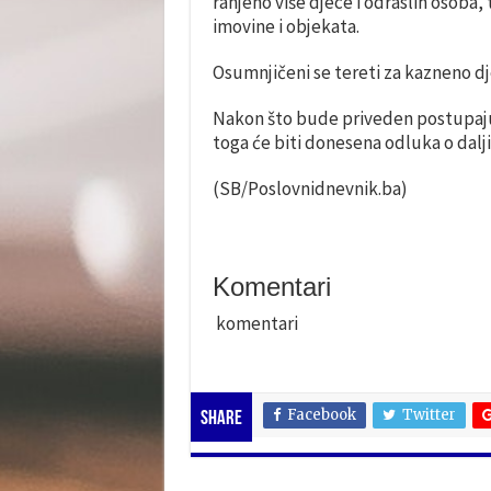
ranjeno više djece i odraslih osoba
imovine i objekata.
Osumnjičeni se tereti za kazneno dje
Nakon što bude priveden postupajuć
toga će biti donesena odluka o dal
(SB/Poslovnidnevnik.ba)
Komentari
komentari
Facebook
Twitter
Share