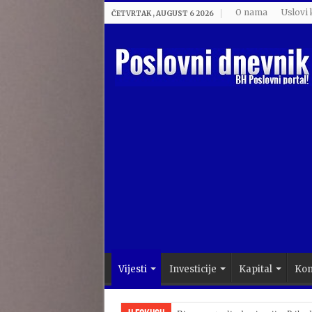
O nama
Uslovi 
ČETVRTAK , AUGUST 6 2026
Vijesti
Investicije
Kapital
Kom