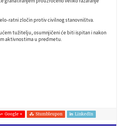
, te granatiranjem prouzročeno veliko razaranje
lo-ratni zločin protiv civilnog stanovništva.
em tužitelju, osumnjičeni će biti ispitan i nakon
jim aktivnostima u predmetu.
Google +
Stumbleupon
LinkedIn