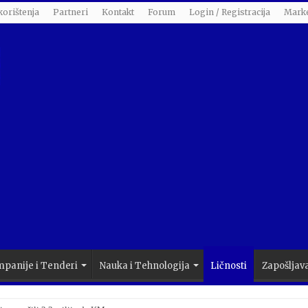
korištenja
Partneri
Kontakt
Forum
Login / Registracija
Marke
panije i Tenderi
Nauka i Tehnologija
Ličnosti
Zapošljav