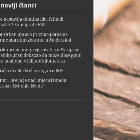
noviji članci
o nastavlja dominaciju: Prihodi
ašili 2,3 milijarde KM
or Orban upravo priznao poraz na
amentarnim izborima u Mađarskoj
ikanci ne mogu vjerovati a u Evropi se
 panika ,Iran dokazao da može dosegnuti
te udaljene 4 hiljade kilometara
ički div Bechtel je stigao u BiH
nni: „Sreća je naći mjeru između
esa i življenja života”