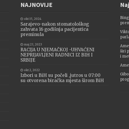
NAJNOVIJE
Naj
Bing
okt 15, 2024
prem
Sarajevo-nakon stomatološkog
zahvata 16 godišnja pacijentica
Vikt
preminula
parl
maj 23, 2023
Amer
RACIJA U NJEMAČKOJ -UHVAĆENI
širi
NEPRIJAVLJENI RADNICI IZ BIH I
i me
SRBIJE
Amer
okt 2, 2022
Gibo
Izbori u BiH su počeli ,jutros u 07:00
progr
su otvorena biračka mjesta širom BiH