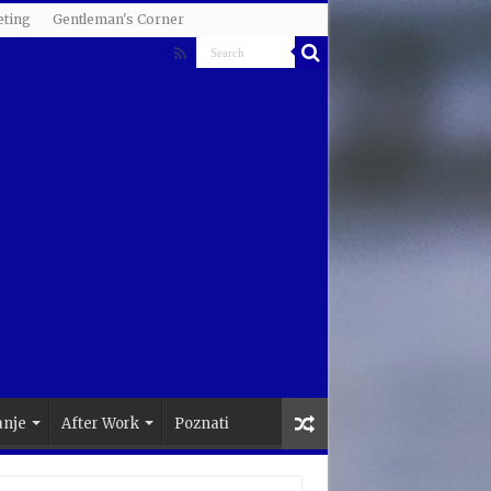
ting
Gentleman's Corner
anje
After Work
Poznati