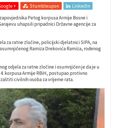
Google +
Stumbleupon
LinkedIn
zapovjednika Petog korpusa Armije Bosne i
Sarajevu uhapsili pripadnici Državne agencije za
a za ratne zločine, policijski djelatnici SIPA, na
de osumnjičenog Ramiza Drekovića Ramiza, rođenog
g odjela za ratne zločine i osumnjičen je da je u
4. korpusa Armije RBiH, postupao protivno
štiti civilnih osoba za vrijeme rata.