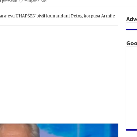
i premašili 2,3 milijarde KM
 na parlamentarnim izborima u Mađarskoj
 Sarajevu UHAPŠEN bivši komandant Petog korpusa Armije
Adv
Goo