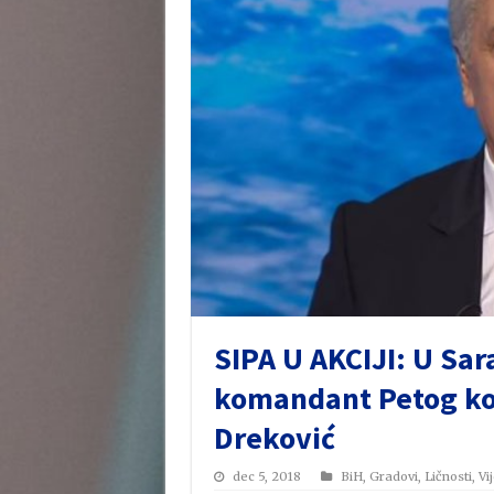
SIPA U AKCIJI: U Sa
komandant Petog ko
Dreković
dec 5, 2018
BiH
,
Gradovi
,
Ličnosti
,
Vij