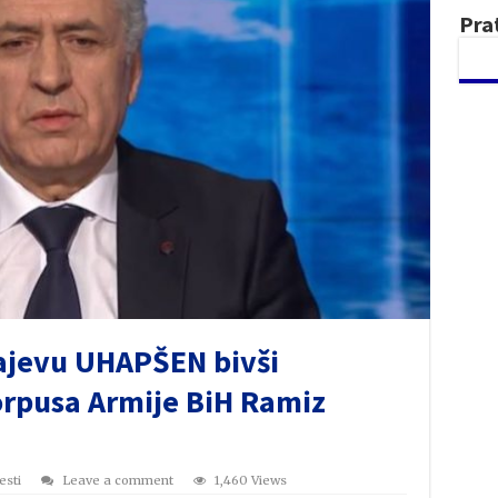
Pra
rajevu UHAPŠEN bivši
rpusa Armije BiH Ramiz
esti
Leave a comment
1,460 Views