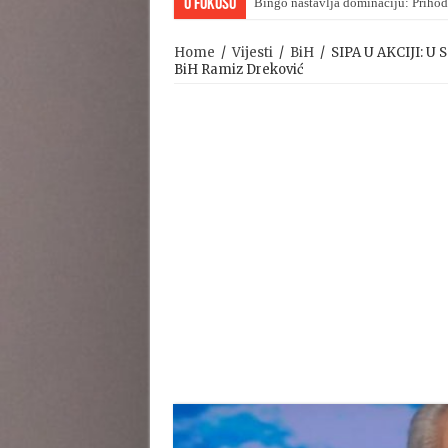
U Fokusu
Bingo nastavlja dominaciju: Prihod
Viktor Orban upravo priznao poraz
Home
/
Vijesti
/
BiH
/
SIPA U AKCIJI: U
BiH Ramiz Dreković