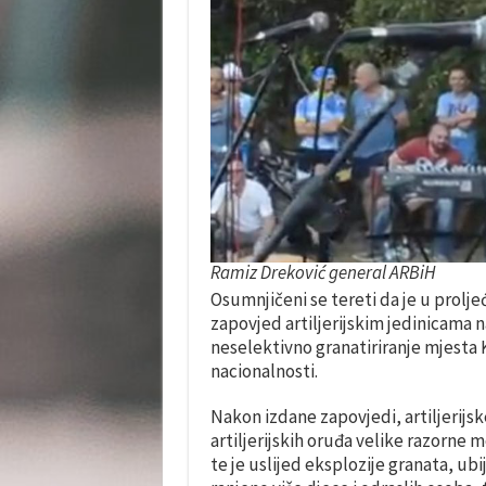
Ramiz Dreković general ARBiH
Osumnjičeni se tereti da je u prolje
zapovjed artiljerijskim jedinicama n
neselektivno granatiriranje mjesta
nacionalnosti.
Nakon izdane zapovjedi, artiljerijske
artiljerijskih oruđa velike razorne m
te je uslijed eksplozije granata, ubi