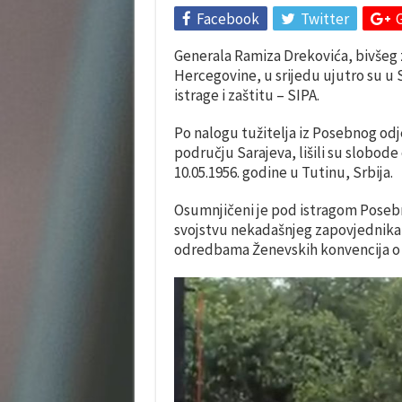
Facebook
Twitter
Generala Ramiza Drekovića, bivšeg 
Hercegovine, u srijedu ujutro su u 
istrage i zaštitu – SIPA.
Po nalogu tužitelja iz Posebnog odjel
području Sarajeva, lišili su slobo
10.05.1956. godine u Tutinu, Srbija.
Osumnjičeni je pod istragom Posebno
svojstvu nekadašnjeg zapovjednika 
odredbama Ženevskih konvencija o za