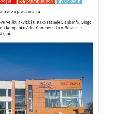
Google +
Stumbleupon
LinkedIn
namjere o preuzimanju
u veliku akviziciju. Kako saznaje
BiznisInfo
, Bingo
zeti kompaniju Adna Commerc d.o.o. Bosanska
rajini.