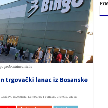
Pra
go_poslovnidnevnik.ba
n trgovački lanac iz Bosanske
,
Gradovi
,
Investicije
,
Kompanije i Tenderi
,
Projekti
,
Vijesti