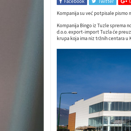
Facebook
Twitter
Kompanija su već potpisale pismo 
Kompanija Bingo iz Tuzle sprema nov
d.o.o. export-import Tuzla će preu
krupa koja ima niz tržnih centara u K