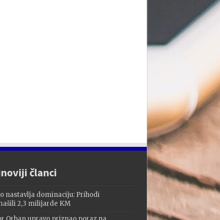
noviji članci
o nastavlja dominaciju: Prihodi
ašili 2,3 milijarde KM
or Orban upravo priznao poraz na