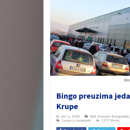
Bin
Bingo preuzima jeda
Krupe
dec 4, 2018
BiH
,
Domaće kompanije
Leave a comment
3,157 Views