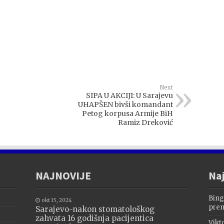
Next
SIPA U AKCIJI: U Sarajevu
UHAPŠEN bivši komandant
Petog korpusa Armije BiH
Ramiz Dreković
NAJNOVIJE
Naj
Bing
okt 15, 2024
prem
Sarajevo-nakon stomatološkog
zahvata 16 godišnja pacijentica
Vikt