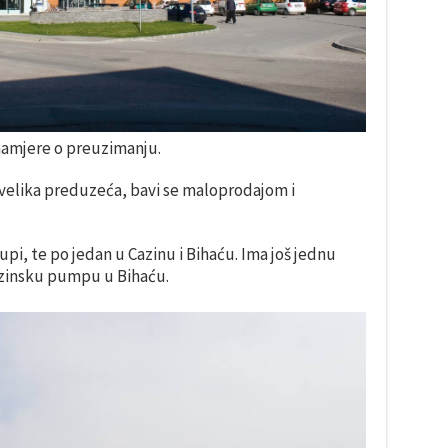
namjere o preuzimanju.
velika preduzeća, bavi se maloprodajom i
pi, te po jedan u Cazinu i Bihaću. Ima još jednu
enzinsku pumpu u Bihaću.