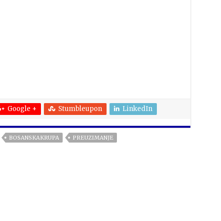
Google +
Stumbleupon
LinkedIn
BOSANSKAKRUPA
PREUZIMANJE