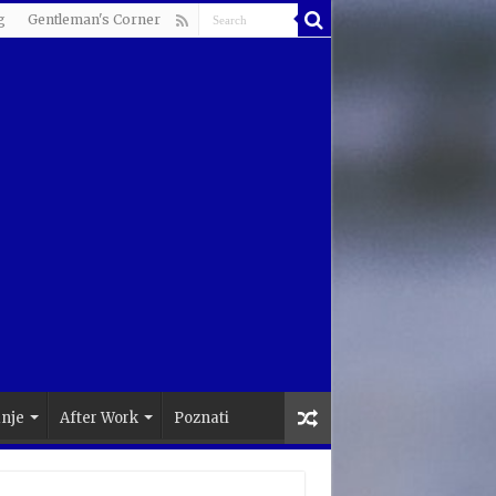
g
Gentleman's Corner
anje
After Work
Poznati