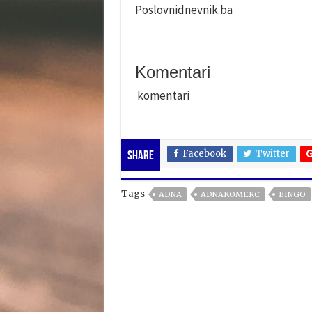
Poslovnidnevnik.ba
Komentari
komentari
Facebook
Twitter
Share
Tags
ADNA
ADNAKOMERC
BINGO