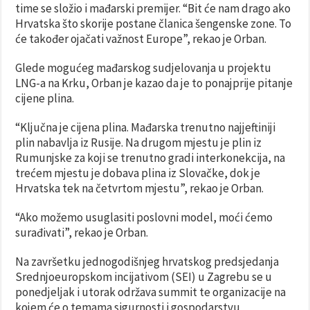
time se složio i mađarski premijer. “Bit će nam drago ako
Hrvatska što skorije postane članica šengenske zone. To
će također ojačati važnost Europe”, rekao je Orban.
Glede mogućeg mađarskog sudjelovanja u projektu
LNG-a na Krku, Orban je kazao da je to ponajprije pitanje
cijene plina.
“Ključna je cijena plina. Mađarska trenutno najjeftiniji
plin nabavlja iz Rusije. Na drugom mjestu je plin iz
Rumunjske za koji se trenutno gradi interkonekcija, na
trećem mjestu je dobava plina iz Slovačke, dok je
Hrvatska tek na četvrtom mjestu”, rekao je Orban.
“Ako možemo usuglasiti poslovni model, moći ćemo
surađivati”, rekao je Orban.
Na završetku jednogodišnjeg hrvatskog predsjedanja
Srednjoeuropskom incijativom (SEI) u Zagrebu se u
ponedjeljak i utorak održava summit te organizacije na
kojem će o temama sigurnosti i gospodarstvu