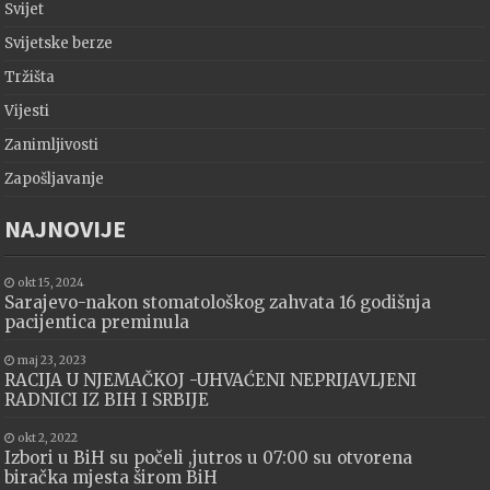
Svijet
Svijetske berze
Tržišta
Vijesti
Zanimljivosti
Zapošljavanje
NAJNOVIJE
okt 15, 2024
Sarajevo-nakon stomatološkog zahvata 16 godišnja
pacijentica preminula
maj 23, 2023
RACIJA U NJEMAČKOJ -UHVAĆENI NEPRIJAVLJENI
RADNICI IZ BIH I SRBIJE
okt 2, 2022
Izbori u BiH su počeli ,jutros u 07:00 su otvorena
biračka mjesta širom BiH