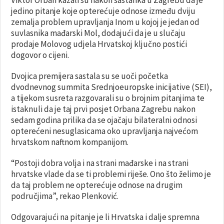
jedino pitanje koje opterećuje odnose između dviju
zemalja problem upravljanja Inom u kojoj je jedan od
suvlasnika mađarski Mol, dodajući da je u slučaju
prodaje Molovog udjela Hrvatskoj ključno postići
dogovor o cijeni.
Dvojica premijera sastala su se uoči početka
dvodnevnog summita Srednjoeuropske inicijative (SEI),
a tijekom susreta razgovarali su o brojnim pitanjima te
istaknuli da je taj prvi posjet Orbana Zagrebu nakon
sedam godina prilika da se ojačaju bilateralni odnosi
opterećeni nesuglasicama oko upravljanja najvećom
hrvatskom naftnom kompanijom.
“Postoji dobra volja i na strani mađarske i na strani
hrvatske vlade da se ti problemi riješe. Ono što želimo je
da taj problem ne opterećuje odnose na drugim
područjima”, rekao Plenković.
Odgovarajući na pitanje je li Hrvatska i dalje spremna