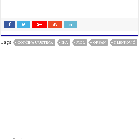
Tags
GORČINA U USTIMA
INA
MOL
ORBAN
PLENKOVIĆ