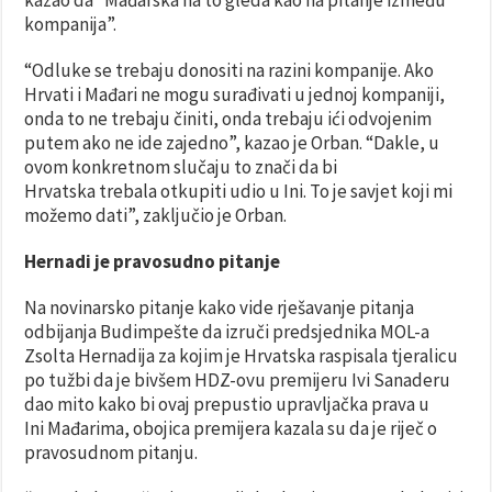
kompanija”.
“Odluke se trebaju donositi na razini kompanije. Ako
Hrvati i Mađari ne mogu surađivati u jednoj kompaniji,
onda to ne trebaju činiti, onda trebaju ići odvojenim
putem ako ne ide zajedno”, kazao je Orban. “Dakle, u
ovom konkretnom slučaju to znači da bi
Hrvatska trebala otkupiti udio u Ini. To je savjet koji mi
možemo dati”, zaključio je Orban.
Hernadi je pravosudno pitanje
Na novinarsko pitanje kako vide rješavanje pitanja
odbijanja Budimpešte da izruči predsjednika MOL-a
Zsolta Hernadija za kojim je Hrvatska raspisala tjeralicu
po tužbi da je bivšem HDZ-ovu premijeru Ivi Sanaderu
dao mito kako bi ovaj prepustio upravljačka prava u
Ini Mađarima, obojica premijera kazala su da je riječ o
pravosudnom pitanju.