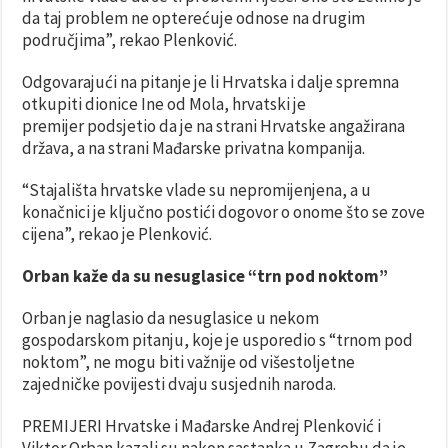
da taj problem ne opterećuje odnose na drugim
područjima”, rekao Plenković.
Odgovarajući na pitanje je li Hrvatska i dalje spremna
otkupiti dionice Ine od Mola, hrvatski je
premijer podsjetio da je na strani Hrvatske angažirana
država, a na strani Mađarske privatna kompanija.
“Stajališta hrvatske vlade su nepromijenjena, a u
konačnici je ključno postići dogovor o onome što se zove
cijena”, rekao je Plenković.
Orban kaže da su nesuglasice “trn pod noktom”
Orban je naglasio da nesuglasice u nekom
gospodarskom pitanju, koje je usporedio s “trnom pod
noktom”, ne mogu biti važnije od višestoljetne
zajedničke povijesti dvaju susjednih naroda.
PREMIJERI Hrvatske i Mađarske Andrej Plenković i
Viktor Orban kazali su nakon sastanka u Zagrebu da je