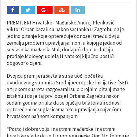
PREMIJERI Hrvatske i Mađarske Andrej Plenković i
Viktor Orban kazali su nakon sastanka u Zagrebu da je
jedino pitanje koje opterećuje odnose između dviju
zemalja problem upravljanja Inom u kojoj je jedan od
suvlasnika mađarski Mol, dodajući da je u slučaju
prodaje Molovog udjela Hrvatskoj ključno postići
dogovor o cijeni.
Dvojica premijera sastala su se uoči početka
dvodnevnog summita Srednjoeuropske inicijative (SEI),
a tijekom susreta razgovarali su o brojnim pitanjima te
istaknuli da je taj prvi posjet Orbana Zagrebu nakon
sedam godina prilika da se ojačaju bilateralni odnosi
opterećeni nesuglasicama oko upravljanja najvećom
hrvatskom naftnom kompanijom.
“Postoji dobra volja i na strani mađarske i na strani
hrvatske vlade da se ti problemi riješe. Ono što želimo je