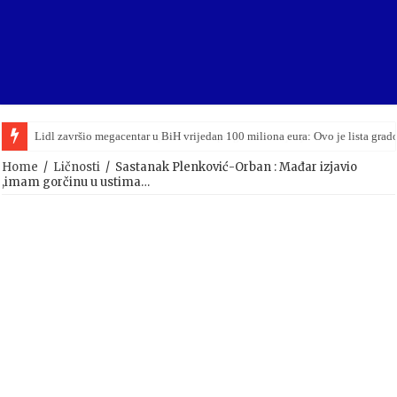
Lidl završio megacentar u BiH vrijedan 100 miliona eura: Ovo je lista grad
Home
/
Ličnosti
/
Sastanak Plenković-Orban : Mađar izjavio
,imam gorčinu u ustima…