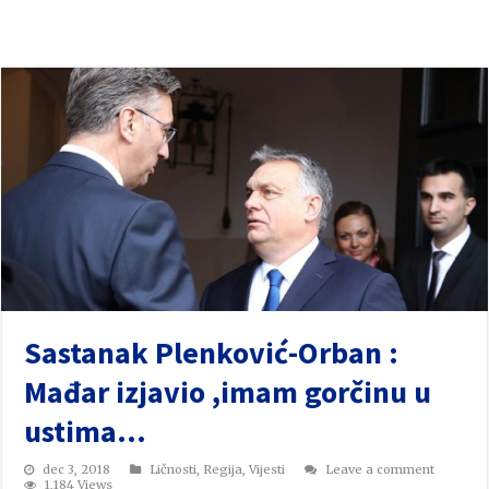
Sastanak Plenković-Orban :
Mađar izjavio ,imam gorčinu u
ustima…
dec 3, 2018
Ličnosti
,
Regija
,
Vijesti
Leave a comment
1,184 Views