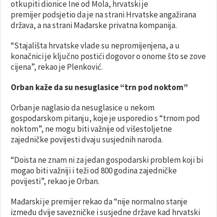
otkupiti dionice Ine od Mola, hrvatski je
premijer podsjetio da je na strani Hrvatske angažirana
država, a na strani Mađarske privatna kompanija.
“Stajališta hrvatske vlade su nepromijenjena, a u
konačnici je ključno postići dogovor o onome što se zove
cijena”, rekao je Plenković.
Orban kaže da su nesuglasice “trn pod noktom”
Orban je naglasio da nesuglasice u nekom
gospodarskom pitanju, koje je usporedio s “trnom pod
noktom”, ne mogu biti važnije od višestoljetne
zajedničke povijesti dvaju susjednih naroda.
“Doista ne znam ni za jedan gospodarski problem koji bi
mogao biti važniji i teži od 800 godina zajedničke
povijesti”, rekao je Orban.
Mađarski je premijer rekao da “nije normalno stanje
između dvije savezničke i susjedne države kad hrvatski