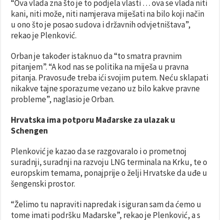
“Ova vlada zna što je to podjela vlasti … ova se vlada niti
kani, niti može, niti namjerava miješati na bilo koji način
u ono što je posao sudova i državnih odvjetništava”,
rekao je Plenković.
Orban je također istaknuo da “to smatra pravnim
pitanjem”. “A kod nas se politika na miješa u pravna
pitanja. Pravosuđe treba ići svojim putem. Neću sklapati
nikakve tajne sporazume vezano uz bilo kakve pravne
probleme”, naglasio je Orban.
Hrvatska ima potporu Mađarske za ulazak u
Schengen
Plenković je kazao da se razgovaralo i o prometnoj
suradnji, suradnji na razvoju LNG terminala na Krku, te o
europskim temama, ponajprije o želji Hrvatske da uđe u
šengenski prostor.
“Želimo tu napraviti napredak i siguran sam da ćemo u
tome imati podršku Mađarske”, rekao je Plenković, a s