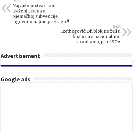
Previous
Najvažnije stvari kod
traženja stana u
Njemačkoj,subvencije
,ugovor o najmu,pretraga !!
Next
Izetbegović: Bh.blok ne želi u
koaliciju s nacionalnim
strankama, pa ni SDA
Advertisement
Google ads