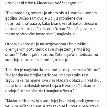
premijer nije bio u Mađarskoj već šest godina”.
“Do današnjeg posjeta ja nisam bio u Hrvatskoj sedam
godina. Došao sam ovdje u cilju promjene ove
neprirodne situacije, kako bismo vratili naše odnose u
normalni kolosijek”, rekao je Orban. “Sadašnje stanje
mene osobno čini nesretnim”, naglasio je.
Orban je kazao da je na razgovorima s hrvatskim
premijerom potvrđeno da su dvije zemlje “na istoj
strani”. “Želimo jaku Europu. Želimo jačati međusobnu
suradnju europskih naroda”, rekao je.
Također je naglasio da je suradnja dviju zemalja “dobra”.
“Gospodarske brojke su dobre, imamo stalni rast
trgovinske razmjene, sve više Mađara dolazi u Hrvatsku,
raste broj mađarskih investicija u Hrvatsku”, rekao je
dodajući da se “čini da i manjine uživaju”.
“Mađari u Hrvatskoj o sadašnjoj hrvatskoj vladi govore s
velikim poštovanjem, a isto tako se i Hrvati u Mađarskoj