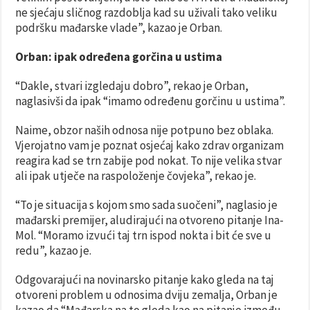
ne sjećaju sličnog razdoblja kad su uživali tako veliku
podršku mađarske vlade”, kazao je Orban.
Orban: ipak određena gorčina u ustima
“Dakle, stvari izgledaju dobro”, rekao je Orban,
naglasivši da ipak “imamo određenu gorčinu u ustima”.
Naime, obzor naših odnosa nije potpuno bez oblaka.
Vjerojatno vam je poznat osjećaj kako zdrav organizam
reagira kad se trn zabije pod nokat. To nije velika stvar
ali ipak utječe na raspoloženje čovjeka”, rekao je.
“To je situacija s kojom smo sada suočeni”, naglasio je
mađarski premijer, aludirajući na otvoreno pitanje Ina-
Mol. “Moramo izvući taj trn ispod nokta i bit će sve u
redu”, kazao je.
Odgovarajući na novinarsko pitanje kako gleda na taj
otvoreni problem u odnosima dviju zemalja, Orban je
kazao da “Mađarska na to gleda kao na pitanje između