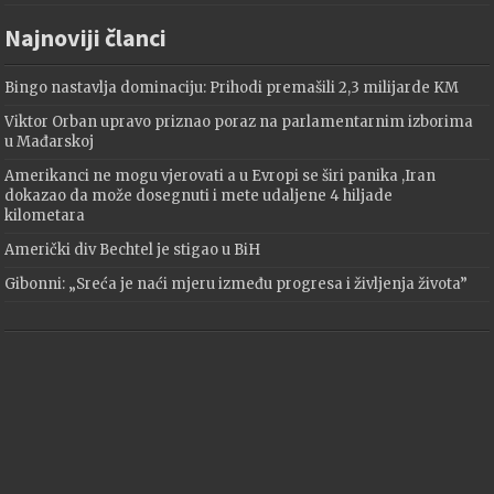
Najnoviji članci
Bingo nastavlja dominaciju: Prihodi premašili 2,3 milijarde KM
Viktor Orban upravo priznao poraz na parlamentarnim izborima
u Mađarskoj
Amerikanci ne mogu vjerovati a u Evropi se širi panika ,Iran
dokazao da može dosegnuti i mete udaljene 4 hiljade
kilometara
Američki div Bechtel je stigao u BiH
Gibonni: „Sreća je naći mjeru između progresa i življenja života”