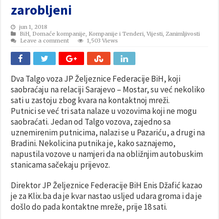
zarobljeni
jun 1, 2018
BiH
,
Domaće kompanije
,
Kompanije i Tenderi
,
Vijesti
,
Zanimljivosti
Leave a comment
1,503 Views
Dva Talgo voza JP Željeznice Federacije BiH, koji
saobraćaju na relaciji Sarajevo – Mostar, su već nekoliko
sati u zastoju zbog kvara na kontaktnoj mreži.
Putnici se već tri sata nalaze u vozovima koji ne mogu
saobraćati. Jedan od Talgo vozova, zajedno sa
uznemirenim putnicima, nalazi se u Pazariću, a drugi na
Bradini. Nekolicina putnika je, kako saznajemo,
napustila vozove u namjeri da na obližnjim autobuskim
stanicama sačekaju prijevoz.
Direktor JP Željeznice Federacije BiH Enis Džafić kazao
je za Klix.ba da je kvar nastao usljed udara groma i da je
došlo do pada kontaktne mreže, prije 18 sati.