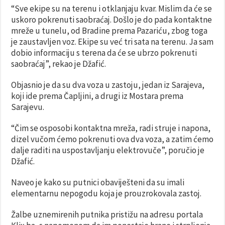
“Sve ekipe su na terenu i otklanjaju kvar. Mislim da će se
uskoro pokrenuti saobraćaj. Došlo je do pada kontaktne
mreže u tunelu, od Bradine prema Pazariću, zbog toga
je zaustavljen voz. Ekipe su već tri sata na terenu. Ja sam
dobio informaciju s terena da će se ubrzo pokrenuti
saobraćaj”, rekao je Džafić.
Objasnio je da su dva voza u zastoju, jedan iz Sarajeva,
koji ide prema Čapljini, a drugi iz Mostara prema
Sarajevu.
“Čim se osposobi kontaktna mreža, radi struje i napona,
dizel vučom ćemo pokrenuti ova dva voza, a zatim ćemo
dalje raditi na uspostavljanju elektrovuče”, poručio je
Džafić.
Naveo je kako su putnici obaviješteni da su imali
elementarnu nepogodu koja je prouzrokovala zastoj.
Žalbe uznemirenih putnika pristižu na adresu portala