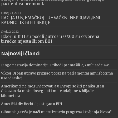
pacijentica preminula
maj 23, 2023
RACIJA U NJEMAČKOJ -UHVAĆENI NEPRIJAVLJENI
RADNICI IZ BIH I SRBIJE
okt 2, 2022
Izbori u BiH su počeli ,jutros u 07:00 su otvorena
biračka mjesta širom BiH
Najnoviji članci
Bingo nastavlja dominaciju: Prihodi premašili 2,3 milijarde KM
Viktor Orban upravo priznao poraz na parlamentarnim izborima
u Mađarskoj
Amerikanci ne mogu vjerovati a u Evropi se širi panika ,Iran
dokazao da može dosegnuti i mete udaljene 4 hiljade
kilometara
Američki div Bechtel je stigao u BiH
Gibonni: „Sreća je naći mjeru između progresa i življenja života”