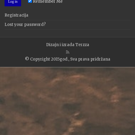
Remember Me
Registracija
Lost your password?
Dizajn i izrada
Terzza
© Copyright 2015god., Sva prava pridržana
WP2Social Auto Publish
Powered By :
XYZScripts.com