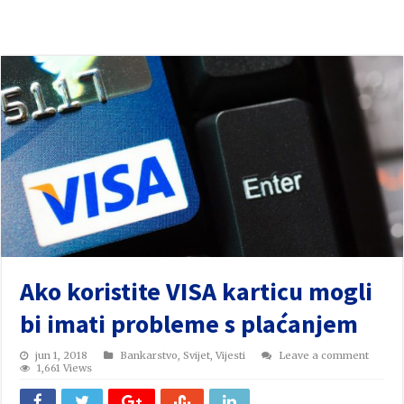
Ako koristite VISA karticu mogli
bi imati probleme s plaćanjem
jun 1, 2018
Bankarstvo
,
Svijet
,
Vijesti
Leave a comment
1,661 Views