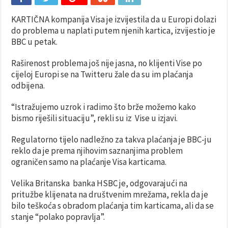
KARTIČNA kompanija Visa je izvijestila da u Europi dolazi
do problema u naplati putem njenih kartica, izvijestio je
BBC u petak.
Raširenost problema još nije jasna, no klijenti Vise po
cijeloj Europi se na Twitteru žale da su im plaćanja
odbijena.
“Istražujemo uzrok i radimo što brže možemo kako
bismo riješili situaciju”, rekli su iz Vise u izjavi.
Regulatorno tijelo nadležno za takva plaćanja je BBC-ju
reklo da je prema njihovim saznanjima problem
ograničen samo na plaćanje Visa karticama.
Velika Britanska banka HSBC je, odgovarajući na
pritužbe klijenata na društvenim mrežama, rekla da je
bilo teškoća s obradom plaćanja tim karticama, ali da se
stanje “polako popravlja”.