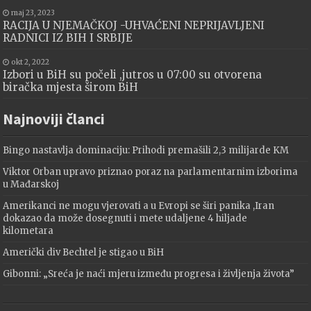
maj 23, 2023
RACIJA U NJEMAČKOJ -UHVAĆENI NEPRIJAVLJENI
RADNICI IZ BIH I SRBIJE
okt 2, 2022
Izbori u BiH su počeli ,jutros u 07:00 su otvorena
biračka mjesta širom BiH
Najnoviji članci
Bingo nastavlja dominaciju: Prihodi premašili 2,3 milijarde KM
Viktor Orban upravo priznao poraz na parlamentarnim izborima
u Mađarskoj
Amerikanci ne mogu vjerovati a u Evropi se širi panika ,Iran
dokazao da može dosegnuti i mete udaljene 4 hiljade
kilometara
Američki div Bechtel je stigao u BiH
Gibonni: „Sreća je naći mjeru između progresa i življenja života”