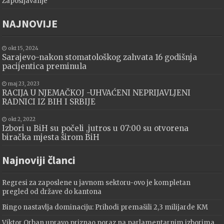
Zapošljavanje
NAJNOVIJE
okt 15, 2024
Sarajevo-nakon stomatološkog zahvata 16 godišnja
pacijentica preminula
maj 23, 2023
RACIJA U NJEMAČKOJ -UHVAĆENI NEPRIJAVLJENI
RADNICI IZ BIH I SRBIJE
okt 2, 2022
Izbori u BiH su počeli ,jutros u 07:00 su otvorena
biračka mjesta širom BiH
Najnoviji članci
Regresi za zaposlene u javnom sektoru-ovo je kompletan
pregled od države do kantona
Bingo nastavlja dominaciju: Prihodi premašili 2,3 milijarde KM
Viktor Orban upravo priznao poraz na parlamentarnim izborima