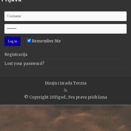
Remember Me
Registracija
Lost your password?
Dizajn i izrada
Terzza
© Copyright 2015god., Sva prava pridržana
WP2Social Auto Publish
Powered By :
XYZScripts.com