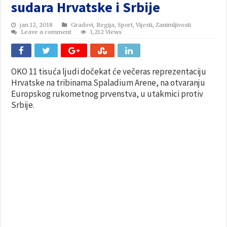
sudara Hrvatske i Srbije
jan 12, 2018
Gradovi
,
Regija
,
Sport
,
Vijesti
,
Zanimljivosti
Leave a comment
1,212 Views
OKO 11 tisuća ljudi dočekat će večeras reprezentaciju
Hrvatske na tribinama Spaladium Arene, na otvaranju
Europskog rukometnog prvenstva, u utakmici protiv
Srbije.