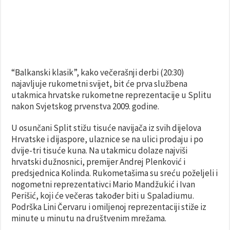
“Balkanski klasik”, kako večerašnji derbi (20:30)
najavljuje rukometni svijet, bit će prva službena
utakmica hrvatske rukometne reprezentacije u Splitu
nakon Svjetskog prvenstva 2009. godine.
U osunčani Split stižu tisuće navijača iz svih dijelova
Hrvatske i dijaspore, ulaznice se na ulici prodaju i po
dvije-tri tisuće kuna. Na utakmicu dolaze najviši
hrvatski dužnosnici, premijer Andrej Plenković i
predsjednica Kolinda. Rukometašima su sreću poželjeli i
nogometni reprezentativci Mario Mandžukić i Ivan
Perišić, koji će večeras također biti u Spaladiumu.
Podrška Lini Červaru i omiljenoj reprezentaciji stiže iz
minute u minutu na društvenim mrežama.