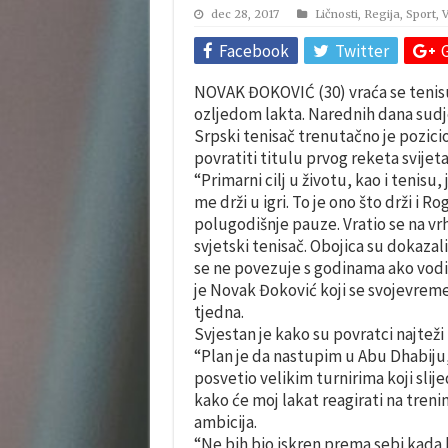
dec 28, 2017
Ličnosti
,
Regija
,
Sport
,
V
Facebook
Twitter
NOVAK ĐOKOVIĆ (30) vraća se teni
ozljedom lakta. Narednih dana sudj
Srpski tenisač trenutačno je pozicio
povratiti titulu prvog reketa svijeta
“Primarni cilj u životu, kao i tenisu
me drži u igri. To je ono što drži i Ro
polugodišnje pauze. Vratio se na vrh
svjetski tenisač. Obojica su dokaza
se ne povezuje s godinama ako vodiš
je Novak Đoković koji se svojevreme
tjedna.
Svjestan je kako su povratci najte
“Plan je da nastupim u Abu Dhabiju,
posvetio velikim turnirima koji slije
kako će moj lakat reagirati na treni
ambicija.
“Ne bih bio iskren prema sebi kada