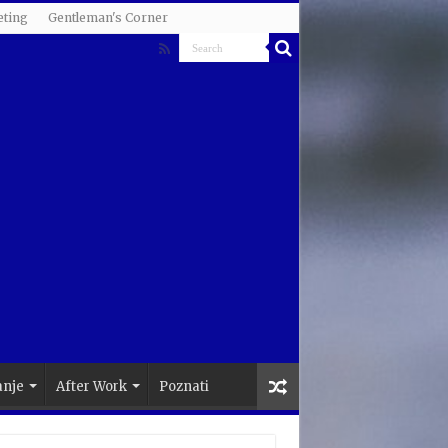
ting
Gentleman's Corner
anje
After Work
Poznati