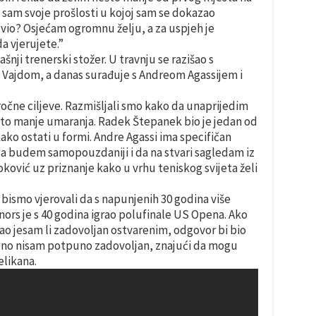
n sam svoje prošlosti u kojoj sam se dokazao
vio? Osjećam ogromnu želju, a za uspjeh je
 vjerujete.”
nji trenerski stožer. U travnju se razišao s
ajdom, a danas surađuje s Andreom Agassijem i
ročne ciljeve. Razmišljali smo kako da unaprijedim
 što manje umaranja. Radek Štepanek bio je jedan od
kako ostati u formi. Andre Agassi ima specifičan
 da budem samopouzdaniji i da na stvari sagledam iz
oković uz priznanje kako u vrhu teniskog svijeta želi
 bismo vjerovali da s napunjenih 30 godina više
ors je s 40 godina igrao polufinale US Opena. Ako
rao jesam li zadovoljan ostvarenim, odgovor bi bio
 no nisam potpuno zadovoljan, znajući da mogu
elikana.