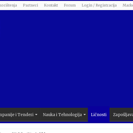
korištenja
Partneri
Kontakt
Forum
Login / Registracija
Marke
panije i Tenderi
Nauka i Tehnologija
Ličnosti
Zapošljav