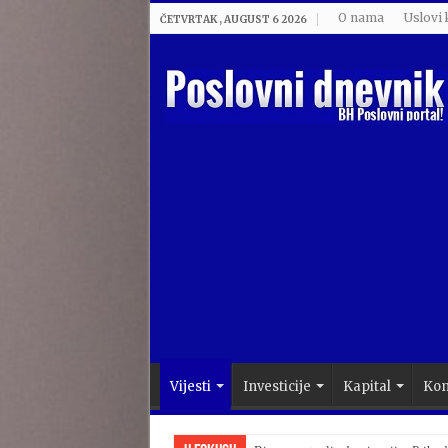
O nama
Uslovi 
ČETVRTAK , AUGUST 6 2026
Vijesti
Investicije
Kapital
Kom