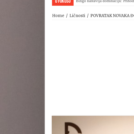
U Fokusu
Bingo nastavlja dominaciju: Prihod
Viktor Orban upravo priznao poraz
Home
/
Ličnosti
/
POVRATAK NOVAKA ĐOKO