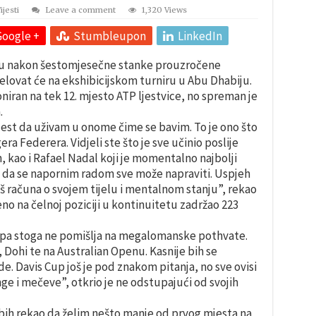
ijesti
Leave a comment
1,320 Views
Google +
Stumbleupon
LinkedIn
su nakon šestomjesečne stanke prouzročene
elovat će na ekshibicijskom turniru u Abu Dhabiju.
niran na tek 12. mjesto ATP ljestvice, no spreman je
.
, jest da uživam u onome čime se bavim. To je ono što
gera Federera. Vidjeli ste što je sve učinio poslije
, kao i Rafael Nadal koji je momentalno najbolji
li da se napornim radom sve može napraviti. Uspjeh
 računa o svojem tijelu i mentalnom stanju”, rekao
no na čelnoj poziciji u kontinuitetu zadržao 223
ži pa stoga ne pomišlja na megalomanske pothvate.
 Dohi te na Australian Openu. Kasnije bih se
de. Davis Cup još je pod znakom pitanja, no sve ovisi
nge i mečeve”, otkrio je ne odstupajući od svojih
 bih rekao da želim nešto manje od prvog mjesta na