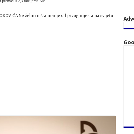
i premašili 2,3 milijarde KM
 na parlamentarnim izborima u Mađarskoj
VIĆA Ne želim ništa manje od prvog mjesta na svijetu
Adv
Goo