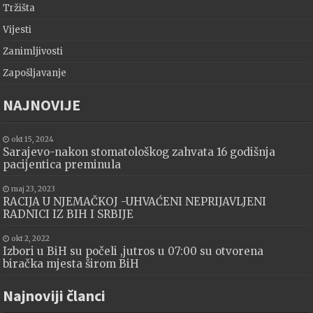
Tržišta
Vijesti
Zanimljivosti
Zapošljavanje
NAJNOVIJE
okt 15, 2024
Sarajevo-nakon stomatološkog zahvata 16 godišnja
pacijentica preminula
maj 23, 2023
RACIJA U NJEMAČKOJ -UHVAĆENI NEPRIJAVLJENI
RADNICI IZ BIH I SRBIJE
okt 2, 2022
Izbori u BiH su počeli ,jutros u 07:00 su otvorena
biračka mjesta širom BiH
Najnoviji članci