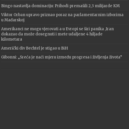
Bingo nastavlja dominaciju: Prihodi premašili 2,3 milijarde KM
Viktor Orban upravo priznao poraz na parlamentarnim izborima
u Mađarskoj
Amerikanci ne mogu vjerovati a u Evropi se širi panika ,Iran
dokazao da može dosegnuti i mete udaljene 4 hiljade
kilometara
Američki div Bechtel je stigao u BiH
Gibonni: „Sreća je naći mjeru između progresa i življenja života”