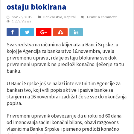
ostaju blokirana
nov 25, 2015
Bankarstvo
,
Kapital
Leave a comment
1,272 Views
Sva sredstva na računima klijenata u Banci Srpske, u
kojoj je Agencija za bankarstvo 16.novembra, uvela
privremenu upravu, i dalje ostaju blokirana sve dok
privremeni upravnik ne predloži konačno rješenje za tu
banku.
U Banci Srpske još se nalazi intervetni tim Agencije za
bankarstvo, koji vrši popis aktive i pasive banke sa
stanjem na 16.novembra i zadržat će se sve do okončanja
popisa.
Privremeni upravnik obavezan je da u roku od 60 dana
od imenovanja sačini konačni bilans, obavi razgovor s
vlasnicima Banke Srpske i pismeno predloži konačno