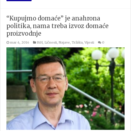
“Kupujmo domaće” je anahrona
politika, nama treba izvoz domaće
proizvodnje
mar 4, 2016
BiH
,
Ličnosti
,
Najave
,
Tržišta
,
Vijesti
0