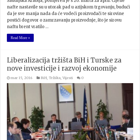
Saudijska Arabija, pomjeren je s 20. marta za april. Cijene
nafte nastavile su u utorak pad u azijskom trgovanju, budući
da je sve manja nada da će vodeći proizvođači te sirovine
postići dogovor o zamrzavanju proizvodnje, što je sirovu
naftu brent vratilo …
Read More »
Liberalizacija tržišta BiH i Turske za
nove investicije i razvoj ekonomije
mar 15, 2016
BiH
,
Tržišta
,
Vijesti
0