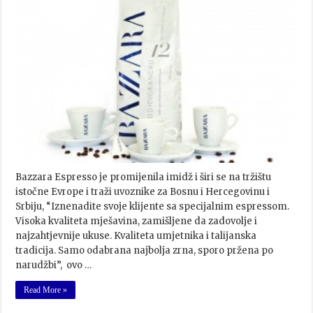
Bazzara Espresso je promijenila imidž i širi se na tržištu
istočne Evrope i traži uvoznike za Bosnu i Hercegovinu i
Srbiju, “Iznenadite svoje klijente sa specijalnim espressom.
Visoka kvaliteta mješavina, zamišljene da zadovolje i
najzahtjevnije ukuse. Kvaliteta umjetnika i talijanska
tradicija. Samo odabrana najbolja zrna, sporo pržena po
narudžbi”, ovo …
Read More »