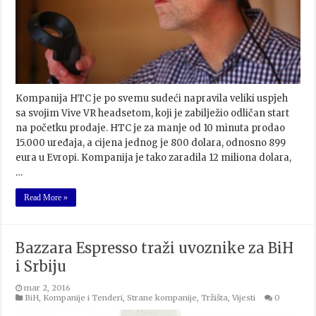
Kompanija HTC je po svemu sudeći napravila veliki uspjeh
sa svojim Vive VR headsetom, koji je zabilježio odličan start
na početku prodaje. HTC je za manje od 10 minuta prodao
15.000 uređaja, a cijena jednog je 800 dolara, odnosno 899
eura u Evropi. Kompanija je tako zaradila 12 miliona dolara,
…
Read More »
Bazzara Espresso traži uvoznike za BiH
i Srbiju
mar 2, 2016
BiH
,
Kompanije i Tenderi
,
Strane kompanije
,
Tržišta
,
Vijesti
0