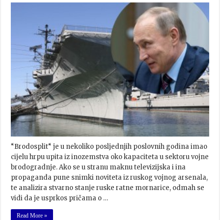
“Brodosplit“ je u nekoliko posljednjih poslovnih godina imao
cijelu hrpu upita iz inozemstva oko kapaciteta u sektoru vojne
brodogradnje. Ako se u stranu maknu televizijska i ina
propaganda pune snimki noviteta iz ruskog vojnog arsenala,
te analizira stvarno stanje ruske ratne mornarice, odmah se
vidi da je usprkos pričama o …
Read More »