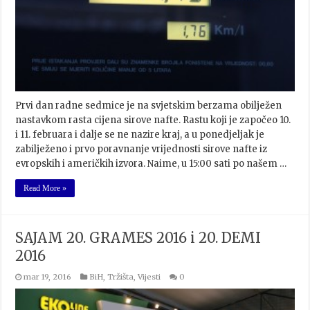
Prvi dan radne sedmice je na svjetskim berzama obilježen
nastavkom rasta cijena sirove nafte. Rastu koji je započeo 10.
i 11. februara i dalje se ne nazire kraj, a u ponedjeljak je
zabilježeno i prvo poravnanje vrijednosti sirove nafte iz
evropskih i američkih izvora. Naime, u 15:00 sati po našem …
Read More »
SAJAM 20. GRAMES 2016 i 20. DEMI
2016
mar 19, 2016
BiH
,
Tržišta
,
Vijesti
0