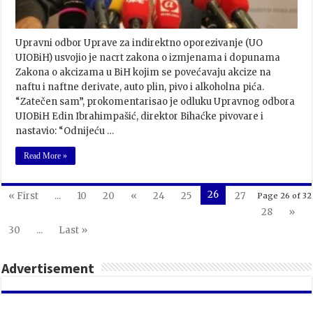
Upravni odbor Uprave za indirektno oporezivanje (UO
UIOBiH) usvojio je nacrt zakona o izmjenama i dopunama
Zakona o akcizama u BiH kojim se povećavaju akcize na
naftu i naftne derivate, auto plin, pivo i alkoholna pića.
“Zatečen sam”, prokomentarisao je odluku Upravnog odbora
UIOBiH Edin Ibrahimpašić, direktor Bihaćke pivovare i
nastavio: “Odnijeću …
Read More »
26
« First
...
10
20
«
24
25
27
Page 26 of 32
28
»
30
...
Last »
Advertisement