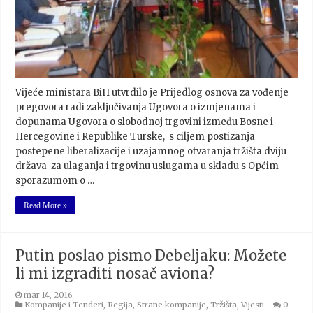
Vijeće ministara BiH utvrdilo je Prijedlog osnova za vođenje
pregovora radi zaključivanja Ugovora o izmjenama i
dopunama Ugovora o slobodnoj trgovini između Bosne i
Hercegovine i Republike Turske, s ciljem postizanja
postepene liberalizacije i uzajamnog otvaranja tržišta dviju
država za ulaganja i trgovinu uslugama u skladu s Općim
sporazumom o …
Read More »
Putin poslao pismo Debeljaku: Možete
li mi izgraditi nosač aviona?
mar 14, 2016
Kompanije i Tenderi
,
Regija
,
Strane kompanije
,
Tržišta
,
Vijesti
0