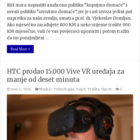
BiH mora napustiti anahronu politiku “kupujmo domaće” i
uvesti politiku “izvozimo domaće”, jer je rast izvoza jedini put
napretka za našu zemlju, smatra prof. dr. Vjekoslav Domljan.
Ako mjesečno zarađujete 800 KM a neko vrijeme trošite 900
KM mjesečno, vaši će vas povjerioci upozoriti i potom tražiti
da im pozajmljeni …
Read More »
HTC prodao 15.000 Vive VR uređaja za
manje od deset minuta
mar 4, 2016
Nauka i Tehnologija
,
Svijet
,
Tržišta
,
Vijesti
0