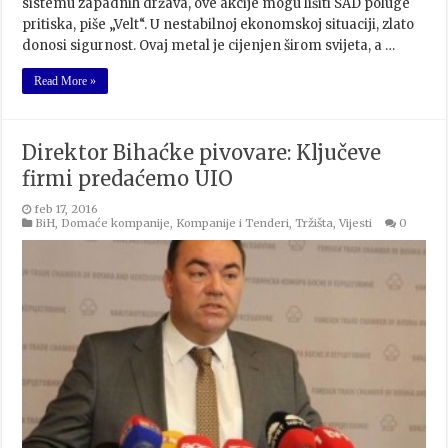
sistemu zapadnih država, ove akcije mogu lišiti SAD poluge
pritiska, piše „Velt“. U nestabilnoj ekonomskoj situaciji, zlato
donosi sigurnost. Ovaj metal je cijenjen širom svijeta, a …
Read More »
Direktor Bihaćke pivovare: Ključeve
firmi predaćemo UIO
feb 17, 2016
BiH
,
Domaće kompanije
,
Kompanije i Tenderi
,
Tržišta
,
Vijesti
0