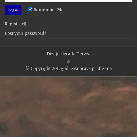
Remember Me
Registracija
Lost your password?
Dizajn i izrada
Terzza
© Copyright 2015god., Sva prava pridržana
WP2Social Auto Publish
Powered By :
XYZScripts.com