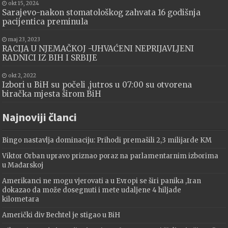
okt 15, 2024
Sarajevo-nakon stomatološkog zahvata 16 godišnja
pacijentica preminula
maj 23, 2023
RACIJA U NJEMAČKOJ -UHVAĆENI NEPRIJAVLJENI
RADNICI IZ BIH I SRBIJE
okt 2, 2022
Izbori u BiH su počeli ,jutros u 07:00 su otvorena
biračka mjesta širom BiH
Najnoviji članci
Bingo nastavlja dominaciju: Prihodi premašili 2,3 milijarde KM
Viktor Orban upravo priznao poraz na parlamentarnim izborima
u Mađarskoj
Amerikanci ne mogu vjerovati a u Evropi se širi panika ,Iran
dokazao da može dosegnuti i mete udaljene 4 hiljade
kilometara
Američki div Bechtel je stigao u BiH