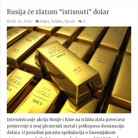
Rusija će zlatom “istisnuti” dolar
feb 26, 2016
Svijet
,
Tržišta
,
Vijesti
0
Intenziviranje akcija Rusije i Kine na tržištu zlata povećava
povjerenje u ovaj plemeniti metal i potkopava dominaciju
dolara. U pozadini porasta spekulacija o finansijskom