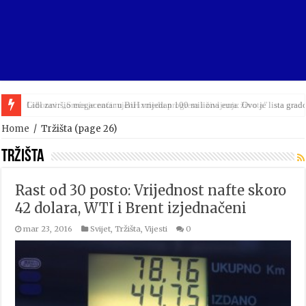
Lidl završio megacentar u BiH vrijedan 100 miliona eura: Ovo je lista grad
Home
/
Tržišta
(page 26)
Tržišta
Rast od 30 posto: Vrijednost nafte skoro
42 dolara, WTI i Brent izjednačeni
mar 23, 2016
Svijet
,
Tržišta
,
Vijesti
0