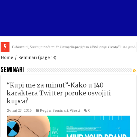
Lidl završio megacentar u BiH vrijedan 100 miliona eura: Ovo je lista grad
Home
/
Seminari
(page 13)
Seminari
“Kupi me za minut”-Kako u 140
karaktera Twitter poruke osvojiti
kupca?
maj 23, 2016
Regija
,
Seminari
,
Vijesti
0