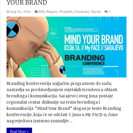
YOUR BRAND
maj 10, 2016
BiH
,
Najave
,
Projekti
,
Seminari
,
Vijesti
1
Branding konferencija najjačim programom do sada,
nastavlja sa predstavljanjem svjetskih trendova u oblasti
brendinga i komunikacija. Sarajevo i ovog juna postaje
regionalni centar diskusije na temu brendinga i
komunikacija. “Mind Your Brand” slogan je šeste Branding
konferencije, koja će se održati 3. juna u My FACE-u, čime
nagovještava iznimno zanimljiv …
Read More »