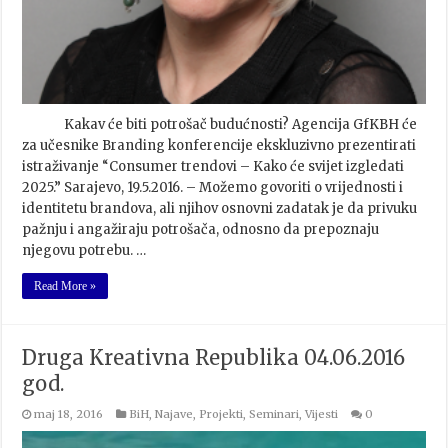
Kakav će biti potrošač budućnosti? Agencija GfKBH će
za učesnike Branding konferencije ekskluzivno prezentirati
istraživanje “Consumer trendovi – Kako će svijet izgledati
2025.” Sarajevo, 19.5.2016. – Možemo govoriti o vrijednosti i
identitetu brandova, ali njihov osnovni zadatak je da privuku
pažnju i angažiraju potrošača, odnosno da prepoznaju
njegovu potrebu. …
Read More »
Druga Kreativna Republika 04.06.2016
god.
maj 18, 2016
BiH
,
Najave
,
Projekti
,
Seminari
,
Vijesti
0