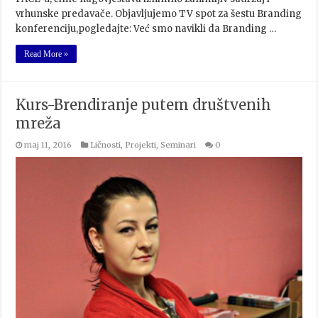
vrhunske predavače. Objavljujemo TV spot za šestu Branding
konferenciju,pogledajte: Već smo navikli da Branding …
Read More »
Kurs-Brendiranje putem društvenih
mreža
maj 11, 2016
Ličnosti
,
Projekti
,
Seminari
0