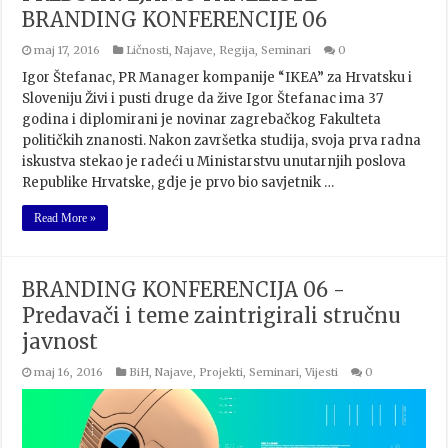
BRANDING KONFERENCIJE 06
maj 17, 2016
Ličnosti
,
Najave
,
Regija
,
Seminari
0
Igor Štefanac, PR Manager kompanije “IKEA” za Hrvatsku i
Sloveniju Živi i pusti druge da žive Igor Štefanac ima 37
godina i diplomirani je novinar zagrebačkog Fakulteta
političkih znanosti. Nakon završetka studija, svoja prva radna
iskustva stekao je radeći u Ministarstvu unutarnjih poslova
Republike Hrvatske, gdje je prvo bio savjetnik …
Read More »
BRANDING KONFERENCIJA 06 -
Predavači i teme zaintrigirali stručnu
javnost
maj 16, 2016
BiH
,
Najave
,
Projekti
,
Seminari
,
Vijesti
0