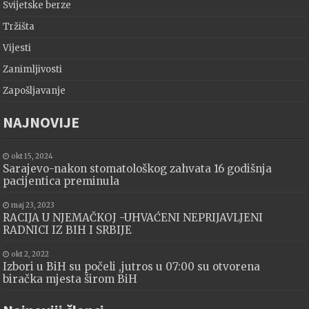
Svijetske berze
Tržišta
Vijesti
Zanimljivosti
Zapošljavanje
NAJNOVIJE
okt 15, 2024
Sarajevo-nakon stomatološkog zahvata 16 godišnja
pacijentica preminula
maj 23, 2023
RACIJA U NJEMAČKOJ -UHVAĆENI NEPRIJAVLJENI
RADNICI IZ BIH I SRBIJE
okt 2, 2022
Izbori u BiH su počeli ,jutros u 07:00 su otvorena
biračka mjesta širom BiH