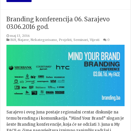
Branding konferencija 06. Sarajevo
03.06.2016 god.
maj 13, 2016
BiH
,
Najave
,
Nekategorisano
,
Projekti
,
Seminari
,
Vijesti
0
Sarajevo i ovog juna postaje regionalni centar diskusije na
temu brendinga i komunikacija. “Mind Your Brand” slogan je
šeste Branding konferencije, koja će se održati 3. juna u My
FACE-u, čime nagovještava iznimno zanimljiv sadržaj i