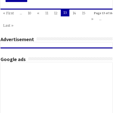
13
« First
...
10
«
11
12
14
15
Page 13 of 16
»
...
Last »
Advertisement
Google ads