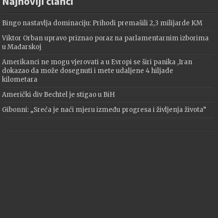
Najnoviji članci
Bingo nastavlja dominaciju: Prihodi premašili 2,3 milijarde KM
Viktor Orban upravo priznao poraz na parlamentarnim izborima
u Mađarskoj
Amerikanci ne mogu vjerovati a u Evropi se širi panika ,Iran
dokazao da može dosegnuti i mete udaljene 4 hiljade
kilometara
Američki div Bechtel je stigao u BiH
Gibonni: „Sreća je naći mjeru između progresa i življenja života”