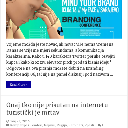
Vrijeme možda jeste novac, ali novac više nema vremena.
Danas se vrijeme mjeri sekundama, a komunikacija
karakterima. Kako u 140 karaktera Twitter poruke osvojiti
kupca i kako kroz tzv. elevator pitch prodati biznis ideju?
Odgovore na ova pitanja možete dobiti na Branding
konferenciji 06, tačnije na panel diskusiji pod nazivom …
Read More »
Onaj tko nije prisutan na internetu
turistički je mrtav
maj 23, 2016
Kompanije i Tenderi
,
Najave
,
Regija
,
Seminari
,
Vijesti
1