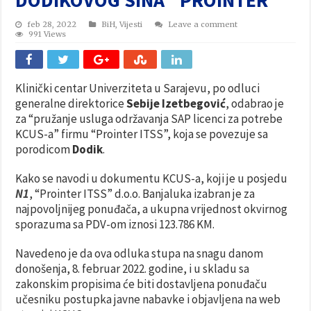
feb 28, 2022
BiH
,
Vijesti
Leave a comment
991 Views
Klinički centar Univerziteta u Sarajevu, po odluci
generalne direktorice
Sebije Izetbegović
, odabrao je
za “pružanje usluga održavanja SAP licenci za potrebe
KCUS-a” firmu “Prointer ITSS”, koja se povezuje sa
porodicom
Dodik
.
Kako se navodi u dokumentu KCUS-a, koji je u posjedu
N1
, “Prointer ITSS” d.o.o. Banjaluka izabran je za
najpovoljnijeg ponuđača, a ukupna vrijednost okvirnog
sporazuma sa PDV-om iznosi 123.786 KM.
Navedeno je da ova odluka stupa na snagu danom
donošenja, 8. februar 2022. godine, i u skladu sa
zakonskim propisima će biti dostavljena ponuđaču
učesniku postupka javne nabavke i objavljena na web