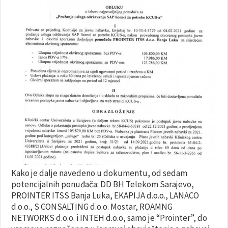
Kako je dalje navedeno u dokumentu, od sedam
potencijalnih ponuđača: DD BH Telekom Sarajevo,
PROINTER ITSS Banja Luka, EKAPIJA d.o.o., LANACO
d.o.o., S CONSALTING d.o.o. Mostar, ROAMNG
NETWORKS d.o.o. i INTEH d.o.o, samo je “Prointer”, do