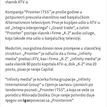
vlasnik ATV-a.
Kompanija “Prointer ITSS” je prošle godine u
potpunosti preuzela vlasništvo nad banjalučkom
Alternativnom televizijom. Prvo je kupljen udio u ATV-u
od „Integra inženjeringa“ i „Grand trade“, a zatim
“Prointer” postaje vlasnik i firme „K-2“ audio usluge,
koja takođe ima udio u banjalučkoj televiziji.
Međutim, ova godina donosi nove promjene u vlasničkoj
strukturi. „Prointer“ je odlučio da u firmu „Infinity
media“ prebaci ATV, kao i firmu „K-2“. „Infinity media“ je
sada vlasnik 80 posto kapitala ATV-a, dok „K-2“ ima 20
posto, pisao je ranije Capital.
“Infinity media“ je kćerka firma grupacije „Infinity
International Group“ u čijem je sastavu i javnosti po
tenderima poznati „Prointer ITSS“, a koja se veže za
porodicu Milorada Dodika. On je ranije potvrdio da je
njegov sin
Igor
povezan sa „Prointerom“.