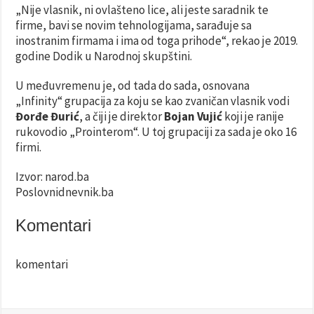
„Nije vlasnik, ni ovlašteno lice, ali jeste saradnik te
firme, bavi se novim tehnologijama, sarađuje sa
inostranim firmama i ima od toga prihode“, rekao je 2019.
godine Dodik u Narodnoj skupštini.
U međuvremenu je, od tada do sada, osnovana
„Infinity“ grupacija za koju se kao zvaničan vlasnik vodi
Đorđe Đurić
, a čiji je direktor
Bojan Vujić
koji je ranije
rukovodio „Prointerom“. U toj grupaciji za sada je oko 16
firmi.
Izvor: narod.ba
Poslovnidnevnik.ba
Komentari
komentari