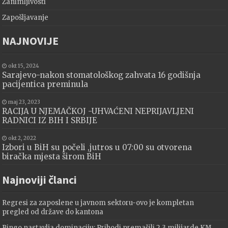
Zanimljivosti
Zapošljavanje
NAJNOVIJE
okt 15, 2024
Sarajevo-nakon stomatološkog zahvata 16 godišnja
pacijentica preminula
maj 23, 2023
RACIJA U NJEMAČKOJ -UHVAĆENI NEPRIJAVLJENI
RADNICI IZ BIH I SRBIJE
okt 2, 2022
Izbori u BiH su počeli ,jutros u 07:00 su otvorena
biračka mjesta širom BiH
Najnoviji članci
Regresi za zaposlene u javnom sektoru-ovo je kompletan
pregled od države do kantona
Bingo nastavlja dominaciju: Prihodi premašili 2,3 milijarde KM