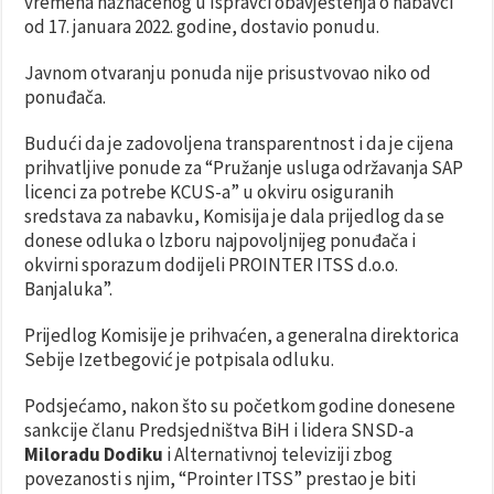
vremena naznačenog u Ispravci obavještenja o nabavci
od 17. januara 2022. godine, dostavio ponudu.
Javnom otvaranju ponuda nije prisustvovao niko od
ponuđača.
Budući da je zadovoljena transparentnost i da je cijena
prihvatljive ponude za “Pružanje usluga održavanja SAP
licenci za potrebe KCUS-a” u okviru osiguranih
sredstava za nabavku, Komisija je dala prijedlog da se
donese odluka o lzboru najpovoljnijeg ponuđača i
okvirni sporazum dodijeli PROINTER ITSS d.o.o.
Banjaluka”.
Prijedlog Komisije je prihvaćen, a generalna direktorica
Sebije Izetbegović je potpisala odluku.
Podsjećamo, nakon što su početkom godine donesene
sankcije članu Predsjedništva BiH i lidera SNSD-a
Miloradu Dodiku
i Alternativnoj televiziji zbog
povezanosti s njim, “Prointer ITSS” prestao je biti