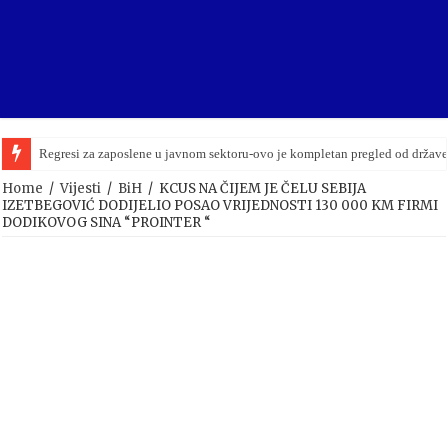
Regresi za zaposlene u javnom sektoru-ovo je kompletan pregled od držav
Home
/
Vijesti
/
BiH
/
KCUS NA ČIJEM JE ČELU SEBIJA
IZETBEGOVIĆ DODIJELIO POSAO VRIJEDNOSTI 130 000 KM FIRMI
DODIKOVOG SINA “PROINTER “