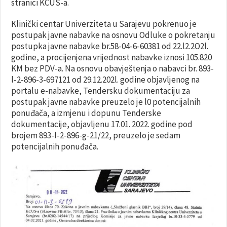
stranici KCUS-a.
Klinički centar Univerziteta u Sarajevu pokrenuo je
postupak javne nabavke na osnovu Odluke o pokretanju
postupka javne nabavke br.58-04-6-60381 od 22.l2.2O2l.
godine, a procijenjena vrijednost nabavke iznosi 105.820
KM bez PDV-a. Na osnovu obavještenja o nabavci br. 893-
l-2-896-3-697121 od 29.12.202l. godine objavljenog na
portalu e-nabavke, Tendersku dokumentaciju za
postupak javne nabavke preuzelo je l0 potencijalnih
ponuđača, a izmjenu i dopunu Tenderske
dokumentacije, objavljenu 17.01. 2022. godine pod
brojem 893-l-2-896-g-21/22, preuzelo je sedam
potencijalnih ponuđača.