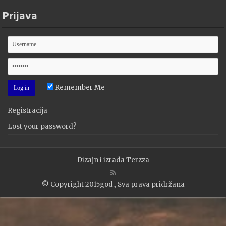
Prijava
Remember Me
Registracija
Lost your password?
Dizajn i izrada
Terzza
© Copyright 2015god., Sva prava pridržana
WP2Social Auto Publish
Powered By :
XYZScripts.com