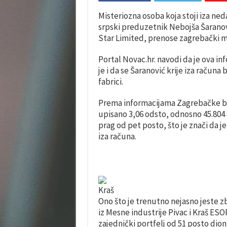
Misteriozna osoba koja stoji iza n
srpski preduzetnik Nebojša Šaranovi
Star Limited, prenose zagrebački me
Portal Novac.hr. navodi da je ova in
je i da se Šaranović krije iza računa
fabrici.
Prema informacijama Zagrebačke bu
upisano 3,06 odsto, odnosno 45.804 
prag od pet posto, što je znači da j
iza računa.
Kraš
Ono što je trenutno nejasno jeste z
iz Mesne industrije Pivac i Kraš ESO
zajednički portfelj od 51 posto dion