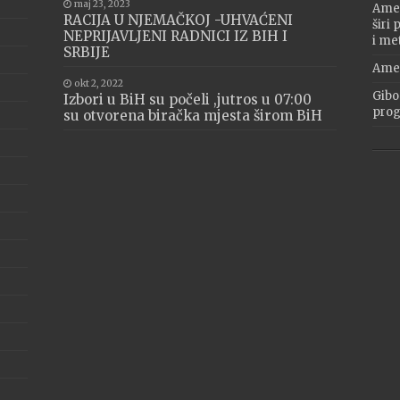
maj 23, 2023
Amer
RACIJA U NJEMAČKOJ -UHVAĆENI
širi
NEPRIJAVLJENI RADNICI IZ BIH I
i me
SRBIJE
Amer
okt 2, 2022
Gibo
Izbori u BiH su počeli ,jutros u 07:00
progr
su otvorena biračka mjesta širom BiH