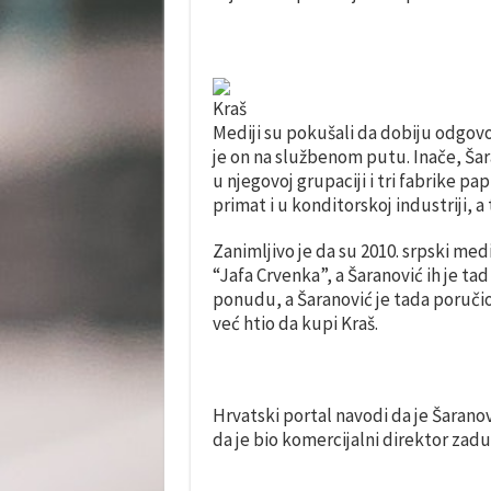
Kraš
Mediji su pokušali da dobiju odgovo
je on na službenom putu. Inače, Šar
u njegovoj grupaciji i tri fabrike pa
primat i u konditorskoj industriji, a
Zanimljivo je da su 2010. srpski medij
“Jafa Crvenka”, a Šaranović ih je t
ponudu, a Šaranović je tada poručio 
već htio da kupi Kraš.
Hrvatski portal navodi da je Šaranovi
da je bio komercijalni direktor zadu