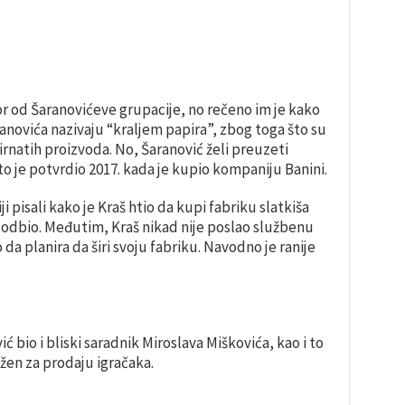
r od Šaranovićeve grupacije, no rečeno im je kako
anovića nazivaju “kraljem papira”, zbog toga što su
pirnatih proizvoda. No, Šaranović želi preuzeti
 to je potvrdio 2017. kada je kupio kompaniju Banini.
i pisali kako je Kraš htio da kupi fabriku slatkiša
ad odbio. Međutim, Kraš nikad nije poslao službenu
da planira da širi svoju fabriku. Navodno je ranije
ć bio i bliski saradnik Miroslava Miškovića, kao i to
žen za prodaju igračaka.