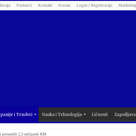
štenja
Partneri
Kontakt
Forum
Login / Registracija
Marketin
anije i Tenderi
Nauka i Tehnologija
Ličnosti
Zapošljava
i premašili 2,3 milijarde KM