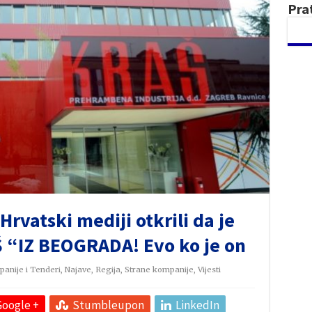
Pra
vatski mediji otkrili da je
 “IZ BEOGRADA! Evo ko je on
anije i Tenderi
,
Najave
,
Regija
,
Strane kompanije
,
Vijesti
Google +
Stumbleupon
LinkedIn