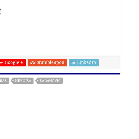
)
Google +
Stumbleupon
LinkedIn
RAŠ
NEBOJŠA
ŠARANOVIĆ