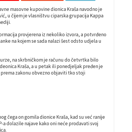
edavne masovne kupovine dionica Kraša navodno je
ć, u čijem je vlasništvu ciparska grupacija Kappa
diji.
formacija provjerena iz nekoliko izvora, a potvrđeno
 banke na kojem se sada nalazi šest odsto udjela u
rze, na skrbničkom je računu do četvrtka bilo
deonica Kraša, a u petak ili ponedjeljak pređen je
e prema zakonu obvezno objaviti tko stoji
bog čega on gomila dionice Kraša, kad su već ranije
P-a dolazile najave kako oni neće prodavati svoj
ica.