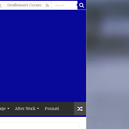
g
Gentleman's Corner
nje
After Work
Poznati