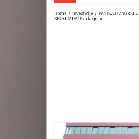
Home
/
Investicije
/
PANIKA U ZAGREBU! H
BEOGRADA! Evo ko je on