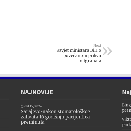
Next
Savjet ministara BiH o
povećanom prilivu
migranata
NAJNOVIJE
Naj
Bing
okt 15, 2024
prem
Sarajevo-nakon stomatološkog
zahvata 16 godišnja pacijentica
Vikt
preminula
parl