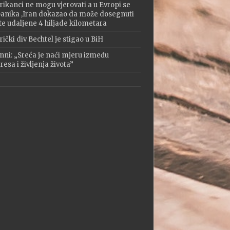
ikanci ne mogu vjerovati a u Evropi se
 panika ,Iran dokazao da može dosegnuti
te udaljene 4 hiljade kilometara
ički div Bechtel je stigao u BiH
nni: „Sreća je naći mjeru između
esa i življenja života”