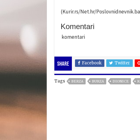
(Kurir.rs/Net.hr/Poslovnidnevnik.ba
Komentari
komentari
Facebook
Twitter
Share
Tags
BERZA
BURZA
DIONICE
K