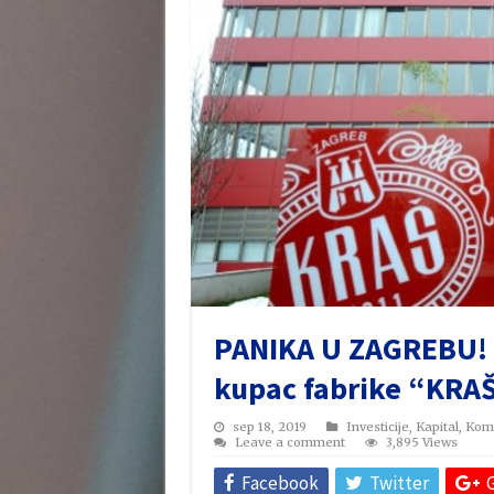
PANIKA U ZAGREBU! Hr
kupac fabrike “KRAŠ
sep 18, 2019
Investicije
,
Kapital
,
Komp
Leave a comment
3,895 Views
Facebook
Twitter