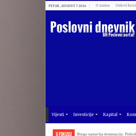
O nama
Uslovi kori
PETAK , AUGUST 7 2026
Vijesti
Investicije
Kapital
Komp
U Fokusu
Bingo nastavlja dominaciju: Prihod