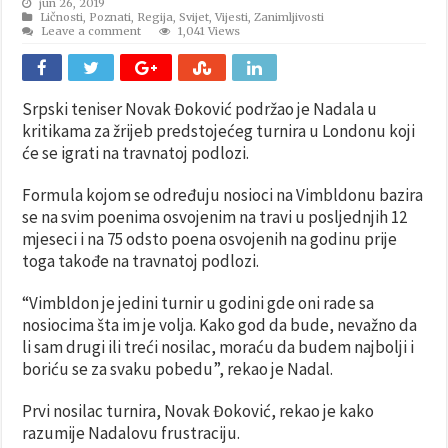
jun 26, 2019
Ličnosti
,
Poznati
,
Regija
,
Svijet
,
Vijesti
,
Zanimljivosti
Leave a comment
1,041 Views
Srpski teniser Novak Đoković podržao je Nadala u
kritikama za žrijeb predstojećeg turnira u Londonu koji
će se igrati na travnatoj podlozi.
Formula kojom se određuju nosioci na Vimbldonu bazira
se na svim poenima osvojenim na travi u posljednjih 12
mjeseci i na 75 odsto poena osvojenih na godinu prije
toga takođe na travnatoj podlozi.
“Vimbldon je jedini turnir u godini gde oni rade sa
nosiocima šta im je volja. Kako god da bude, nevažno da
li sam drugi ili treći nosilac, moraću da budem najbolji i
boriću se za svaku pobedu”, rekao je Nadal.
Prvi nosilac turnira, Novak Đoković, rekao je kako
razumije Nadalovu frustraciju.