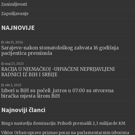
Zanimljivosti
Zapošljavanje
NAJNOVIJE
okt 15, 2024
Sarajevo-nakon stomatološkog zahvata 16 godišnja
pacijentica preminula
maj 23, 2023
RACIJA U NJEMAČKOJ -UHVAĆENI NEPRIJAVLJENI
RADNICI IZ BIH I SRBIJE
okt 2, 2022
Izbori u BiH su počeli ,jutros u 07:00 su otvorena
biračka mjesta širom BiH
Najnoviji članci
Bingo nastavlja dominaciju: Prihodi premašili 2,3 milijarde KM
Viktor Orban upravo priznao poraz na parlamentarnim izborima