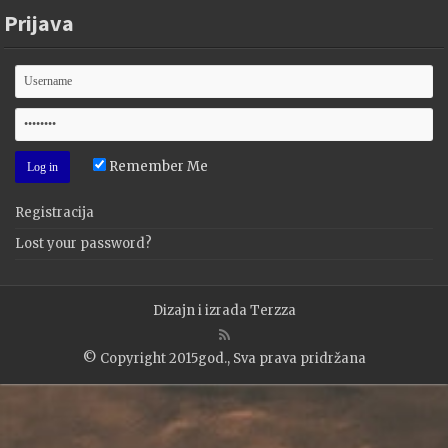
Prijava
Remember Me
Registracija
Lost your password?
Dizajn i izrada
Terzza
© Copyright 2015god., Sva prava pridržana
WP2Social Auto Publish
Powered By :
XYZScripts.com