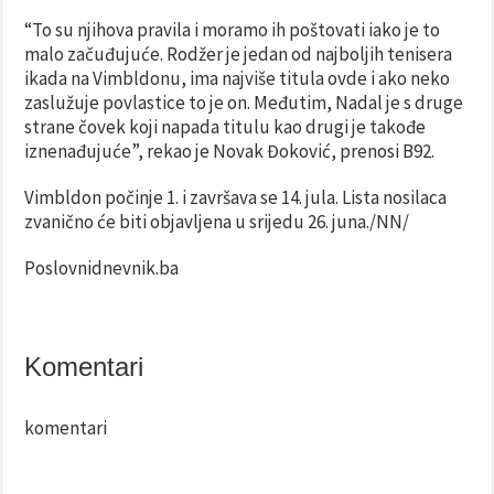
“To su njihova pravila i moramo ih poštovati iako je to
malo začuđujuće. Rodžer je jedan od najboljih tenisera
ikada na Vimbldonu, ima najviše titula ovde i ako neko
zaslužuje povlastice to je on. Međutim, Nadal je s druge
strane čovek koji napada titulu kao drugi je takođe
iznenađujuće”, rekao je Novak Đoković, prenosi B92.
Vimbldon počinje 1. i završava se 14. jula. Lista nosilaca
zvanično će biti objavljena u srijedu 26. juna./NN/
Poslovnidnevnik.ba
Komentari
komentari