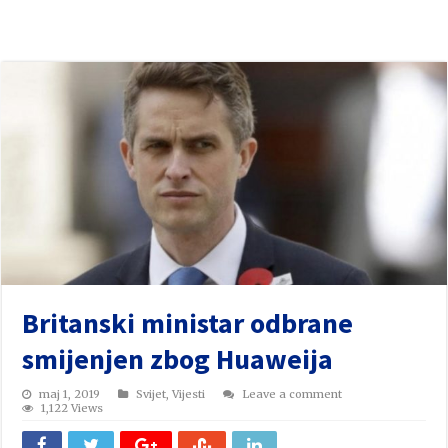
Britanski ministar odbrane
smijenjen zbog Huaweija
maj 1, 2019
Svijet
,
Vijesti
Leave a comment
1,122 Views