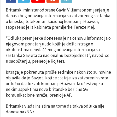
Britanski ministar odbrane Gavin Vilijamson smijenjen je
danas zbog odavanja informacija sa zatvorenog sastanka
o kineskoj telekomunikacionoj kompaniji Huawei,
saopšteno je iz kabineta premijerke Tereze Mej.
“Odluka premijerke donesena je na osnovu informacija o
njegovom ponašanju, do kojih je došla istraga o
okolnostima neovlašćenog odavanja informacija sa
sastanka Savjeta za nacionalnu bezbjednost”, navodi se
u saopštenju, preneo je Rojters.
Istraga je pokrenuta prošle sedmice nakon što su novine
objavile da je Savjet, koji se sastaje iza zatvorenih vrata,
odlučio da dozvoli kompaniji Huawei da učestvuje u
nekim aspektima nove britanske bežične 5G
komunikacione mreže, prenio je AP.
Britanska vlada insistira na tome da takva odluka nije
donesena./NN/