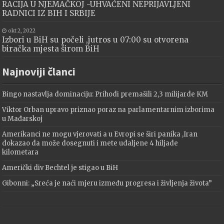
RACIJA U NJEMAČKOJ -UHVAĆENI NEPRIJAVLJENI
RADNICI IZ BIH I SRBIJE
okt 2, 2022
Izbori u BiH su počeli ,jutros u 07:00 su otvorena
biračka mjesta širom BiH
Najnoviji članci
Bingo nastavlja dominaciju: Prihodi premašili 2,3 milijarde KM
Viktor Orban upravo priznao poraz na parlamentarnim izborima
u Mađarskoj
Amerikanci ne mogu vjerovati a u Evropi se širi panika ,Iran
dokazao da može dosegnuti i mete udaljene 4 hiljade
kilometara
Američki div Bechtel je stigao u BiH
Gibonni: „Sreća je naći mjeru između progresa i življenja života”