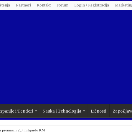
štenja
Partneri
Kontakt
Forum
Login / Registracija
Marketin
panije i Tenderi
Nauka i Tehnologija
Ličnosti
Zapošljav
i premašili 2,3 milijarde KM