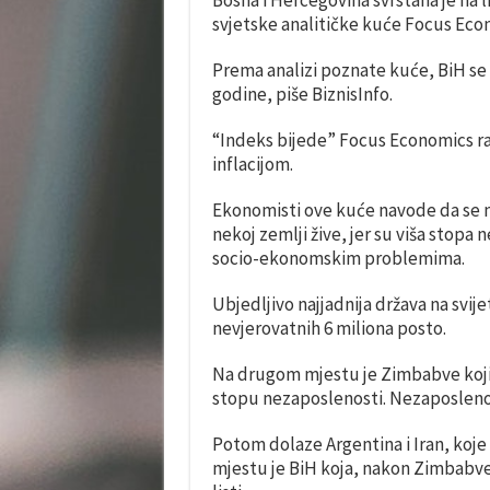
Bosna i Hercegovina svrstana je na l
svjetske analitičke kuće Focus Eco
Prema analizi poznate kuće, BiH se 
godine, piše BiznisInfo.
“Indeks bijede” Focus Economics ra
inflacijom.
Ekonomisti ove kuće navode da se na
nekoj zemlji žive, jer su viša stopa
socio-ekonomskim problemima.
Ubjedljivo najjadnija država na svije
nevjerovatnih 6 miliona posto.
Na drugom mjestu je Zimbabve koji, 
stopu nezaposlenosti. Nezaposlenost
Potom dolaze Argentina i Iran, koje
mjestu je BiH koja, nakon Zimbabve