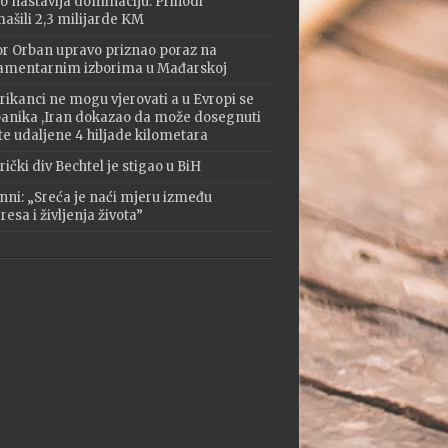
o nastavlja dominaciju: Prihodi
ašili 2,3 milijarde KM
or Orban upravo priznao poraz na
amentarnim izborima u Mađarskoj
ikanci ne mogu vjerovati a u Evropi se
 panika ,Iran dokazao da može dosegnuti
te udaljene 4 hiljade kilometara
ički div Bechtel je stigao u BiH
nni: „Sreća je naći mjeru između
esa i življenja života”