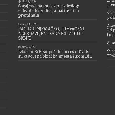
Bing
okt 15, 2024
prem
Sarajevo-nakon stomatološkog
zahvata 16 godišnja pacijentica
Vikt
preminula
parl
maj 23, 2023
Amer
RACIJA U NJEMAČKOJ -UHVAĆENI
širi
NEPRIJAVLJENI RADNICI IZ BIH I
i me
SRBIJE
Amer
okt 2, 2022
Gibo
Izbori u BiH su počeli ,jutros u 07:00
progr
su otvorena biračka mjesta širom BiH