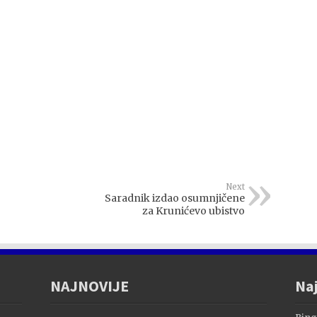
Next
Saradnik izdao osumnjičene
za Krunićevo ubistvo
NAJNOVIJE
Naj