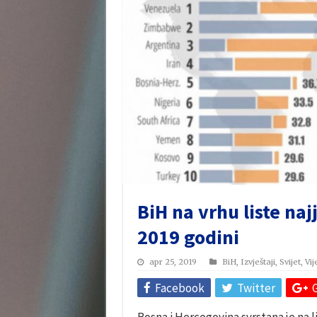
BiH na vrhu liste naj
2019 godini
apr 25, 2019
BiH
,
Izvještaji
,
Svijet
,
Vij
Facebook
Twitter