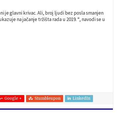
 je glavni krivac. Ali, broj ljudi bez posla smanjen
kazuje na jačanje tržišta rada u 2019. “, navodi se u
Google +
Stumbleupon
LinkedIn