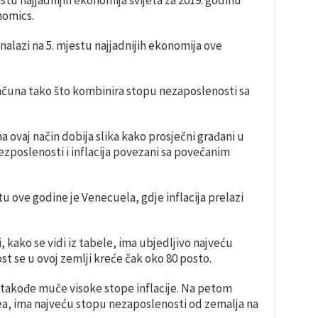
istu najjadnijih ekonomija svijeta za 2019. godinu
nomics.
nalazi na 5. mjestu najjadnijih ekonomija ove
čuna tako što kombinira stopu nezaposlenosti sa
 ovaj način dobija slika kako prosječni građani u
 nezposlenosti i inflacija povezani sa povećanim
tu ove godine je Venecuela, gdje inflacija prelazi
kako se vidi iz tabele, ima ubjedljivo najveću
 se u ovoj zemlji kreće čak oko 80 posto.
 takođe muče visoke stope inflacije. Na petom
a, ima najveću stopu nezaposlenosti od zemalja na