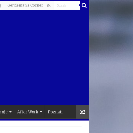
g
Gentleman's Corner
anje
After Work
Poznati