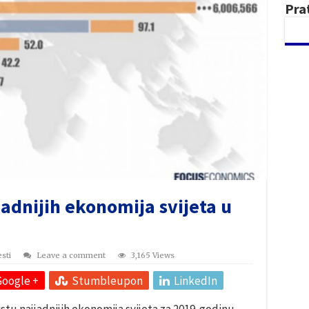
Pra
jadnijih ekonomija svijeta u
esti
Leave a comment
3,165 Views
Google +
Stumbleupon
LinkedIn