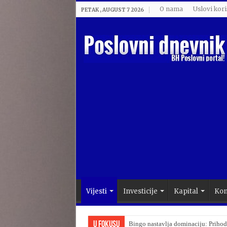
O nama
Uslovi kori
PETAK , AUGUST 7 2026
Vijesti
Investicije
Kapital
Kom
U Fokusu
Bingo nastavlja dominaciju: Prihod