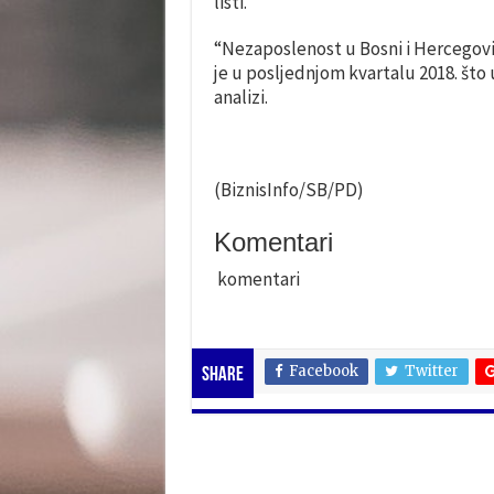
listi.
“Nezaposlenost u Bosni i Hercegovini
je u posljednjom kvartalu 2018. što u
analizi.
(BiznisInfo/SB/PD)
Komentari
komentari
Facebook
Twitter
Share