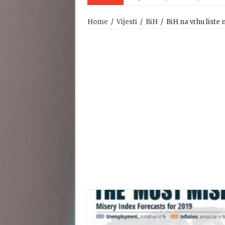
Home
/
Vijesti
/
BiH
/
BiH na vrhu liste 