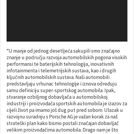
“U manje od jednog desetljeća sakupili smo značajno
znanje u području razvoja automobilskih pogona visokih
performansi te baterijskih tehnologija, inovativnih
infotainmenta i telemetrijskih sustava, kao i drugih
ključnih automobilskih sustava. Naši automobili
predstavljaju vrhunac tehnologije i iznova određuju
samu definiciju super-sportskog automobila. Ipak,
stvaranje ozbiljnog dobavljača u automobilskoj
industriji i proizvođača sportskih automobila je izazov za
cijeli život pa imamo još dug put pred sobom. Ulazak u
razvojnu suradnju s Porsche AG je važan korak za naš
strateški plan kako bismo postali značajan dobavljač
velikim proizvođačima automobila. Drago nam je što