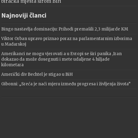
biračka mjesta širom BiH
Najnoviji članci
Bingo nastavlja dominaciju: Prihodi premašili 2,3 milijarde KM
Viktor Orban upravo priznao poraz na parlamentarnim izborima
u Mađarskoj
Amerikanci ne mogu vjerovati a u Evropi se širi panika ,Iran
dokazao da može dosegnuti i mete udaljene 4 hiljade
kilometara
Američki div Bechtel je stigao u BiH
Gibonni: „Sreća je naći mjeru između progresa i življenja života”