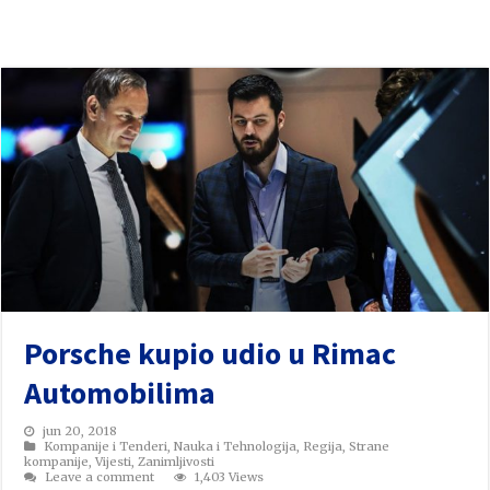
Porsche kupio udio u Rimac
Automobilima
jun 20, 2018
Kompanije i Tenderi
,
Nauka i Tehnologija
,
Regija
,
Strane
kompanije
,
Vijesti
,
Zanimljivosti
Leave a comment
1,403 Views