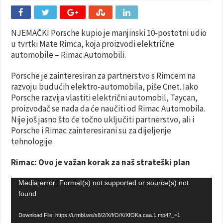
NJEMAČKI Porsche kupio je manjinski 10-postotni udio
u tvrtki Mate Rimca, koja proizvodi električne
automobile – Rimac Automobili.
Porsche je zainteresiran za partnerstvo s Rimcem na
razvoju budućih elektro-automobila, piše Cnet. Iako
Porsche razvija vlastiti električni automobil, Taycan,
proizvođač se nada da će naučiti od Rimac Automobila.
Nije još jasno što će točno uključiti partnerstvo, ali i
Porsche i Rimac zainteresirani su za dijeljenje
tehnologije.
Rimac: Ovo je važan korak za naš strateški plan
Video
Media error: Format(s) not supported or source(s) not
Player
found
Download File: https://i.rmbl.ws/s8/2/X/f/O/K/XfOKa.caa.1.mp4?_=1