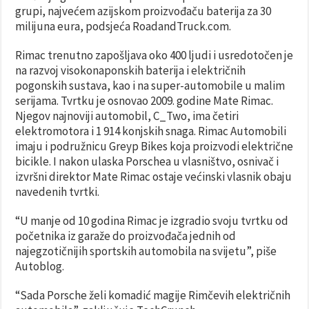
grupi, najvećem azijskom proizvođaču baterija za 30
milijuna eura, podsjeća RoadandTruck.com.
Rimac trenutno zapošljava oko 400 ljudi i usredotočen je
na razvoj visokonaponskih baterija i električnih
pogonskih sustava, kao i na super-automobile u malim
serijama. Tvrtku je osnovao 2009. godine Mate Rimac.
Njegov najnoviji automobil, C_Two, ima četiri
elektromotora i 1 914 konjskih snaga. Rimac Automobili
imaju i podružnicu Greyp Bikes koja proizvodi električne
bicikle. I nakon ulaska Porschea u vlasništvo, osnivač i
izvršni direktor Mate Rimac ostaje većinski vlasnik obaju
navedenih tvrtki.
“U manje od 10 godina Rimac je izgradio svoju tvrtku od
početnika iz garaže do proizvođača jednih od
najegzotičnijih sportskih automobila na svijetu”, piše
Autoblog.
“Sada Porsche želi komadić magije Rimčevih električnih