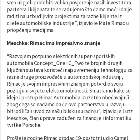
smo uspjeli pridobiti veliko povjerenje naših investitora,
partnera i klijenata te se radujemo što ćemo moći i dalje
raditi na uzbudljivim projektima za razne klijente iz
cijele automobilske industrije”, izjavio je Mate Rimac u
priopćenju medijima.
Meschke: Rimac ima impresivno znanje
“Razvojem potpuno električnih super-sportskih
automobila Concept_One i C_Two te brojnih drugih
ključnih sustava koristeći najsuvremeniju tehnologiju za
razne druge proizvođače u automobilskoj industriji,
Rimac je svojim impresivnim znanjem potvrdio svoju
poziciju u svijetu elektromobilnosti. Smatramo kako su
ideje i pristup Rimac Automobila izuzetno obećavajući,
zbog čega se nadamo da će ovo partnerstvo u razvoju
biti odličan uvod za našu blisku suradnju”, izjavio je Lutz
Meschke, član uprave zadužen za financije i informatiku
tvrtke Porsche.
Prošle je godine Rimac prodao 19-postotni udio Camel