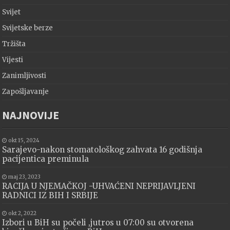
Svijet
Svijetske berze
Tržišta
Vijesti
Zanimljivosti
Zapošljavanje
NAJNOVIJE
okt 15, 2024
Sarajevo-nakon stomatološkog zahvata 16 godišnja
pacijentica preminula
maj 23, 2023
RACIJA U NJEMAČKOJ -UHVAĆENI NEPRIJAVLJENI
RADNICI IZ BIH I SRBIJE
okt 2, 2022
Izbori u BiH su počeli ,jutros u 07:00 su otvorena