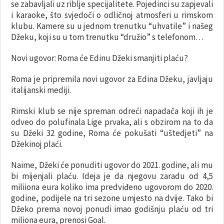
se zabavljali uz riblje specijalitete. Pojedinci su zapjevali
i karaoke, što svjedoči o odličnoj atmosferi u rimskom
klubu. Kamere su u jednom trenutku “uhvatile” i našeg
Džeku, koji su u tom trenutku “družio” s telefonom…
Novi ugovor: Roma će Edinu Džeki smanjiti plaću?
Roma je pripremila novi ugovor za Edina Džeku, javljaju
italijanski mediji.
Rimski klub se nije spreman odreći napadača koji ih je
odveo do polufinala Lige prvaka, ali s obzirom na to da
su Džeki 32 godine, Roma će pokušati “uštedjeti” na
Džekinoj plaći.
Naime, Džeki će ponuditi ugovor do 2021. godine, ali mu
bi mijenjali plaću. Ideja je da njegovu zaradu od 4,5
miliiona eura koliko ima predviđeno ugovorom do 2020.
godine, podijele na tri sezone umjesto na dvije. Tako bi
Džeko prema novoj ponudi imao godišnju plaću od tri
miliona eura, prenosi Goal.