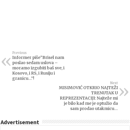
Previous
Informer piše”Brisel nam
poslao sedam uslova –
moramo izgubiti baš sve, i
Kosovo, i RS, i Rusiju i
granicu…”!
Next
MISIMOVIĆ OTKRIO NAJTEŽI
TRENUTAK U
REPREZENTACIJI: Najteže mi
je bilo kad me je optužio da
sam prodao utakmicu…
Advertisement