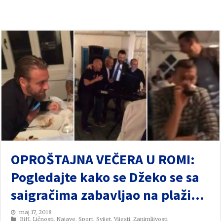
OPROŠTAJNA VEČERA U ROMI:
Pogledajte kako se Džeko se sa
saigračima zabavljao na plaži…
maj 17, 2018
BiH
,
Ličnosti
,
Najave
,
Sport
,
Svijet
,
Vijesti
,
Zanimljivosti