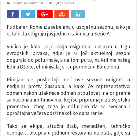
Leave a comment
1,822 Views
Fudbaleri Rome iza sebe imaju uspješnu sezonu, iako je
ostalo da odigraju još jednu utakmicu u Serie A.
Vučica je kolo prije kraja osigurala plasman u Ligu
evropskih prvaka, gdje je u još aktuelnoj sezoni
dogurala do polufinale, a na tom putu, na krilima našeg
Edina Džeke, eliminisala je i supermoćnu Barcelonu.
Rimljani će posljednji meč ove sezone odigrati u
nedjelju protiv Sassuola, a kako će reprezentativci
odmah nakon utakmice odmah otputovati na pripreme
sa nacionalnim timovima, koji se pripremaju za Svjetsko
prvenstvo, zbog toga je odlučeno da se svečana i
oproštajna večera održi nekoliko dana ranije.
Tako se ekipa, stručni štab, menadžeri, tehničko
osoblje… okupila u jednom restoranu na plaži, gdje su