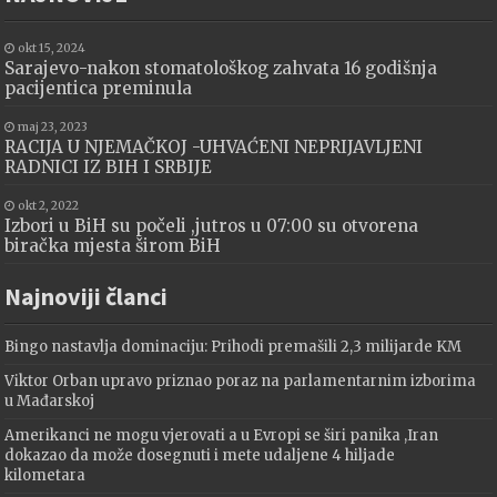
okt 15, 2024
Sarajevo-nakon stomatološkog zahvata 16 godišnja
pacijentica preminula
maj 23, 2023
RACIJA U NJEMAČKOJ -UHVAĆENI NEPRIJAVLJENI
RADNICI IZ BIH I SRBIJE
okt 2, 2022
Izbori u BiH su počeli ,jutros u 07:00 su otvorena
biračka mjesta širom BiH
Najnoviji članci
Bingo nastavlja dominaciju: Prihodi premašili 2,3 milijarde KM
Viktor Orban upravo priznao poraz na parlamentarnim izborima
u Mađarskoj
Amerikanci ne mogu vjerovati a u Evropi se širi panika ,Iran
dokazao da može dosegnuti i mete udaljene 4 hiljade
kilometara