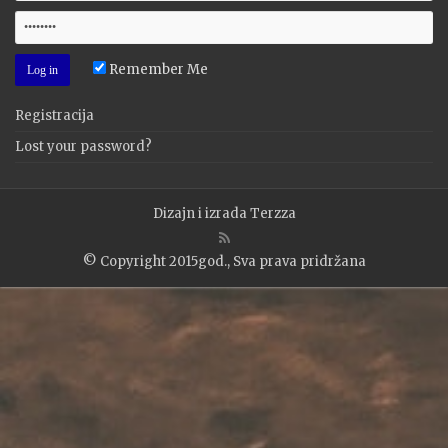
Remember Me
Registracija
Lost your password?
Dizajn i izrada
Terzza
© Copyright 2015god., Sva prava pridržana
WP2Social Auto Publish
Powered By :
XYZScripts.com