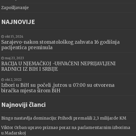
Zapošljavanje
NAJNOVIJE
okt 15, 2024
Sarajevo-nakon stomatološkog zahvata 16 godišnja
pacijentica preminula
maj 23, 2023
RACIJA U NJEMAČKOJ -UHVAĆENI NEPRIJAVLJENI
RADNICI IZ BIH I SRBIJE
okt 2, 2022
Izbori u BiH su počeli ,jutros u 07:00 su otvorena
biračka mjesta širom BiH
Najnoviji članci
Bingo nastavlja dominaciju: Prihodi premašili 2,3 milijarde KM
Viktor Orban upravo priznao poraz na parlamentarnim izborima
u Mađarskoj