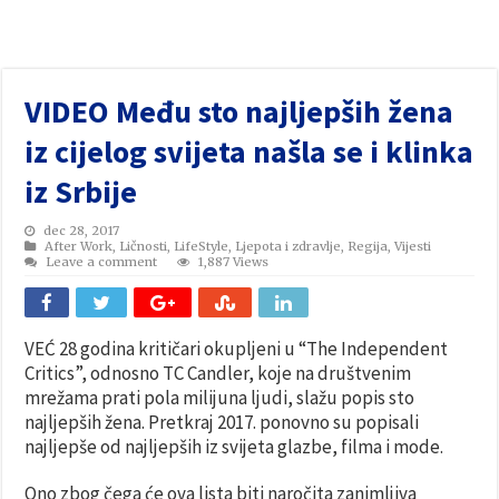
VIDEO Među sto najljepših žena
iz cijelog svijeta našla se i klinka
iz Srbije
dec 28, 2017
After Work
,
Ličnosti
,
LifeStyle
,
Ljepota i zdravlje
,
Regija
,
Vijesti
Leave a comment
1,887 Views
VEĆ 28 godina kritičari okupljeni u “The Independent
Critics”, odnosno TC Candler, koje na društvenim
mrežama prati pola milijuna ljudi, slažu popis sto
najljepših žena. Pretkraj 2017. ponovno su popisali
najljepše od najljepših iz svijeta glazbe, filma i mode.
Ono zbog čega će ova lista biti naročita zanimljiva