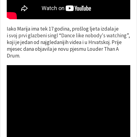
Iako Marija ima tek 17 godina, prošlog ljeta izdala je
i
svoj prvi glazbeni singl “Dance like nobody's watching”
,
koji je jedan od najgledanijih videa i u Hrvatskoj. Prije
mjesec dana objavila je novu pjesmu Louder Than A
Drum.