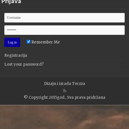
Prijava
Remember Me
Registracija
Lost your password?
Dizajn i izrada
Terzza
© Copyright 2015god., Sva prava pridržana
WP2Social Auto Publish
Powered By :
XYZScripts.com