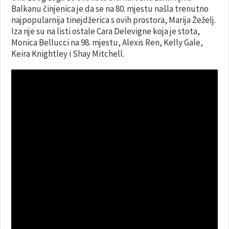
Balkanu činjenica je da se na 80. mjestu našla trenutno
najpopularnija tinejdžerica s ovih prostora, Marija Žeželj.
Iza nje su na listi ostale Cara Delevigne koja je stota,
Monica Bellucci na 98. mjestu, Alexis Ren, Kelly Gale,
Keira Knightley i Shay Mitchell.