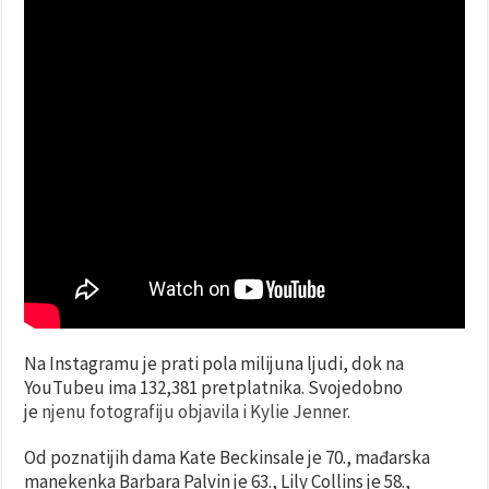
Na Instagramu je prati pola milijuna ljudi, dok na
YouTubeu ima 132,381 pretplatnika. Svojedobno
je
njenu fotografiju objavila i Kylie Jenner.
Od poznatijih dama Kate Beckinsale je 70., mađarska
manekenka Barbara Palvin je 63., Lily Collins je 58.,