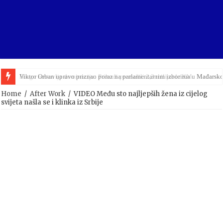
Viktor Orban upravo priznao poraz na parlamentarnim izborima u Mađarsko
Home
/
After Work
/
VIDEO Među sto najljepših žena iz cijelog
svijeta našla se i klinka iz Srbije