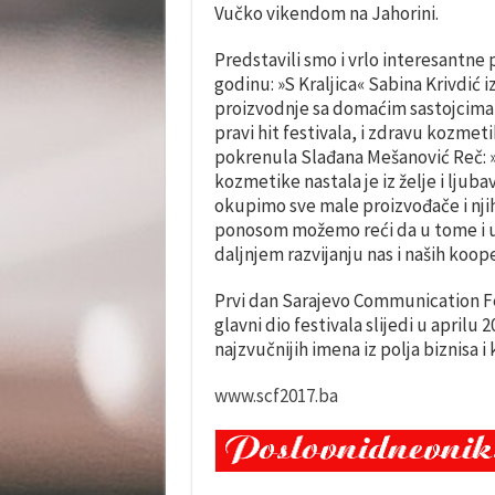
Vučko vikendom na Jahorini.
Predstavili smo i vrlo interesantne 
godinu: »S Kraljica« Sabina Krivdić 
proizvodnje sa domaćim sastojcima, i
pravi hit festivala, i zdravu kozme
pokrenula Slađana Mešanović Reč: »I
kozmetike nastala je iz želje i ljub
okupimo sve male proizvođače i nji
ponosom možemo reći da u tome i 
daljnjem razvijanju nas i naših koope
Prvi dan Sarajevo Communication Fes
glavni dio festivala slijedi u aprilu
najzvučnijih imena iz polja biznisa i
www.scf2017.ba