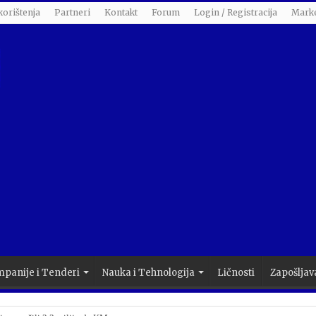
korištenja
Partneri
Kontakt
Forum
Login / Registracija
Marke
panije i Tenderi
Nauka i Tehnologija
Ličnosti
Zapošljav