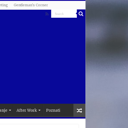
ting
Gentleman's Corner
anje
After Work
Poznati