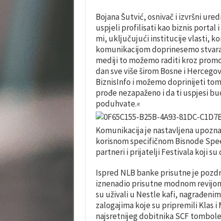
Bojana Šutvić, osnivač i izvršni ured
uspjeli profilisati kao biznis portal
mi, uključujući institucije vlasti, ko
komunikacijom doprinesemo stvaranj
mediji to možemo raditi kroz promoc
dan sve više širom Bosne i Hercegovi
BiznisInfo i možemo doprinijeti to
prođe nezapaženo i da ti uspjesi bu
poduhvate.«
Komunikacija je nastavljena upozn
korisnom specifičnom Bisnode Speed
partneri i prijatelji Festivala koji s
Ispred NLB banke prisutne je pozdr
iznenadio prisutne modnom revijom 
su uživali u Nestle kafi, nagrađen
zalogajima koje su pripremili Klas i
najsretnijeg dobitnika SCF tombole