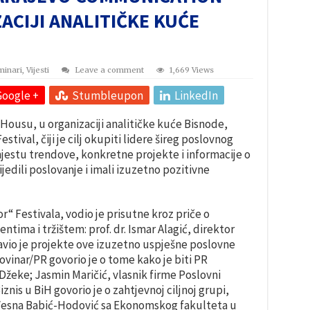
ACIJI ANALITIČKE KUĆE
minari
,
Vijesti
Leave a comment
1,669 Views
Google +
Stumbleupon
LinkedIn
r Housu, u organizaciji analitičke kuće Bisnode,
ival, čiji je cilj okupiti lidere šireg poslovnog
jestu trendove, konkretne projekte i informacije o
edili poslovanje i imali izuzetno pozitivne
“ Festivala, vodio je prisutne kroz priče o
ntima i tržištem: prof. dr. Ismar Alagić, direktor
avio je projekte ove izuzetno uspješne poslovne
ovinar/PR govorio je o tome kako je biti PR
žeke; Jasmin Maričić, vlasnik firme Poslovni
is u BiH govorio je o zahtjevnoj ciljnoj grupi,
r. Vesna Babić-Hodović sa Ekonomskog fakulteta u