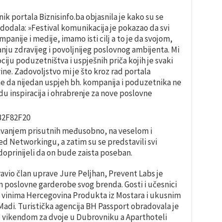
nik portala Biznisinfo.ba objasnila je kako su se
 i dodala: »Festival komunikacija je pokazao da svi
mpanije i medije, imamo isti cilj a to je da svojom,
u zdravijeg i povoljnijeg poslovnog ambijenta. Mi
iju poduzetništva i uspješnih priča kojih je svaki
ne. Zadovoljstvo mi je što kroz rad portala
me da nijedan uspjeh bh. kompanija i poduzetnika ne
du inspiracija i ohrabrenje za nove poslovne
avanjem prisutnih međusobno, na veselom i
 Networkingu, a zatim su se predstavili svi
u doprinijeli da on bude zaista poseban.
avio član uprave Jure Peljhan, Prevent Labs je
poslovne garderobe svog brenda. Gosti i učesnici
im vinima Hercegovina Produkta iz Mostara i ukusnim
 Madi. Turistička agencija BH Passport obradovala je
 vikendom za dvoje u Dubrovniku a Aparthoteli