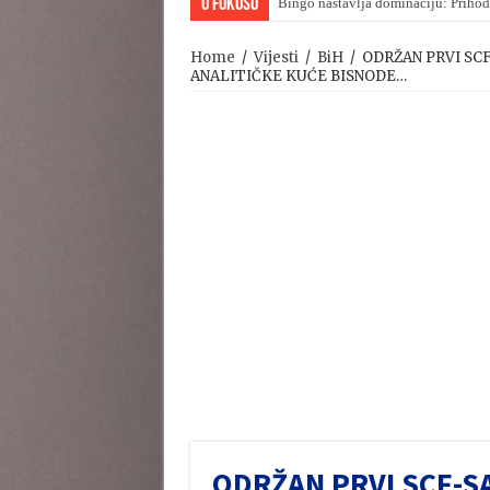
U Fokusu
Bingo nastavlja dominaciju: Prihod
Home
/
Vijesti
/
BiH
/
ODRŽAN PRVI SC
ANALITIČKE KUĆE BISNODE…
ODRŽAN PRVI SCF-