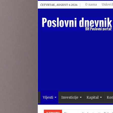
O nama
Uslovi 
ČETVRTAK , AUGUST 6 2026
Vijesti
Investicije
Kapital
Kom