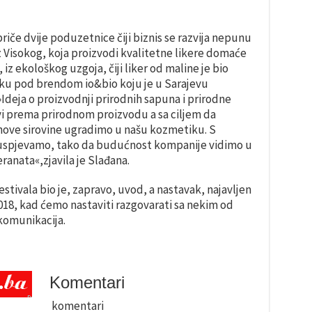
priče dvije poduzetnice čiji biznis se razvija nepunu
iz Visokog, koja proizvodi kvalitetne likere domaće
z ekološkog uzgoja, čiji liker od maline je bio
tiku pod brendom io&bio koju je u Sarajevu
deja o proizvodnji prirodnih sapuna i prirodne
avi prema prirodnom proizvodu a sa ciljem da
hove sirovine ugradimo u našu kozmetiku. S
uspjevamo, tako da budućnost kompanije vidimo u
ranata«,zjavila je Slađana.
tivala bio je, zapravo, uvod, a nastavak, najavljen
 2018, kad ćemo nastaviti razgovarati sa nekim od
 komunikacija.
Komentari
komentari