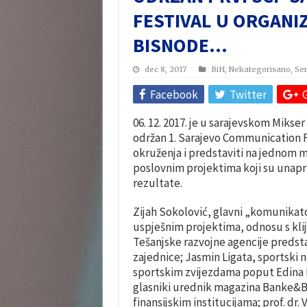
FESTIVAL U ORGANIZ
BISNODE…
dec 8, 2017
BiH
,
Nekategorisano
,
Se
Facebook
Twitter
06. 12. 2017. je u sarajevskom Mikse
održan 1. Sarajevo Communication Fest
okruženja i predstaviti na jednom m
poslovnim projektima koji su unaprij
rezultate.
Zijah Sokolović, glavni „komunikator
uspješnim projektima, odnosu s klije
Tešanjske razvojne agencije predst
zajednice; Jasmin Ligata, sportski n
sportskim zvijezdama poput Edina D
glasniki urednik magazina Banke&Bizn
finansijskim institucijama; prof. d