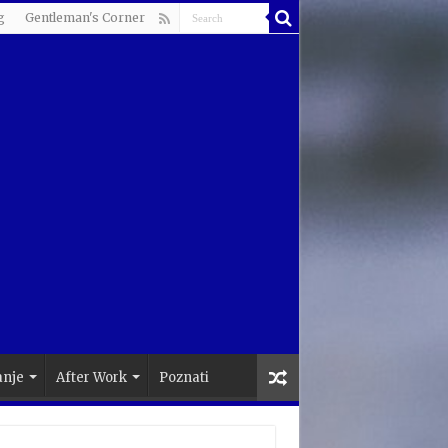
g
Gentleman's Corner
anje
After Work
Poznati