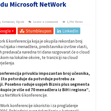
edu Microsoft NetWork
a
,
Seminari
,
Vijesti
Leave a comment
1,396 Views
Google +
Stumbleupon
LinkedIn
k 6 konferencija koja je okupila rekordan broj
tručnjaka i menadžera, predstavnika izvršne vlasti,
nih predavača naredna tri dana razgovarat će o cloud
skom na lokalne okvire, te tranziciji na cloud
rješenja.
onferencija privukla impozantan broj učesnika,
ija što potvrđuje da potvrđuje potrebu za
i. Posebno raduje uspjeh Biznis plus segmenta
okupio je više od 70 menadžera iz BiH i regiona”
,
rica NetWork 6 konferencije.
Work konferencije iskoristio i za proglašenje
016. Pobjednici ovog takmičenja u kategoriji