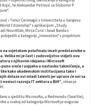
š Kojić, te Aleksandar Petrović sa Slobomir P
sure“.
ković i Timur Ćerimagić s Univerziteta u Sarajevu
 „World Citizenship“ s aplikacijom „Study
adi NourAllah, Mirza Čurić i Sead Banda s
pobijedili u kategoriji „Innovation“ s projektom
o na svjetskom polufinalu imati predstavnike u
. Velika mi je čast i zadovoljstvo vidjeti ovu
tora s njihovim idejama i Microsoft
puno sreće i uspjeha u nastavku takmičenja, a
ške kako akademskim institucijama tako i
ih dolaze ovi mladi talenti jer upravo će oni sa
nosioci razvoja IT sektora u BiH”
, rekao je
iH.
ržano u sjedištu Microsofta, u Redmondu (Seattle),
ike u svakoj od kategorija Microsoft je osigurao