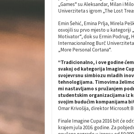
„Games“ su Aleksandar, Milan i Milo
Univerziteta s igrom „The Lost Trea
Emin Šehić, Emina Prlja, Mirela Peš
osvojili su prvo mjesto u kategoriji
Motivator“, dok su Ermin Podrug, H
Internacionalnog Burč Univerziteta 
„More Personal Cortana“.
“Tradicionalno, i ove godine ćem
svakoj od kategorija Imagine Cupa
svojevrsnu simbiozu mladih inova
tehnologijama. Timovima želimo 
mi nastavljamo s pružanjem podr
studentskim organizacijama iz koj
svojim budućim kompanijama biti 
Omar Krivošija, direktor Microsoft B
Finale Imagine Cupa 2016 bit će od
krajem jula 2016. godine. Za pobjedn
novčane nagrade u iznosu od 50.000 