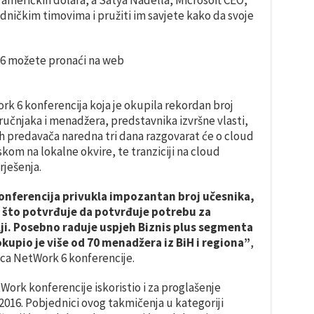
dničkim timovima i pružiti im savjete kako da svoje
16 možete pronaći na web
k 6 konferencija koja je okupila rekordan broj
tručnjaka i menadžera, predstavnika izvršne vlasti,
nih predavača naredna tri dana razgovarat će o cloud
skom na lokalne okvire, te tranziciji na cloud
rješenja.
onferencija privukla impozantan broj učesnika,
ija što potvrđuje da potvrđuje potrebu za
i. Posebno raduje uspjeh Biznis plus segmenta
okupio je više od 70 menadžera iz BiH i regiona”
,
rica NetWork 6 konferencije.
Work konferencije iskoristio i za proglašenje
016. Pobjednici ovog takmičenja u kategoriji