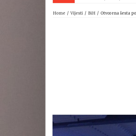
Home
/
Vijesti
/
BiH
/
Otvorena šesta po