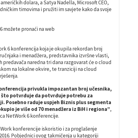
američkih dolara, a Satya Nadella, Microsoft CEO,
dničkim timovima i pružiti im savjete kako da svoje
16 možete pronaći na web
k 6 konferencija koja je okupila rekordan broj
tručnjaka i menadžera, predstavnika izvršne vlasti,
nih predavača naredna tri dana razgovarat će o cloud
skom na lokalne okvire, te tranziciji na cloud
rješenja.
onferencija privukla impozantan broj učesnika,
ija što potvrđuje da potvrđuje potrebu za
i. Posebno raduje uspjeh Biznis plus segmenta
okupio je više od 70 menadžera iz BiH i regiona”
,
rica NetWork 6 konferencije.
Work konferencije iskoristio i za proglašenje
016. Pobjednici ovog takmičenja u kategoriji