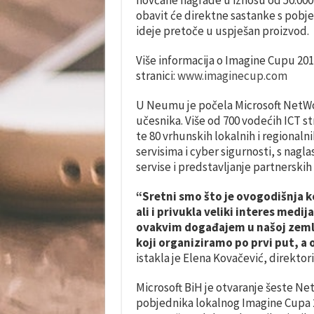
obavit će direktne sastanke s pobje
ideje pretoče u uspješan proizvod.
Više informacija o Imagine Cupu 20
stranici:
www.imaginecup.com
U Neumu je počela Microsoft NetWor
učesnika. Više od 700 vodećih ICT s
te 80 vrhunskih lokalnih i regional
servisima i cyber sigurnosti, s nagla
servise i predstavljanje partnerskih 
“Sretni smo što je ovogodišnja k
ali i privukla veliki interes med
ovakvim događajem u našoj zemlj
koji organiziramo po prvi put, a 
istakla je Elena Kovačević, direkto
Microsoft BiH je otvaranje šeste Net
pobjednika lokalnog Imagine Cupa 2