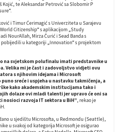
š Kojić, te Aleksandar Petrović sa Slobomir P
sure“.
ković i Timur Ćerimagić s Univerziteta u Sarajevu
 „World Citizenship“ s aplikacijom „Study
adi NourAllah, Mirza Čurić i Sead Banda s
pobijedili u kategoriji „Innovation“ s projektom
o na svjetskom polufinalu imati predstavnike u
. Velika mi je čast i zadovoljstvo vidjeti ovu
tora s njihovim idejama i Microsoft
puno sreće i uspjeha u nastavku takmičenja, a
ške kako akademskim institucijama tako i
ih dolaze ovi mladi talenti jer upravo će oni sa
nosioci razvoja IT sektora u BiH”
, rekao je
iH.
ržano u sjedištu Microsofta, u Redmondu (Seattle),
ike u svakoj od kategorija Microsoft je osigurao
američkih dolara, a Satya Nadella, Microsoft CEO,