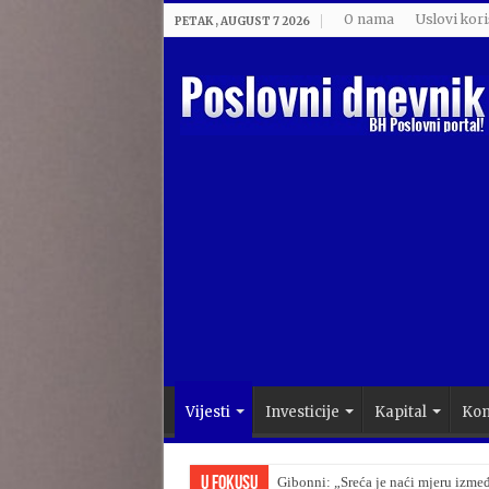
O nama
Uslovi kori
PETAK , AUGUST 7 2026
Vijesti
Investicije
Kapital
Kom
U Fokusu
Lidl završio megacentar u BiH vrije