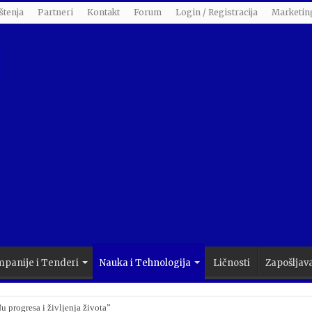
štenja
Partneri
Kontakt
Forum
Login / Registracija
Marketin
panije i Tenderi
Nauka i Tehnologija
Ličnosti
Zapošljav
dan 100 miliona eura: Ovo je lista gradova u koje dolazi