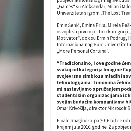
„Games“ su Aleksandar, Milan i Milo
Univerziteta s igrom „The Lost Trea
Emin Šehić, Emina Prlja, Mirela Peš
osvojili su prvo mjesto u kategoriji
Motivator“, dok su Ermin Podrug, H
Internacionalnog Burč Univerziteta 
„More Personal Cortana“.
“Tradicionalno, i ove godine ćem
svakoj od kategorija Imagine Cupa
svojevrsnu simbiozu mladih inova
tehnologijama. Timovima želimo 
mi nastavljamo s pružanjem podr
studentskim organizacijama iz koj
svojim budućim kompanijama biti 
Omar Krivošija, direktor Microsoft B
Finale Imagine Cupa 2016 bit će od
krajem jula 2016. godine. Za pobjedn