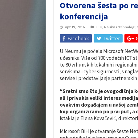
Otvorena šesta po r
konferencija
apr 19, 2016
BiH
,
Nauka i Tehnologij
Facebook
Twitter
U Neumu je počela Microsoft NetWor
učesnika. Više od 700 vodećih ICT s
te 80 vrhunskih lokalnih i regional
servisima i cyber sigurnosti, s nagla
servise i predstavljanje partnerskih 
“Sretni smo što je ovogodišnja k
ali i privukla veliki interes med
ovakvim događajem u našoj zemlj
koji organiziramo po prvi put, a 
istakla je Elena Kovačević, direkto
Microsoft BiH je otvaranje šeste Net
pobjednika lokalnog Imagine Cupa 2