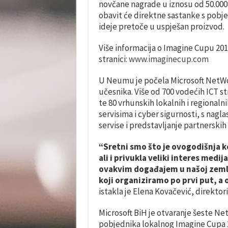
novčane nagrade u iznosu od 50.000 
obavit će direktne sastanke s pobje
ideje pretoče u uspješan proizvod.
Više informacija o Imagine Cupu 20
stranici:
www.imaginecup.com
U Neumu je počela Microsoft NetWor
učesnika. Više od 700 vodećih ICT s
te 80 vrhunskih lokalnih i regional
servisima i cyber sigurnosti, s nagla
servise i predstavljanje partnerskih 
“Sretni smo što je ovogodišnja k
ali i privukla veliki interes med
ovakvim događajem u našoj zemlj
koji organiziramo po prvi put, a 
istakla je Elena Kovačević, direkto
Microsoft BiH je otvaranje šeste Net
pobjednika lokalnog Imagine Cupa 2