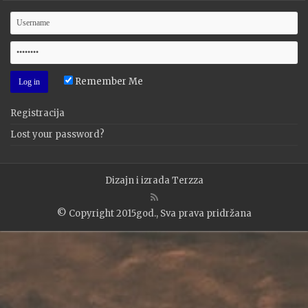
Remember Me
Registracija
Lost your password?
Dizajn i izrada
Terzza
© Copyright 2015god., Sva prava pridržana
WP2Social Auto Publish
Powered By :
XYZScripts.com