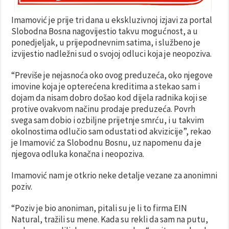
Imamović je prije tri dana u ekskluzivnoj izjavi za portal
Slobodna Bosna nagovijestio takvu mogućnost, a u
ponedjeljak, u prijepodnevnim satima, i službeno je
izvijestio nadležni sud o svojoj odluci koja je neopoziva.
“Previše je nejasnoća oko ovog preduzeća, oko njegove
imovine koja je opterećena kreditima a stekao sam i
dojam da nisam dobro došao kod dijela radnika koji se
protive ovakvom načinu prodaje preduzeća. Povrh
svega sam dobio i ozbiljne prijetnje smrću, i u takvim
okolnostima odlučio sam odustati od akvizicije”, rekao
je Imamović za Slobodnu Bosnu, uz napomenu da je
njegova odluka konačna i neopoziva.
Imamović nam je otkrio neke detalje vezane za anonimni
poziv.
“Poziv je bio anoniman, pitali su je li to firma EIN
Natural, tražili su mene. Kada su rekli da sam na putu,