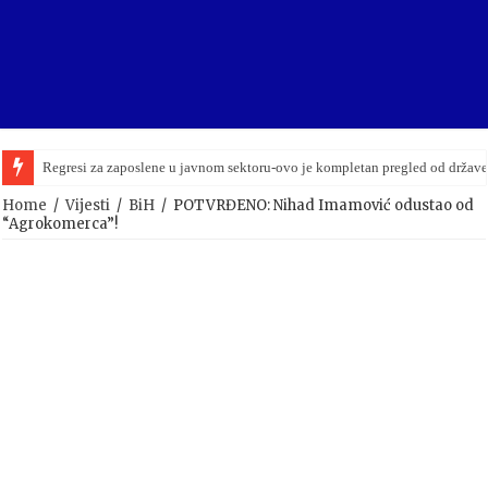
Regresi za zaposlene u javnom sektoru-ovo je kompletan pregled od držav
Home
/
Vijesti
/
BiH
/
POTVRĐENO: Nihad Imamović odustao od
“Agrokomerca”!