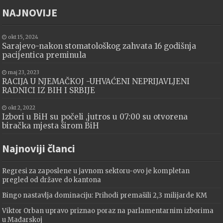
NAJNOVIJE
okt 15, 2024
Sarajevo-nakon stomatološkog zahvata 16 godišnja
pacijentica preminula
maj 23, 2023
RACIJA U NJEMAČKOJ -UHVAĆENI NEPRIJAVLJENI
RADNICI IZ BIH I SRBIJE
okt 2, 2022
Izbori u BiH su počeli ,jutros u 07:00 su otvorena
biračka mjesta širom BiH
Najnoviji članci
Regresi za zaposlene u javnom sektoru-ovo je kompletan
pregled od države do kantona
Bingo nastavlja dominaciju: Prihodi premašili 2,3 milijarde KM
Viktor Orban upravo priznao poraz na parlamentarnim izborima
u Mađarskoj