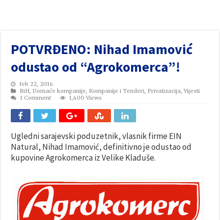
POTVRĐENO: Nihad Imamović
odustao od “Agrokomerca”!
feb 22, 2016
BiH
,
Domaće kompanije
,
Kompanije i Tenderi
,
Privatizacija
,
Vijesti
1 Comment
1,400 Views
Ugledni sarajevski poduzetnik, vlasnik firme EIN
Natural, Nihad Imamović, definitivno je odustao od
kupovine Agrokomerca iz Velike Kladuše.