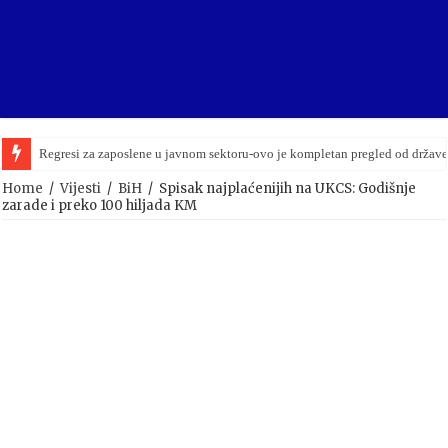
Regresi za zaposlene u javnom sektoru-ovo je kompletan pregled od držav
Bingo nastavlja dominaciju: Prihodi premašili 2,3 milijarde KM
Home
/
Vijesti
/
BiH
/
Spisak najplaćenijih na UKCS: Godišnje
zarade i preko 100 hiljada KM