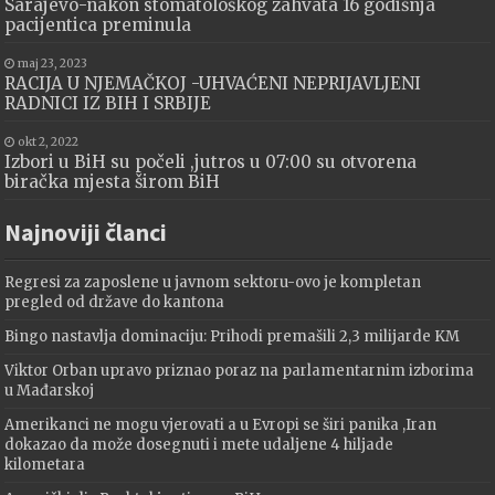
Sarajevo-nakon stomatološkog zahvata 16 godišnja
pacijentica preminula
maj 23, 2023
RACIJA U NJEMAČKOJ -UHVAĆENI NEPRIJAVLJENI
RADNICI IZ BIH I SRBIJE
okt 2, 2022
Izbori u BiH su počeli ,jutros u 07:00 su otvorena
biračka mjesta širom BiH
Najnoviji članci
Regresi za zaposlene u javnom sektoru-ovo je kompletan
pregled od države do kantona
Bingo nastavlja dominaciju: Prihodi premašili 2,3 milijarde KM
Viktor Orban upravo priznao poraz na parlamentarnim izborima
u Mađarskoj
Amerikanci ne mogu vjerovati a u Evropi se širi panika ,Iran
dokazao da može dosegnuti i mete udaljene 4 hiljade
kilometara