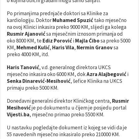
o kojima obični građani mogu samo sanjati.
Po primanjima prednjače doktori sa Klinike za
kardiologiju. Doktor
Muhamed Spuzić
tako mjesečno
na ovoj Klinici inkasira preko 9000 KM, slijedi ga kolega
Rusmir Ajanović
sa mjesečnim iznosom primanja od
oko 8000 KM, te
Ediz Porović
i
Majla Ćibo
sa preko 5000
KM,
Mehmed Kulić
,
Haris Vila
,
Nermin Granov
sa
preko 4000 KM, itd.
Haris Tanović
, v.d. generalnog direktora UKCS
mjesečno inkasira oko 6000 KM, dok
Azra Alajbegović
i
Senka Dinarević-Mesihović
, šefice Klinika na UKCS
primaju preko 5000 KM.
Donedavni generalni direktor Kliničkog centra,
Rusmir
Mesihović
je po dokumentu u čijem je posjedu portal
Vijesti.ba
, mjesečno primao preko 5500 KM.
U nastavku pogledajte dokument iz kojeg se vidi da je
55 navedenih mjesečno inkasiralo preko 210000 KM.