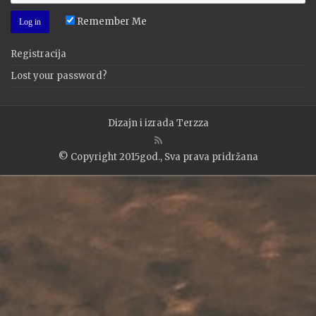
Remember Me
Registracija
Lost your password?
Dizajn i izrada
Terzza
© Copyright 2015god., Sva prava pridržana
WP2Social Auto Publish
Powered By :
XYZScripts.com