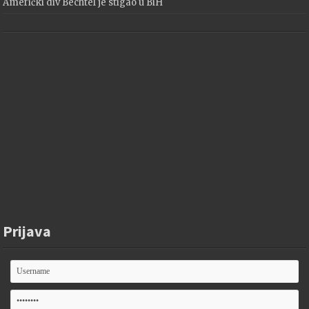
Američki div Bechtel je stigao u BiH
Prijava