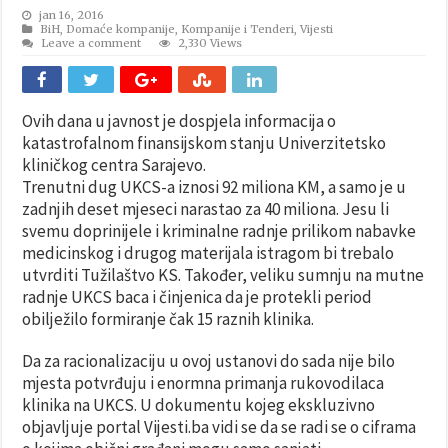
jan 16, 2016
BiH
,
Domaće kompanije
,
Kompanije i Tenderi
,
Vijesti
Leave a comment
2,330 Views
Ovih dana u javnost je dospjela informacija o
katastrofalnom finansijskom stanju Univerzitetsko
kliničkog centra Sarajevo.
Trenutni dug UKCS-a iznosi 92 miliona KM, a samo je u
zadnjih deset mjeseci narastao za 40 miliona. Jesu li
svemu doprinijele i kriminalne radnje prilikom nabavke
medicinskog i drugog materijala istragom bi trebalo
utvrditi Tužilaštvo KS. Također, veliku sumnju na mutne
radnje UKCS baca i činjenica da je protekli period
obilježilo formiranje čak 15 raznih klinika.
Da za racionalizaciju u ovoj ustanovi do sada nije bilo
mjesta potvrđuju i enormna primanja rukovodilaca
klinika na UKCS. U dokumentu kojeg ekskluzivno
objavljuje portal Vijesti.ba vidi se da se radi se o ciframa